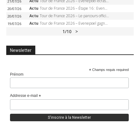
Actu
Tour de France 2026 – Evenepoel écrase le chrono d’Évian, Seixas 4e, Lipowitz abandonne
21/07/26
Actu
Tour de France 2026 – Étape 16 : Evenepoel, Pogacar, Ganna… qui domptera le chrono d’Évian pour redessiner le podium ?
20/07/26
Actu
Tour de France 2026 – Le parcours officiel complet : 21 étapes, profils, carte et dates
20/07/26
Actu
Tour de France 2026 – Evenepoel gagne à Solaison, Vingegaard abandonne, Pogacar toujours en jaune
19/07/26
1
/10
>
Newsletter
*
Champs requis required
Prénom
Addresse e-mail
*