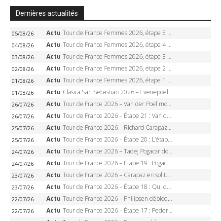
Dernières actualités
Actu
Tour de France Femmes 2026, étape 5 – Demi Vollering gagne à Belleville, Reusser en jaune, Ferrand-Prévot coule
05/08/26
Actu
Tour de France Femmes 2026, étape 4 – Marlen Reusser écrase le chrono, Ferrand-Prévot en crise
04/08/26
Actu
Tour de France Femmes 2026, étape 3 – Sigrid Haugset en solitaire, 88 km d’échappée, maillot jaune
03/08/26
Actu
Tour de France Femmes 2026, étape 2 – Lorena Wiebes doublé à Genève, Markus héroïque, 7e record
02/08/26
Actu
Tour de France Femmes 2026, étape 1 – Lorena Wiebes intouchable à Lausanne, premier maillot jaune
01/08/26
Actu
Clasica San Sebastian 2026 – Evenepoel recordman, 4e victoire, Carapaz battu au sprint
01/08/26
Actu
Tour de France 2026 – Van der Poel monumental à Paris, Pogacar égale le record des cinq sacres
26/07/26
Actu
Tour de France 2026 – Étape 21 : Van der Poel, Pogacar, qui succédera à Wout van Aert sur les Champs-Elysées ?
26/07/26
Actu
Tour de France 2026 – Richard Carapaz roi des Alpes, doublé et maillot à pois, Seixas perd le podium
25/07/26
Actu
Tour de France 2026 – Étape 20 : L’étape reine, Galibier, Sarenne, Alpe d’Huez, qui succédera à Pogacar ?
25/07/26
Actu
Tour de France 2026 – Tadej Pogacar dompte l’Alpe d’Huez, 5e victoire, record de Pantani pulvérisé
24/07/26
Actu
Tour de France 2026 – Étape 19 : Pogacar peut-il enfin dompter l’Alpe d’Huez ?
24/07/26
Actu
Tour de France 2026 – Carapaz en solitaire à Orcières-Merlette, Paret-Peintre à un point du maillot à pois
23/07/26
Actu
Tour de France 2026 – Étape 18 : Qui domptera Orcières-Merlette, première marche vers l’Alpe d’Huez ?
23/07/26
Actu
Tour de France 2026 – Philipsen débloque son compteur à Voiron, Pedersen en danger pour le maillot vert
22/07/26
Actu
Tour de France 2026 – Étape 17 : Pedersen peut-il verrouiller le maillot vert à Voiron ?
22/07/26