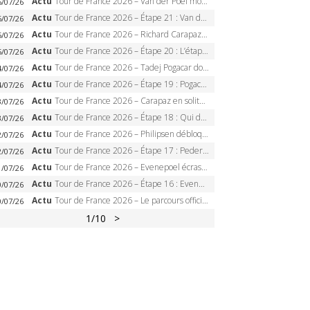
Actu
Tour de France 2026 – Van der Poel monumental à Paris, Pogacar égale le record des cinq sacres
6/07/26
Actu
Tour de France 2026 – Étape 21 : Van der Poel, Pogacar, qui succédera à Wout van Aert sur les Champs-Elysées ?
6/07/26
Actu
Tour de France 2026 – Richard Carapaz roi des Alpes, doublé et maillot à pois, Seixas perd le podium
5/07/26
Actu
Tour de France 2026 – Étape 20 : L’étape reine, Galibier, Sarenne, Alpe d’Huez, qui succédera à Pogacar ?
5/07/26
Actu
Tour de France 2026 – Tadej Pogacar dompte l’Alpe d’Huez, 5e victoire, record de Pantani pulvérisé
4/07/26
Actu
Tour de France 2026 – Étape 19 : Pogacar peut-il enfin dompter l’Alpe d’Huez ?
4/07/26
Actu
Tour de France 2026 – Carapaz en solitaire à Orcières-Merlette, Paret-Peintre à un point du maillot à pois
3/07/26
Actu
Tour de France 2026 – Étape 18 : Qui domptera Orcières-Merlette, première marche vers l’Alpe d’Huez ?
3/07/26
Actu
Tour de France 2026 – Philipsen débloque son compteur à Voiron, Pedersen en danger pour le maillot vert
2/07/26
Actu
Tour de France 2026 – Étape 17 : Pedersen peut-il verrouiller le maillot vert à Voiron ?
2/07/26
Actu
Tour de France 2026 – Evenepoel écrase le chrono d’Évian, Seixas 4e, Lipowitz abandonne
1/07/26
Actu
Tour de France 2026 – Étape 16 : Evenepoel, Pogacar, Ganna… qui domptera le chrono d’Évian pour redessiner le podium ?
0/07/26
Actu
Tour de France 2026 – Le parcours officiel complet : 21 étapes, profils, carte et dates
0/07/26
1
/10
>