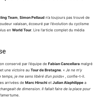
cling Team
,
Simon Pellaud
n’a toujours pas trouvé de
oudeur valaisan, écoeuré par l’évolution du cyclisme
plus en
World Tour
. Lire l’article complet du média
se
non conservé par l’équipe de
Fabian Cancellara
malgré
et une victoire au
Tour de Bretagne
. «
Je ne m’y
e temps, je me sens libéré d’un poids
« , confie-t-il.
les arrivées de
Marc Hirschi
et
Julian Alaphilippe
a
changeait de dimension. Il fallait faire de la place pour
 d’amertume.