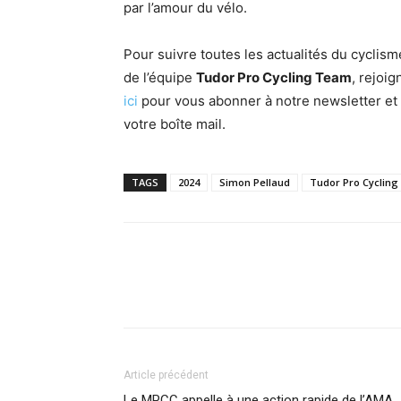
par l’amour du vélo.
Pour suivre toutes les actualités du cyclism
de l’équipe
Tudor Pro Cycling Team
, rejoi
ici
pour vous abonner à notre newsletter et 
votre boîte mail.
TAGS
2024
Simon Pellaud
Tudor Pro Cyclin
Article précédent
Le MPCC appelle à une action rapide de l’AMA