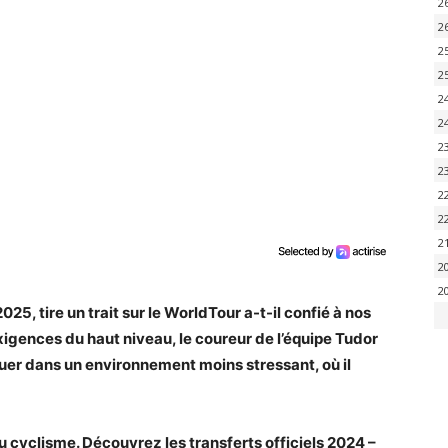
2
2
2
2
2
2
2
2
2
2
2
2
2
25, tire un trait sur le WorldTour a-t-il confié à nos
xigences du haut niveau, le coureur de l’équipe Tudor
er dans un environnement moins stressant, où il
u cyclisme. Découvrez les transferts officiels 2024 –