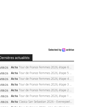
Dernières actualités
Actu
Tour de France Femmes 2026, étape 6 – Kim Le Court-Pienaar gagne à Tournon, Reusser en jaune
6/08/26
Actu
Tour de France Femmes 2026, étape 5 – Demi Vollering gagne à Belleville, Reusser en jaune, Ferrand-Prévot coule
5/08/26
Actu
Tour de France Femmes 2026, étape 4 – Marlen Reusser écrase le chrono, Ferrand-Prévot en crise
4/08/26
Actu
Tour de France Femmes 2026, étape 3 – Sigrid Haugset en solitaire, 88 km d’échappée, maillot jaune
3/08/26
Actu
Tour de France Femmes 2026, étape 2 – Lorena Wiebes doublé à Genève, Markus héroïque, 7e record
2/08/26
Actu
Tour de France Femmes 2026, étape 1 – Lorena Wiebes intouchable à Lausanne, premier maillot jaune
1/08/26
Actu
Clasica San Sebastian 2026 – Evenepoel recordman, 4e victoire, Carapaz battu au sprint
1/08/26