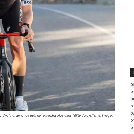
0
0
0
0
0
Cycling, annonce qu'il ne reviendra plus dans l'élite du cyclisme. Image :
0
0