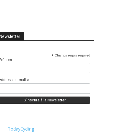
Newsletter
*
Champs requis required
Prénom
Addresse e-mail
*
TodayCycling