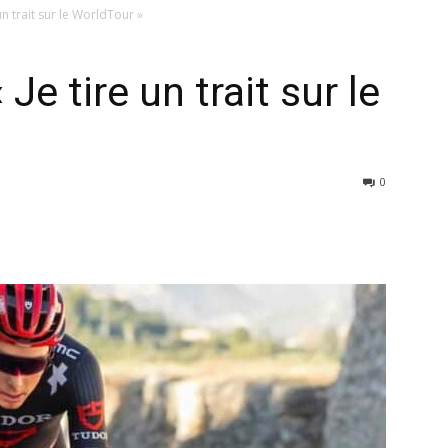
un trait sur le WorldTour »
Je tire un trait sur le
0