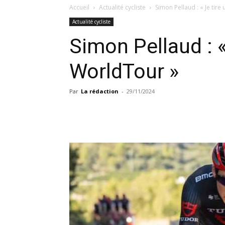
Accueil
Actualité cycliste
Simon Pellaud : « Je tire 
Actualité cycliste
Simon Pellaud : « 
WorldTour »
Par
La rédaction
-
29/11/2024