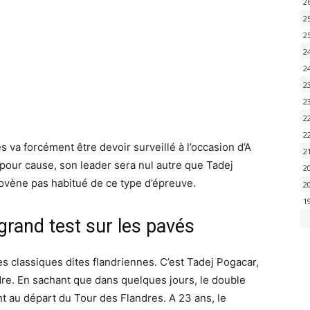
2
2
2
2
2
2
2
2
2
va forcément être devoir surveillé à l’occasion d’A
2
 pour cause, son leader sera nul autre que Tadej
2
lovène pas habitué de ce type d’épreuve.
2
1
grand test sur les pavés
es classiques dites flandriennes. C’est Tadej Pogacar,
ndre. En sachant que dans quelques jours, le double
 au départ du Tour des Flandres. A 23 ans, le