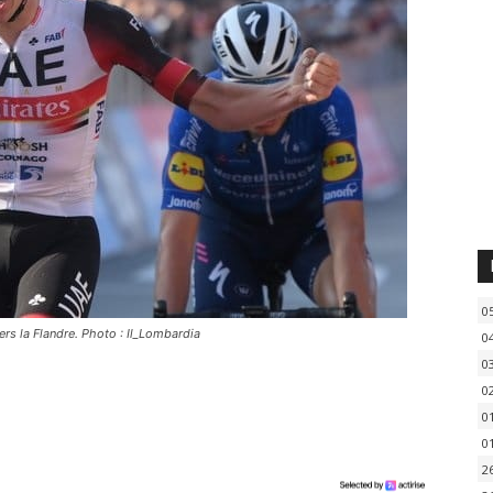
0
ers la Flandre. Photo : Il_Lombardia
0
0
0
0
0
2