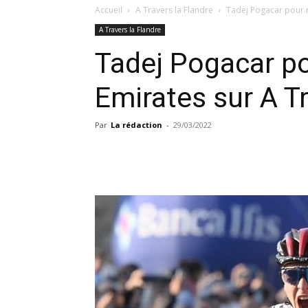
Accueil
A Travers la Flandre
Tadej Pogacar pour 
A Travers la Flandre
Tadej Pogacar p
Emirates sur A Tr
Par
La rédaction
-
29/03/2022