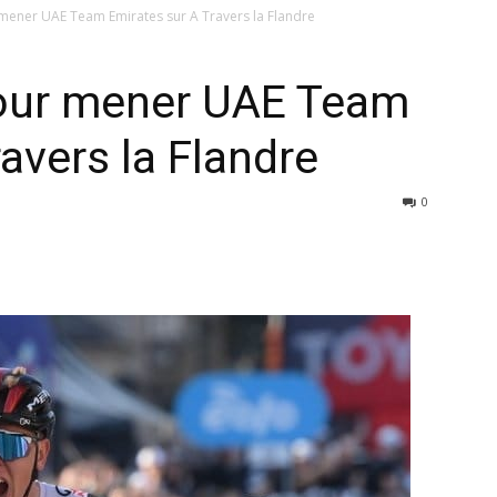
mener UAE Team Emirates sur A Travers la Flandre
our mener UAE Team
avers la Flandre
0