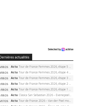
Dernières actualités
Actu
Tour de France Femmes 2026, étape 5 – Demi Vollering gagne à Belleville, Reusser en jaune, Ferrand-Prévot coule
5/08/26
Actu
Tour de France Femmes 2026, étape 4 – Marlen Reusser écrase le chrono, Ferrand-Prévot en crise
4/08/26
Actu
Tour de France Femmes 2026, étape 3 – Sigrid Haugset en solitaire, 88 km d’échappée, maillot jaune
3/08/26
Actu
Tour de France Femmes 2026, étape 2 – Lorena Wiebes doublé à Genève, Markus héroïque, 7e record
2/08/26
Actu
Tour de France Femmes 2026, étape 1 – Lorena Wiebes intouchable à Lausanne, premier maillot jaune
1/08/26
Actu
Clasica San Sebastian 2026 – Evenepoel recordman, 4e victoire, Carapaz battu au sprint
1/08/26
Actu
Tour de France 2026 – Van der Poel monumental à Paris, Pogacar égale le record des cinq sacres
6/07/26