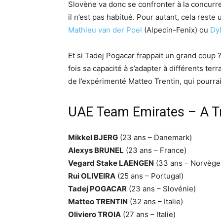
Slovène va donc se confronter à la concurr
il n’est pas habitué. Pour autant, cela res
Mathieu van der Poel
(Alpecin-Fenix) ou
Dy
Et si Tadej Pogacar frappait un grand coup ? 
fois sa capacité à s’adapter à différents ter
de l’expérimenté Matteo Trentin, qui pourrait
UAE Team Emirates – A Tr
Mikkel BJERG
(23 ans – Danemark)
Alexys BRUNEL
(23 ans – France)
Vegard Stake LAENGEN
(33 ans – Norvège
Rui OLIVEIRA
(25 ans – Portugal)
Tadej POGACAR
(23 ans – Slovénie)
Matteo TRENTIN
(32 ans – Italie)
Oliviero TROIA
(27 ans – Italie)