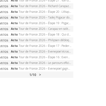
Actu
Tour de France 2026 – Étape 21 : Van der Poel, Pogacar, qui succédera à Wout van Aert sur les Champs-Elysées ?
6/07/26
Actu
Tour de France 2026 – Richard Carapaz roi des Alpes, doublé et maillot à pois, Seixas perd le podium
5/07/26
Actu
Tour de France 2026 – Étape 20 : L’étape reine, Galibier, Sarenne, Alpe d’Huez, qui succédera à Pogacar ?
5/07/26
Actu
Tour de France 2026 – Tadej Pogacar dompte l’Alpe d’Huez, 5e victoire, record de Pantani pulvérisé
4/07/26
Actu
Tour de France 2026 – Étape 19 : Pogacar peut-il enfin dompter l’Alpe d’Huez ?
4/07/26
Actu
Tour de France 2026 – Carapaz en solitaire à Orcières-Merlette, Paret-Peintre à un point du maillot à pois
3/07/26
Actu
Tour de France 2026 – Étape 18 : Qui domptera Orcières-Merlette, première marche vers l’Alpe d’Huez ?
3/07/26
Actu
Tour de France 2026 – Philipsen débloque son compteur à Voiron, Pedersen en danger pour le maillot vert
2/07/26
Actu
Tour de France 2026 – Étape 17 : Pedersen peut-il verrouiller le maillot vert à Voiron ?
2/07/26
Actu
Tour de France 2026 – Evenepoel écrase le chrono d’Évian, Seixas 4e, Lipowitz abandonne
1/07/26
Actu
Tour de France 2026 – Étape 16 : Evenepoel, Pogacar, Ganna… qui domptera le chrono d’Évian pour redessiner le podium ?
0/07/26
Actu
Tour de France 2026 – Le parcours officiel complet : 21 étapes, profils, carte et dates
0/07/26
Actu
Tour de France 2026 – Evenepoel gagne à Solaison, Vingegaard abandonne, Pogacar toujours en jaune
9/07/26
1
/10
>