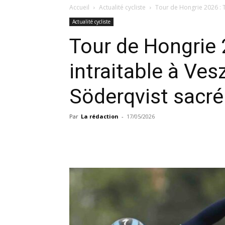
Accueil
Actualité cycliste
Tour de Hongrie 2026 : T
Actualité cycliste
Tour de Hongrie 
intraitable à Ve
Söderqvist sacré
Par
La rédaction
-
17/05/2026