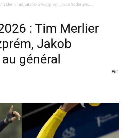
im Merlier intraitable à Veszprém, Jakob Söderqvist...
2026 : Tim Merlier
szprém, Jakob
 au général
1