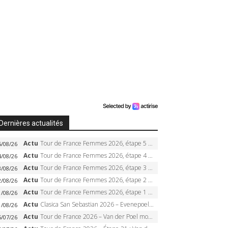
Dernières actualités
Actu
Tour de France Femmes 2026, étape 5 – Demi Vollering gagne à Belleville, Reusser en jaune, Ferrand-Prévot coule
5/08/26
Actu
Tour de France Femmes 2026, étape 4 – Marlen Reusser écrase le chrono, Ferrand-Prévot en crise
4/08/26
Actu
Tour de France Femmes 2026, étape 3 – Sigrid Haugset en solitaire, 88 km d’échappée, maillot jaune
3/08/26
Actu
Tour de France Femmes 2026, étape 2 – Lorena Wiebes doublé à Genève, Markus héroïque, 7e record
2/08/26
Actu
Tour de France Femmes 2026, étape 1 – Lorena Wiebes intouchable à Lausanne, premier maillot jaune
1/08/26
Actu
Clasica San Sebastian 2026 – Evenepoel recordman, 4e victoire, Carapaz battu au sprint
1/08/26
Actu
Tour de France 2026 – Van der Poel monumental à Paris, Pogacar égale le record des cinq sacres
6/07/26