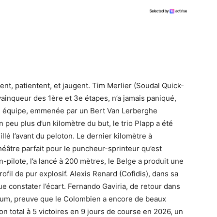
nt, patientent, et jaugent. Tim Merlier (Soudal Quick-
 vainqueur des 1ère et 3e étapes, n’a jamais paniqué,
n équipe, emmenée par un Bert Van Lerberghe
un peu plus d’un kilomètre du but, le trio Plapp a été
illé l’avant du peloton. Le dernier kilomètre à
héâtre parfait pour le puncheur-sprinteur qu’est
pilote, l’a lancé à 200 mètres, le Belge a produit une
ofil de pur explosif. Alexis Renard (Cofidis), dans sa
ue constater l’écart. Fernando Gaviria, de retour dans
dium, preuve que le Colombien a encore de beaux
n total à 5 victoires en 9 jours de course en 2026, un