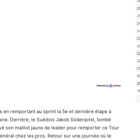
2
2
2
2
2
2
2
2
2
2
2
2
1
s en remportant au sprint la 5e et dernière étape à
ine. Derrière, le Suédois Jakob Söderqvist, tombé
vé son maillot jaune de leader pour remporter ce Tour
néral chez les pros. Retour sur une journée où le