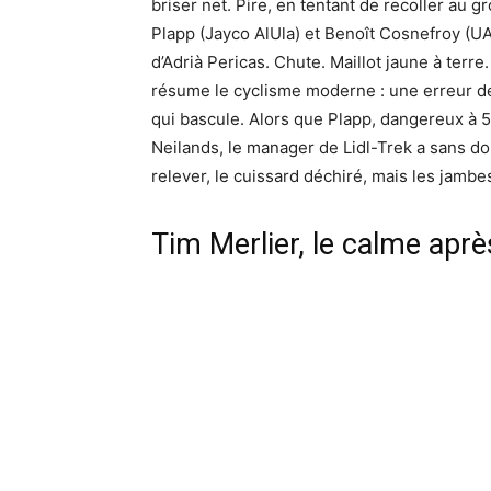
briser net. Pire, en tentant de recoller au g
Plapp (Jayco AlUla) et Benoît Cosnefroy (UAE
d’Adrià Pericas. Chute. Maillot jaune à terre
résume le cyclisme moderne : une erreur de
qui bascule. Alors que Plapp, dangereux à 52
Neilands, le manager de Lidl-Trek a sans do
relever, le cuissard déchiré, mais les jambe
Tim Merlier, le calme aprè