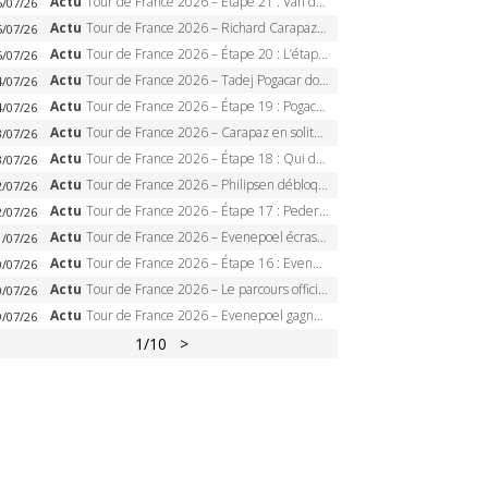
Actu
Tour de France 2026 – Étape 21 : Van der Poel, Pogacar, qui succédera à Wout van Aert sur les Champs-Elysées ?
6/07/26
Actu
Tour de France 2026 – Richard Carapaz roi des Alpes, doublé et maillot à pois, Seixas perd le podium
5/07/26
Actu
Tour de France 2026 – Étape 20 : L’étape reine, Galibier, Sarenne, Alpe d’Huez, qui succédera à Pogacar ?
5/07/26
Actu
Tour de France 2026 – Tadej Pogacar dompte l’Alpe d’Huez, 5e victoire, record de Pantani pulvérisé
4/07/26
Actu
Tour de France 2026 – Étape 19 : Pogacar peut-il enfin dompter l’Alpe d’Huez ?
4/07/26
Actu
Tour de France 2026 – Carapaz en solitaire à Orcières-Merlette, Paret-Peintre à un point du maillot à pois
3/07/26
Actu
Tour de France 2026 – Étape 18 : Qui domptera Orcières-Merlette, première marche vers l’Alpe d’Huez ?
3/07/26
Actu
Tour de France 2026 – Philipsen débloque son compteur à Voiron, Pedersen en danger pour le maillot vert
2/07/26
Actu
Tour de France 2026 – Étape 17 : Pedersen peut-il verrouiller le maillot vert à Voiron ?
2/07/26
Actu
Tour de France 2026 – Evenepoel écrase le chrono d’Évian, Seixas 4e, Lipowitz abandonne
1/07/26
Actu
Tour de France 2026 – Étape 16 : Evenepoel, Pogacar, Ganna… qui domptera le chrono d’Évian pour redessiner le podium ?
0/07/26
Actu
Tour de France 2026 – Le parcours officiel complet : 21 étapes, profils, carte et dates
0/07/26
Actu
Tour de France 2026 – Evenepoel gagne à Solaison, Vingegaard abandonne, Pogacar toujours en jaune
9/07/26
1
/10
>