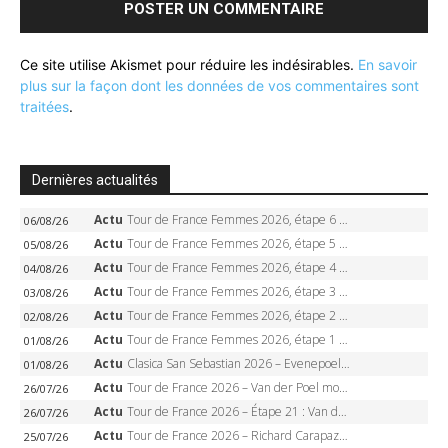
Ce site utilise Akismet pour réduire les indésirables.
En savoir
plus sur la façon dont les données de vos commentaires sont
traitées
.
Dernières actualités
Actu
Tour de France Femmes 2026, étape 6 – Kim Le Court-Pienaar gagne à Tournon, Reusser en jaune
06/08/26
Actu
Tour de France Femmes 2026, étape 5 – Demi Vollering gagne à Belleville, Reusser en jaune, Ferrand-Prévot coule
05/08/26
Actu
Tour de France Femmes 2026, étape 4 – Marlen Reusser écrase le chrono, Ferrand-Prévot en crise
04/08/26
Actu
Tour de France Femmes 2026, étape 3 – Sigrid Haugset en solitaire, 88 km d’échappée, maillot jaune
03/08/26
Actu
Tour de France Femmes 2026, étape 2 – Lorena Wiebes doublé à Genève, Markus héroïque, 7e record
02/08/26
Actu
Tour de France Femmes 2026, étape 1 – Lorena Wiebes intouchable à Lausanne, premier maillot jaune
01/08/26
Actu
Clasica San Sebastian 2026 – Evenepoel recordman, 4e victoire, Carapaz battu au sprint
01/08/26
Actu
Tour de France 2026 – Van der Poel monumental à Paris, Pogacar égale le record des cinq sacres
26/07/26
Actu
Tour de France 2026 – Étape 21 : Van der Poel, Pogacar, qui succédera à Wout van Aert sur les Champs-Elysées ?
26/07/26
Actu
Tour de France 2026 – Richard Carapaz roi des Alpes, doublé et maillot à pois, Seixas perd le podium
25/07/26