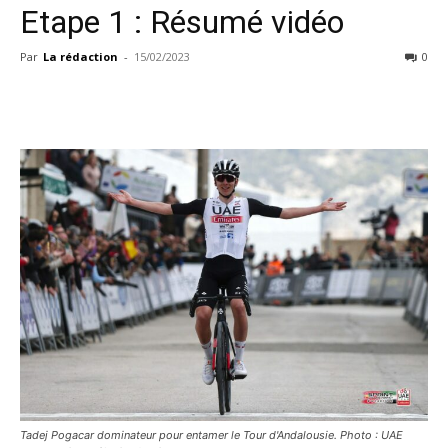
Etape 1 : Résumé vidéo
Par
La rédaction
-
15/02/2023
0
Tadej Pogacar dominateur pour entamer le Tour d'Andalousie. Photo : UAE