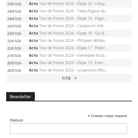
Actu
Tour de France 2026 – Étape 20 : L’étape reine, Galibier, Sarenne, Alpe d’Huez, qui succédera à Pogacar ?
25/07/26
Actu
Tour de France 2026 – Tadej Pogacar dompte l’Alpe d’Huez, 5e victoire, record de Pantani pulvérisé
24/07/26
Actu
Tour de France 2026 – Étape 19 : Pogacar peut-il enfin dompter l’Alpe d’Huez ?
24/07/26
Actu
Tour de France 2026 – Carapaz en solitaire à Orcières-Merlette, Paret-Peintre à un point du maillot à pois
23/07/26
Actu
Tour de France 2026 – Étape 18 : Qui domptera Orcières-Merlette, première marche vers l’Alpe d’Huez ?
23/07/26
Actu
Tour de France 2026 – Philipsen débloque son compteur à Voiron, Pedersen en danger pour le maillot vert
22/07/26
Actu
Tour de France 2026 – Étape 17 : Pedersen peut-il verrouiller le maillot vert à Voiron ?
22/07/26
Actu
Tour de France 2026 – Evenepoel écrase le chrono d’Évian, Seixas 4e, Lipowitz abandonne
21/07/26
Actu
Tour de France 2026 – Étape 16 : Evenepoel, Pogacar, Ganna… qui domptera le chrono d’Évian pour redessiner le podium ?
20/07/26
Actu
Tour de France 2026 – Le parcours officiel complet : 21 étapes, profils, carte et dates
20/07/26
1
/10
>
Newsletter
*
Champs requis required
Prénom