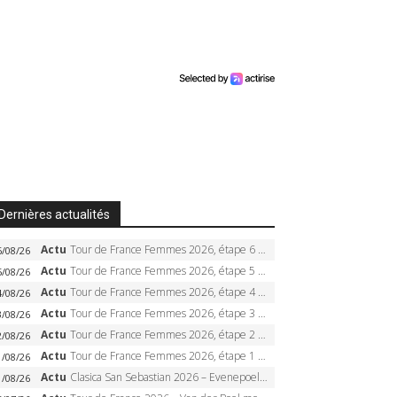
Dernières actualités
Actu
Tour de France Femmes 2026, étape 6 – Kim Le Court-Pienaar gagne à Tournon, Reusser en jaune
6/08/26
Actu
Tour de France Femmes 2026, étape 5 – Demi Vollering gagne à Belleville, Reusser en jaune, Ferrand-Prévot coule
5/08/26
Actu
Tour de France Femmes 2026, étape 4 – Marlen Reusser écrase le chrono, Ferrand-Prévot en crise
4/08/26
Actu
Tour de France Femmes 2026, étape 3 – Sigrid Haugset en solitaire, 88 km d’échappée, maillot jaune
3/08/26
Actu
Tour de France Femmes 2026, étape 2 – Lorena Wiebes doublé à Genève, Markus héroïque, 7e record
2/08/26
Actu
Tour de France Femmes 2026, étape 1 – Lorena Wiebes intouchable à Lausanne, premier maillot jaune
1/08/26
Actu
Clasica San Sebastian 2026 – Evenepoel recordman, 4e victoire, Carapaz battu au sprint
1/08/26