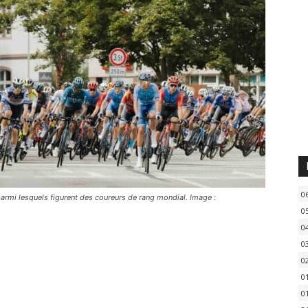
0
armi lesquels figurent des coureurs de rang mondial. Image :
0
0
0
0
0
0