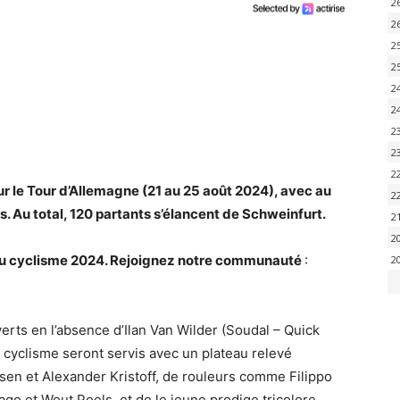
2
2
2
2
2
2
2
2
2
r le Tour d’Allemagne (21 au 25 août 2024), avec au
2
. Au total, 120 partants s’élancent de Schweinfurt.
2
2
é du cyclisme 2024. Rejoignez notre communauté
:
2
rts en l’absence d’Ilan Van Wilder (Soudal – Quick
 cyclisme seront servis avec un plateau relevé
n et Alexander Kristoff, de rouleurs comme Filippo
o et Wout Poels, et de le jeune prodige tricolore