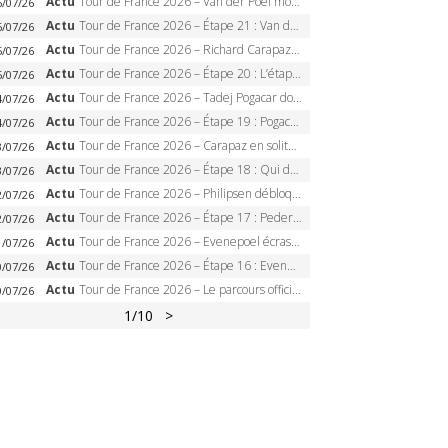
Actu
Tour de France 2026 – Van der Poel monumental à Paris, Pogacar égale le record des cinq sacres
6/07/26
Actu
Tour de France 2026 – Étape 21 : Van der Poel, Pogacar, qui succédera à Wout van Aert sur les Champs-Elysées ?
6/07/26
Actu
Tour de France 2026 – Richard Carapaz roi des Alpes, doublé et maillot à pois, Seixas perd le podium
5/07/26
Actu
Tour de France 2026 – Étape 20 : L’étape reine, Galibier, Sarenne, Alpe d’Huez, qui succédera à Pogacar ?
5/07/26
Actu
Tour de France 2026 – Tadej Pogacar dompte l’Alpe d’Huez, 5e victoire, record de Pantani pulvérisé
4/07/26
Actu
Tour de France 2026 – Étape 19 : Pogacar peut-il enfin dompter l’Alpe d’Huez ?
4/07/26
Actu
Tour de France 2026 – Carapaz en solitaire à Orcières-Merlette, Paret-Peintre à un point du maillot à pois
3/07/26
Actu
Tour de France 2026 – Étape 18 : Qui domptera Orcières-Merlette, première marche vers l’Alpe d’Huez ?
3/07/26
Actu
Tour de France 2026 – Philipsen débloque son compteur à Voiron, Pedersen en danger pour le maillot vert
2/07/26
Actu
Tour de France 2026 – Étape 17 : Pedersen peut-il verrouiller le maillot vert à Voiron ?
2/07/26
Actu
Tour de France 2026 – Evenepoel écrase le chrono d’Évian, Seixas 4e, Lipowitz abandonne
1/07/26
Actu
Tour de France 2026 – Étape 16 : Evenepoel, Pogacar, Ganna… qui domptera le chrono d’Évian pour redessiner le podium ?
0/07/26
Actu
Tour de France 2026 – Le parcours officiel complet : 21 étapes, profils, carte et dates
0/07/26
1
/10
>