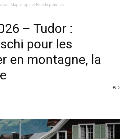
or : Alaphilippe et Hirschi pour les...
026 – Tudor :
rschi pour les
r en montagne, la
ée
0