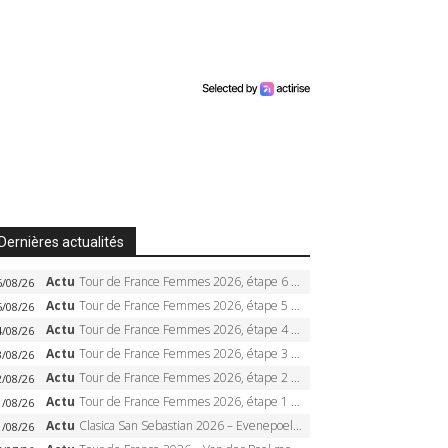
Dernières actualités
Actu
Tour de France Femmes 2026, étape 6 – Kim Le Court-Pienaar gagne à Tournon, Reusser en jaune
6/08/26
Actu
Tour de France Femmes 2026, étape 5 – Demi Vollering gagne à Belleville, Reusser en jaune, Ferrand-Prévot coule
5/08/26
Actu
Tour de France Femmes 2026, étape 4 – Marlen Reusser écrase le chrono, Ferrand-Prévot en crise
4/08/26
Actu
Tour de France Femmes 2026, étape 3 – Sigrid Haugset en solitaire, 88 km d’échappée, maillot jaune
3/08/26
Actu
Tour de France Femmes 2026, étape 2 – Lorena Wiebes doublé à Genève, Markus héroïque, 7e record
2/08/26
Actu
Tour de France Femmes 2026, étape 1 – Lorena Wiebes intouchable à Lausanne, premier maillot jaune
1/08/26
Actu
Clasica San Sebastian 2026 – Evenepoel recordman, 4e victoire, Carapaz battu au sprint
1/08/26