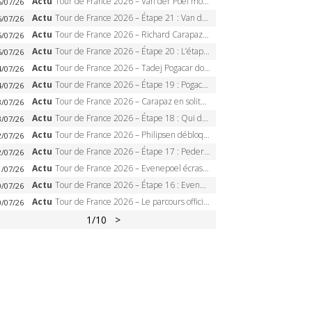
Actu
Tour de France 2026 – Van der Poel monumental à Paris, Pogacar égale le record des cinq sacres
6/07/26
Actu
Tour de France 2026 – Étape 21 : Van der Poel, Pogacar, qui succédera à Wout van Aert sur les Champs-Elysées ?
6/07/26
Actu
Tour de France 2026 – Richard Carapaz roi des Alpes, doublé et maillot à pois, Seixas perd le podium
5/07/26
Actu
Tour de France 2026 – Étape 20 : L’étape reine, Galibier, Sarenne, Alpe d’Huez, qui succédera à Pogacar ?
5/07/26
Actu
Tour de France 2026 – Tadej Pogacar dompte l’Alpe d’Huez, 5e victoire, record de Pantani pulvérisé
4/07/26
Actu
Tour de France 2026 – Étape 19 : Pogacar peut-il enfin dompter l’Alpe d’Huez ?
4/07/26
Actu
Tour de France 2026 – Carapaz en solitaire à Orcières-Merlette, Paret-Peintre à un point du maillot à pois
3/07/26
Actu
Tour de France 2026 – Étape 18 : Qui domptera Orcières-Merlette, première marche vers l’Alpe d’Huez ?
3/07/26
Actu
Tour de France 2026 – Philipsen débloque son compteur à Voiron, Pedersen en danger pour le maillot vert
2/07/26
Actu
Tour de France 2026 – Étape 17 : Pedersen peut-il verrouiller le maillot vert à Voiron ?
2/07/26
Actu
Tour de France 2026 – Evenepoel écrase le chrono d’Évian, Seixas 4e, Lipowitz abandonne
1/07/26
Actu
Tour de France 2026 – Étape 16 : Evenepoel, Pogacar, Ganna… qui domptera le chrono d’Évian pour redessiner le podium ?
0/07/26
Actu
Tour de France 2026 – Le parcours officiel complet : 21 étapes, profils, carte et dates
0/07/26
1
/10
>