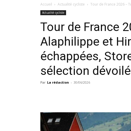
Accueil
Actualité cycliste
Tour de France 2026 – Tud
Actualité cycliste
Tour de France 2
Alaphilippe et Hi
échappées, Store
sélection dévoil
Par
La rédaction
-
30/06/2026