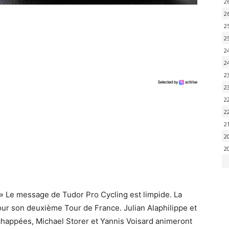
2
2
2
2
2
2
2
2
2
2
2
2
2
 » Le message de Tudor Pro Cycling est limpide. La
pour son deuxième Tour de France. Julian Alaphilippe et
échappées, Michael Storer et Yannis Voisard animeront