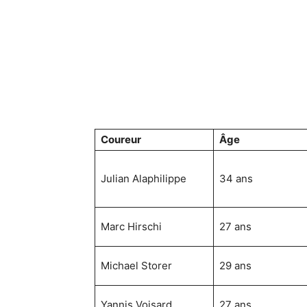
Coureur
Âge
Julian Alaphilippe
34 ans
Marc Hirschi
27 ans
Michael Storer
29 ans
Yannis Voisard
27 ans