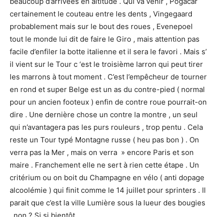
beaucoup d’arrivées en altitude . Qui va venir , Pogacar
certainement le couteau entre les dents , Vingegaard
probablement mais sur le bout des roues , Evenepoel
tout le monde lui dit de faire le Giro , mais attention pas
facile d’enfiler la botte italienne et il sera le favori . Mais s’
il vient sur le Tour c ‘est le troisième larron qui peut tirer
les marrons à tout moment . C’est l’empêcheur de tourner
en rond et super Belge est un as du contre-pied ( normal
pour un ancien footeux ) enfin de contre roue pourrait-on
dire . Une dernière chose un contre la montre , un seul
qui n’avantagera pas les purs rouleurs , trop pentu . Cela
reste un Tour typé Montagne russe ( heu pas bon ) . On
verra pas la Mer , mais on verra » encore Paris et son
maire . Franchement elle ne sert à rien cette étape . Un
critérium ou on boit du Champagne en vélo ( anti dopage
alcoolémie ) qui finit comme le 14 juillet pour sprinters . Il
parait que c’est la ville Lumière sous la lueur des bougies
, non ? Si si bientôt …