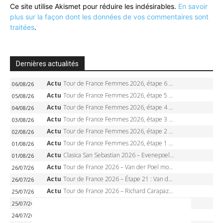
Ce site utilise Akismet pour réduire les indésirables.
En savoir
plus sur la façon dont les données de vos commentaires sont
traitées
.
Dernières actualités
Actu
Tour de France Femmes 2026, étape 6 – Kim Le Court-Pienaar gagne à Tournon, Reusser en jaune
06/08/26
Actu
Tour de France Femmes 2026, étape 5 – Demi Vollering gagne à Belleville, Reusser en jaune, Ferrand-Prévot coule
05/08/26
Actu
Tour de France Femmes 2026, étape 4 – Marlen Reusser écrase le chrono, Ferrand-Prévot en crise
04/08/26
Actu
Tour de France Femmes 2026, étape 3 – Sigrid Haugset en solitaire, 88 km d’échappée, maillot jaune
03/08/26
Actu
Tour de France Femmes 2026, étape 2 – Lorena Wiebes doublé à Genève, Markus héroïque, 7e record
02/08/26
Actu
Tour de France Femmes 2026, étape 1 – Lorena Wiebes intouchable à Lausanne, premier maillot jaune
01/08/26
Actu
Clasica San Sebastian 2026 – Evenepoel recordman, 4e victoire, Carapaz battu au sprint
01/08/26
Actu
Tour de France 2026 – Van der Poel monumental à Paris, Pogacar égale le record des cinq sacres
26/07/26
Actu
Tour de France 2026 – Étape 21 : Van der Poel, Pogacar, qui succédera à Wout van Aert sur les Champs-Elysées ?
26/07/26
Actu
Tour de France 2026 – Richard Carapaz roi des Alpes, doublé et maillot à pois, Seixas perd le podium
25/07/26
Actu
Tour de France 2026 – Étape 20 : L’étape reine, Galibier, Sarenne, Alpe d’Huez, qui succédera à Pogacar ?
25/07/26
Actu
Tour de France 2026 – Tadej Pogacar dompte l’Alpe d’Huez, 5e victoire, record de Pantani pulvérisé
24/07/26