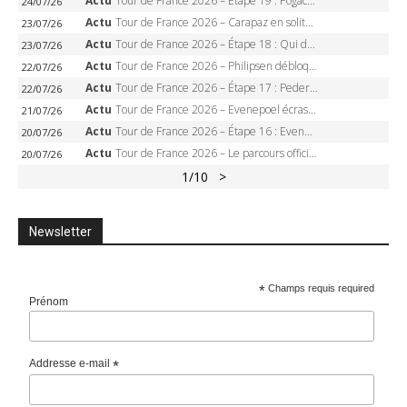
Actu
Tour de France 2026 – Étape 19 : Pogacar peut-il enfin dompter l’Alpe d’Huez ?
24/07/26
Actu
Tour de France 2026 – Carapaz en solitaire à Orcières-Merlette, Paret-Peintre à un point du maillot à pois
23/07/26
Actu
Tour de France 2026 – Étape 18 : Qui domptera Orcières-Merlette, première marche vers l’Alpe d’Huez ?
23/07/26
Actu
Tour de France 2026 – Philipsen débloque son compteur à Voiron, Pedersen en danger pour le maillot vert
22/07/26
Actu
Tour de France 2026 – Étape 17 : Pedersen peut-il verrouiller le maillot vert à Voiron ?
22/07/26
Actu
Tour de France 2026 – Evenepoel écrase le chrono d’Évian, Seixas 4e, Lipowitz abandonne
21/07/26
Actu
Tour de France 2026 – Étape 16 : Evenepoel, Pogacar, Ganna… qui domptera le chrono d’Évian pour redessiner le podium ?
20/07/26
Actu
Tour de France 2026 – Le parcours officiel complet : 21 étapes, profils, carte et dates
20/07/26
1
/10
>
Newsletter
*
Champs requis required
Prénom
Addresse e-mail
*