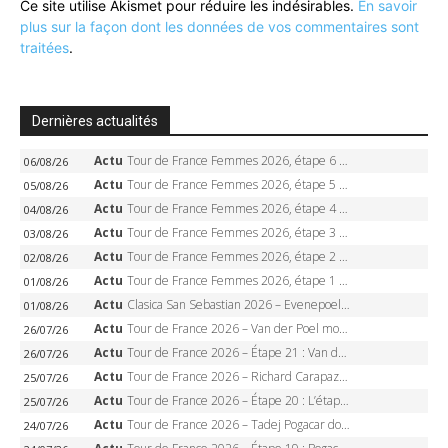
Ce site utilise Akismet pour réduire les indésirables.
En savoir
plus sur la façon dont les données de vos commentaires sont
traitées
.
Dernières actualités
Actu
Tour de France Femmes 2026, étape 6 – Kim Le Court-Pienaar gagne à Tournon, Reusser en jaune
06/08/26
Actu
Tour de France Femmes 2026, étape 5 – Demi Vollering gagne à Belleville, Reusser en jaune, Ferrand-Prévot coule
05/08/26
Actu
Tour de France Femmes 2026, étape 4 – Marlen Reusser écrase le chrono, Ferrand-Prévot en crise
04/08/26
Actu
Tour de France Femmes 2026, étape 3 – Sigrid Haugset en solitaire, 88 km d’échappée, maillot jaune
03/08/26
Actu
Tour de France Femmes 2026, étape 2 – Lorena Wiebes doublé à Genève, Markus héroïque, 7e record
02/08/26
Actu
Tour de France Femmes 2026, étape 1 – Lorena Wiebes intouchable à Lausanne, premier maillot jaune
01/08/26
Actu
Clasica San Sebastian 2026 – Evenepoel recordman, 4e victoire, Carapaz battu au sprint
01/08/26
Actu
Tour de France 2026 – Van der Poel monumental à Paris, Pogacar égale le record des cinq sacres
26/07/26
Actu
Tour de France 2026 – Étape 21 : Van der Poel, Pogacar, qui succédera à Wout van Aert sur les Champs-Elysées ?
26/07/26
Actu
Tour de France 2026 – Richard Carapaz roi des Alpes, doublé et maillot à pois, Seixas perd le podium
25/07/26
Actu
Tour de France 2026 – Étape 20 : L’étape reine, Galibier, Sarenne, Alpe d’Huez, qui succédera à Pogacar ?
25/07/26
Actu
Tour de France 2026 – Tadej Pogacar dompte l’Alpe d’Huez, 5e victoire, record de Pantani pulvérisé
24/07/26