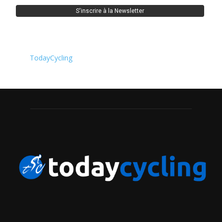
TodayCycling