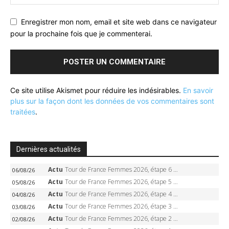
Enregistrer mon nom, email et site web dans ce navigateur
pour la prochaine fois que je commenterai.
Ce site utilise Akismet pour réduire les indésirables.
En savoir
plus sur la façon dont les données de vos commentaires sont
traitées
.
Dernières actualités
Actu
Tour de France Femmes 2026, étape 6 – Kim Le Court-Pienaar gagne à Tournon, Reusser en jaune
06/08/26
Actu
Tour de France Femmes 2026, étape 5 – Demi Vollering gagne à Belleville, Reusser en jaune, Ferrand-Prévot coule
05/08/26
Actu
Tour de France Femmes 2026, étape 4 – Marlen Reusser écrase le chrono, Ferrand-Prévot en crise
04/08/26
Actu
Tour de France Femmes 2026, étape 3 – Sigrid Haugset en solitaire, 88 km d’échappée, maillot jaune
03/08/26
Actu
Tour de France Femmes 2026, étape 2 – Lorena Wiebes doublé à Genève, Markus héroïque, 7e record
02/08/26