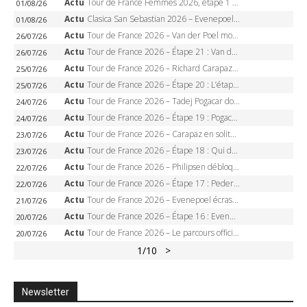
Actu
Tour de France Femmes 2026, étape 1 – Lorena Wiebes intouchable à Lausanne, premier maillot jaune
01/08/26
Actu
Clasica San Sebastian 2026 – Evenepoel recordman, 4e victoire, Carapaz battu au sprint
01/08/26
Actu
Tour de France 2026 – Van der Poel monumental à Paris, Pogacar égale le record des cinq sacres
26/07/26
Actu
Tour de France 2026 – Étape 21 : Van der Poel, Pogacar, qui succédera à Wout van Aert sur les Champs-Elysées ?
26/07/26
Actu
Tour de France 2026 – Richard Carapaz roi des Alpes, doublé et maillot à pois, Seixas perd le podium
25/07/26
Actu
Tour de France 2026 – Étape 20 : L’étape reine, Galibier, Sarenne, Alpe d’Huez, qui succédera à Pogacar ?
25/07/26
Actu
Tour de France 2026 – Tadej Pogacar dompte l’Alpe d’Huez, 5e victoire, record de Pantani pulvérisé
24/07/26
Actu
Tour de France 2026 – Étape 19 : Pogacar peut-il enfin dompter l’Alpe d’Huez ?
24/07/26
Actu
Tour de France 2026 – Carapaz en solitaire à Orcières-Merlette, Paret-Peintre à un point du maillot à pois
23/07/26
Actu
Tour de France 2026 – Étape 18 : Qui domptera Orcières-Merlette, première marche vers l’Alpe d’Huez ?
23/07/26
Actu
Tour de France 2026 – Philipsen débloque son compteur à Voiron, Pedersen en danger pour le maillot vert
22/07/26
Actu
Tour de France 2026 – Étape 17 : Pedersen peut-il verrouiller le maillot vert à Voiron ?
22/07/26
Actu
Tour de France 2026 – Evenepoel écrase le chrono d’Évian, Seixas 4e, Lipowitz abandonne
21/07/26
Actu
Tour de France 2026 – Étape 16 : Evenepoel, Pogacar, Ganna… qui domptera le chrono d’Évian pour redessiner le podium ?
20/07/26
Actu
Tour de France 2026 – Le parcours officiel complet : 21 étapes, profils, carte et dates
20/07/26
1
/10
>
Newsletter