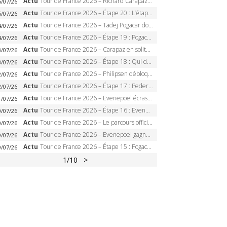
Actu
Tour de France 2026 – Richard Carapaz roi des Alpes, doublé et maillot à pois, Seixas perd le podium
5/07/26
Actu
Tour de France 2026 – Étape 20 : L’étape reine, Galibier, Sarenne, Alpe d’Huez, qui succédera à Pogacar ?
5/07/26
Actu
Tour de France 2026 – Tadej Pogacar dompte l’Alpe d’Huez, 5e victoire, record de Pantani pulvérisé
4/07/26
Actu
Tour de France 2026 – Étape 19 : Pogacar peut-il enfin dompter l’Alpe d’Huez ?
4/07/26
Actu
Tour de France 2026 – Carapaz en solitaire à Orcières-Merlette, Paret-Peintre à un point du maillot à pois
3/07/26
Actu
Tour de France 2026 – Étape 18 : Qui domptera Orcières-Merlette, première marche vers l’Alpe d’Huez ?
3/07/26
Actu
Tour de France 2026 – Philipsen débloque son compteur à Voiron, Pedersen en danger pour le maillot vert
2/07/26
Actu
Tour de France 2026 – Étape 17 : Pedersen peut-il verrouiller le maillot vert à Voiron ?
2/07/26
Actu
Tour de France 2026 – Evenepoel écrase le chrono d’Évian, Seixas 4e, Lipowitz abandonne
1/07/26
Actu
Tour de France 2026 – Étape 16 : Evenepoel, Pogacar, Ganna… qui domptera le chrono d’Évian pour redessiner le podium ?
0/07/26
Actu
Tour de France 2026 – Le parcours officiel complet : 21 étapes, profils, carte et dates
0/07/26
Actu
Tour de France 2026 – Evenepoel gagne à Solaison, Vingegaard abandonne, Pogacar toujours en jaune
9/07/26
Actu
Tour de France 2026 – Étape 15 : Pogacar peut-il enchaîner au Plateau de Solaison, Seixas viser le podium ?
9/07/26
1
/10
>