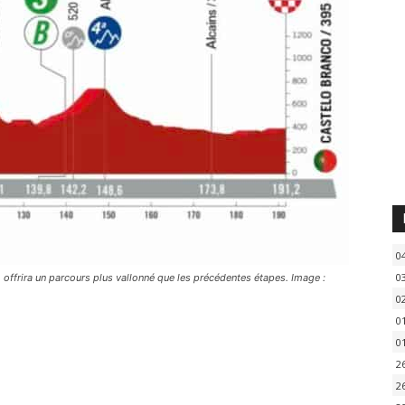
0
0
 offrira un parcours plus vallonné que les précédentes étapes. Image :
0
0
0
2
2