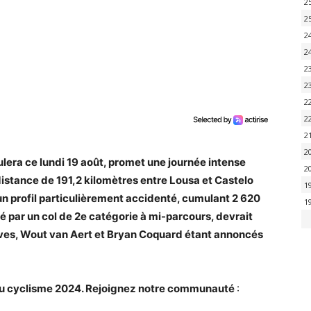
2
2
2
2
2
2
2
2
2
2
ulera ce lundi 19 août, promet une journée intense
2
distance de 191,2 kilomètres entre Lousa et Castelo
1
 un profil particulièrement accidenté, cumulant 2 620
1
é par un col de 2e catégorie à mi-parcours, devrait
roves, Wout van Aert et Bryan Coquard étant annoncés
é du cyclisme 2024. Rejoignez notre communauté
: