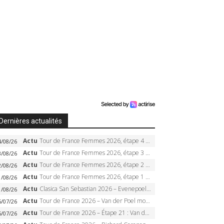
Dernières actualités
Actu
Tour de France Femmes 2026, étape 4 – Marlen Reusser écrase le chrono, Ferrand-Prévot en crise
4/08/26
Actu
Tour de France Femmes 2026, étape 3 – Sigrid Haugset en solitaire, 88 km d’échappée, maillot jaune
3/08/26
Actu
Tour de France Femmes 2026, étape 2 – Lorena Wiebes doublé à Genève, Markus héroïque, 7e record
2/08/26
Actu
Tour de France Femmes 2026, étape 1 – Lorena Wiebes intouchable à Lausanne, premier maillot jaune
1/08/26
Actu
Clasica San Sebastian 2026 – Evenepoel recordman, 4e victoire, Carapaz battu au sprint
1/08/26
Actu
Tour de France 2026 – Van der Poel monumental à Paris, Pogacar égale le record des cinq sacres
6/07/26
Actu
Tour de France 2026 – Étape 21 : Van der Poel, Pogacar, qui succédera à Wout van Aert sur les Champs-Elysées ?
6/07/26