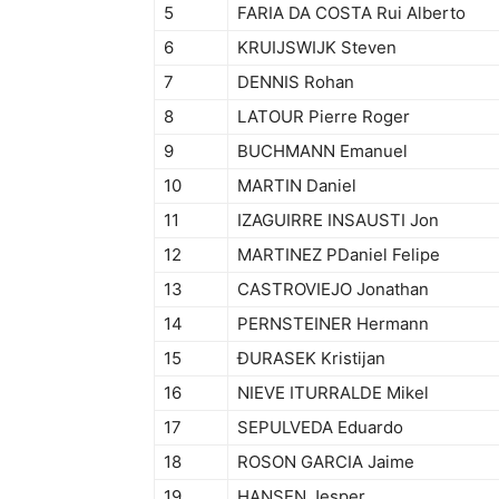
5
FARIA DA COSTA Rui Alberto
6
KRUIJSWIJK Steven
7
DENNIS Rohan
8
LATOUR Pierre Roger
9
BUCHMANN Emanuel
10
MARTIN Daniel
11
IZAGUIRRE INSAUSTI Jon
12
MARTINEZ PDaniel Felipe
13
CASTROVIEJO Jonathan
14
PERNSTEINER Hermann
15
ĐURASEK Kristijan
16
NIEVE ITURRALDE Mikel
17
SEPULVEDA Eduardo
18
ROSON GARCIA Jaime
19
HANSEN Jesper