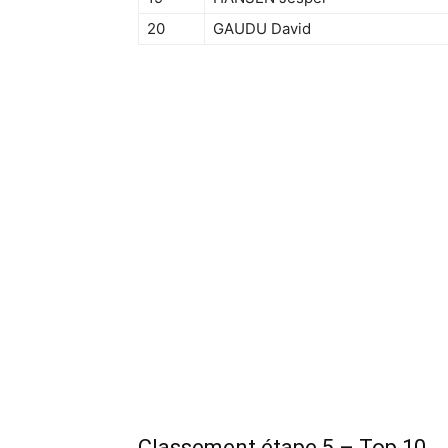
20
GAUDU David
Classement étape 5 – Top 10