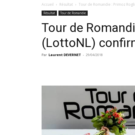
Accueil
Résultat
Tour de Romandie : Primoz Rogli
Résultat
Tour de Romandie
Tour de Romandie
(LottoNL) confi
Par
Laurent DEVERNET
-
29/04/2018