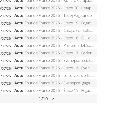
Actu
Tour de France 2026 – Richard Carapaz roi des Alpes, doublé et maillot à pois, Seixas perd le podium
5/07/26
Actu
Tour de France 2026 – Étape 20 : L’étape reine, Galibier, Sarenne, Alpe d’Huez, qui succédera à Pogacar ?
5/07/26
Actu
Tour de France 2026 – Tadej Pogacar dompte l’Alpe d’Huez, 5e victoire, record de Pantani pulvérisé
4/07/26
Actu
Tour de France 2026 – Étape 19 : Pogacar peut-il enfin dompter l’Alpe d’Huez ?
4/07/26
Actu
Tour de France 2026 – Carapaz en solitaire à Orcières-Merlette, Paret-Peintre à un point du maillot à pois
3/07/26
Actu
Tour de France 2026 – Étape 18 : Qui domptera Orcières-Merlette, première marche vers l’Alpe d’Huez ?
3/07/26
Actu
Tour de France 2026 – Philipsen débloque son compteur à Voiron, Pedersen en danger pour le maillot vert
2/07/26
Actu
Tour de France 2026 – Étape 17 : Pedersen peut-il verrouiller le maillot vert à Voiron ?
2/07/26
Actu
Tour de France 2026 – Evenepoel écrase le chrono d’Évian, Seixas 4e, Lipowitz abandonne
1/07/26
Actu
Tour de France 2026 – Étape 16 : Evenepoel, Pogacar, Ganna… qui domptera le chrono d’Évian pour redessiner le podium ?
0/07/26
Actu
Tour de France 2026 – Le parcours officiel complet : 21 étapes, profils, carte et dates
0/07/26
Actu
Tour de France 2026 – Evenepoel gagne à Solaison, Vingegaard abandonne, Pogacar toujours en jaune
9/07/26
Actu
Tour de France 2026 – Étape 15 : Pogacar peut-il enchaîner au Plateau de Solaison, Seixas viser le podium ?
9/07/26
1
/10
>