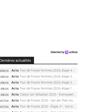
Dernières actualités
Actu
Tour de France Femmes 2026, étape 4 – Marlen Reusser écrase le chrono, Ferrand-Prévot en crise
4/08/26
Actu
Tour de France Femmes 2026, étape 3 – Sigrid Haugset en solitaire, 88 km d’échappée, maillot jaune
3/08/26
Actu
Tour de France Femmes 2026, étape 2 – Lorena Wiebes doublé à Genève, Markus héroïque, 7e record
2/08/26
Actu
Tour de France Femmes 2026, étape 1 – Lorena Wiebes intouchable à Lausanne, premier maillot jaune
1/08/26
Actu
Clasica San Sebastian 2026 – Evenepoel recordman, 4e victoire, Carapaz battu au sprint
1/08/26
Actu
Tour de France 2026 – Van der Poel monumental à Paris, Pogacar égale le record des cinq sacres
6/07/26
Actu
Tour de France 2026 – Étape 21 : Van der Poel, Pogacar, qui succédera à Wout van Aert sur les Champs-Elysées ?
6/07/26