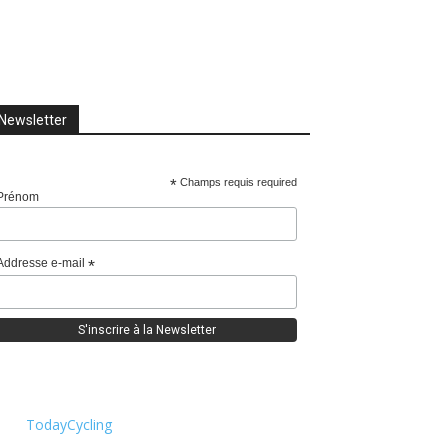
Newsletter
*
Champs requis required
Prénom
Addresse e-mail
*
TodayCycling