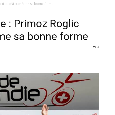
c (LottoNL) confirme sa bonne forme
 : Primoz Roglic
rme sa bonne forme
2