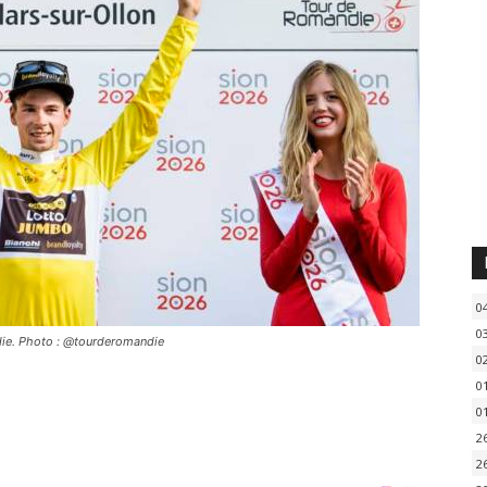
0
0
die. Photo : @tourderomandie
0
0
0
2
2