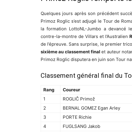
Quelques jours après son précédent succè
Primoz Roglic s’est adjugé le Tour de Roma
la formation LottoNL-Jumbo a devancé 
contre-la-montre de Villars et l’Australien
R
de l’épreuve. Sans surprise, le premier tric
sixième au classement final
et auteur notam
Primoz Roglic disputera en juin son Tour na
Classement général final du T
Rang
Coureur
1
ROGLIČ Primož
2
BERNAL GOMEZ Egan Arley
3
PORTE Richie
4
FUGLSANG Jakob