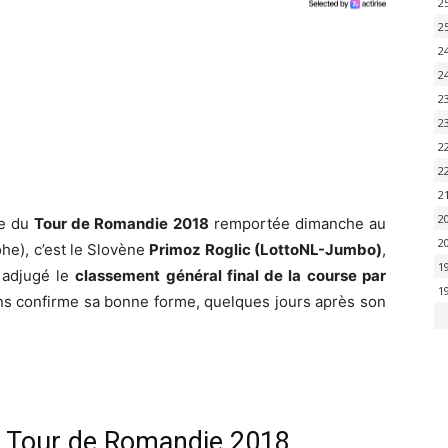
2
2
2
2
2
2
2
2
2
2
pe du
Tour de Romandie 2018
remportée dimanche au
2
he), c’est le Slovène
Primoz Roglic (LottoNL-Jumbo)
,
1
t adjugé le
classement général final de la course par
1
ns confirme sa bonne forme, quelques jours après son
e Tour de Romandie 2018