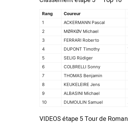
Rang
Coureur
1
ACKERMANN Pascal
2
MØRKØV Michael
3
FERRARI Roberto
4
DUPONT Timothy
5
SELIG Rüdiger
6
COLBRELLI Sonny
7
THOMAS Benjamin
8
KEUKELEIRE Jens
9
ALBASINI Michael
10
DUMOULIN Samuel
VIDEOS étape 5 Tour de Roman