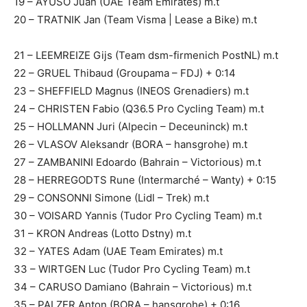
19 – AYUSO Juan (UAE Team Emirates) m.t
20 – TRATNIK Jan (Team Visma | Lease a Bike) m.t
21 – LEEMREIZE Gijs (Team dsm-firmenich PostNL) m.t
22 – GRUEL Thibaud (Groupama – FDJ) + 0:14
23 – SHEFFIELD Magnus (INEOS Grenadiers) m.t
24 – CHRISTEN Fabio (Q36.5 Pro Cycling Team) m.t
25 – HOLLMANN Juri (Alpecin – Deceuninck) m.t
26 – VLASOV Aleksandr (BORA – hansgrohe) m.t
27 – ZAMBANINI Edoardo (Bahrain – Victorious) m.t
28 – HERREGODTS Rune (Intermarché – Wanty) + 0:15
29 – CONSONNI Simone (Lidl – Trek) m.t
30 – VOISARD Yannis (Tudor Pro Cycling Team) m.t
31 – KRON Andreas (Lotto Dstny) m.t
32 – YATES Adam (UAE Team Emirates) m.t
33 – WIRTGEN Luc (Tudor Pro Cycling Team) m.t
34 – CARUSO Damiano (Bahrain – Victorious) m.t
35 – PALZER Anton (BORA – hansgrohe) + 0:16