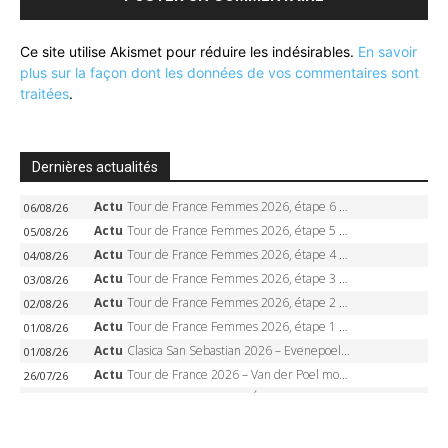
Ce site utilise Akismet pour réduire les indésirables.
En savoir
plus sur la façon dont les données de vos commentaires sont
traitées
.
Dernières actualités
Actu
Tour de France Femmes 2026, étape 6 – Kim Le Court-Pienaar gagne à Tournon, Reusser en jaune
06/08/26
Actu
Tour de France Femmes 2026, étape 5 – Demi Vollering gagne à Belleville, Reusser en jaune, Ferrand-Prévot coule
05/08/26
Actu
Tour de France Femmes 2026, étape 4 – Marlen Reusser écrase le chrono, Ferrand-Prévot en crise
04/08/26
Actu
Tour de France Femmes 2026, étape 3 – Sigrid Haugset en solitaire, 88 km d’échappée, maillot jaune
03/08/26
Actu
Tour de France Femmes 2026, étape 2 – Lorena Wiebes doublé à Genève, Markus héroïque, 7e record
02/08/26
Actu
Tour de France Femmes 2026, étape 1 – Lorena Wiebes intouchable à Lausanne, premier maillot jaune
01/08/26
Actu
Clasica San Sebastian 2026 – Evenepoel recordman, 4e victoire, Carapaz battu au sprint
01/08/26
Actu
Tour de France 2026 – Van der Poel monumental à Paris, Pogacar égale le record des cinq sacres
26/07/26
Actu
Tour de France 2026 – Étape 21 : Van der Poel, Pogacar, qui succédera à Wout van Aert sur les Champs-Elysées ?
26/07/26
Actu
Tour de France 2026 – Richard Carapaz roi des Alpes, doublé et maillot à pois, Seixas perd le podium
25/07/26
Actu
Tour de France 2026 – Étape 20 : L’étape reine, Galibier, Sarenne, Alpe d’Huez, qui succédera à Pogacar ?
25/07/26