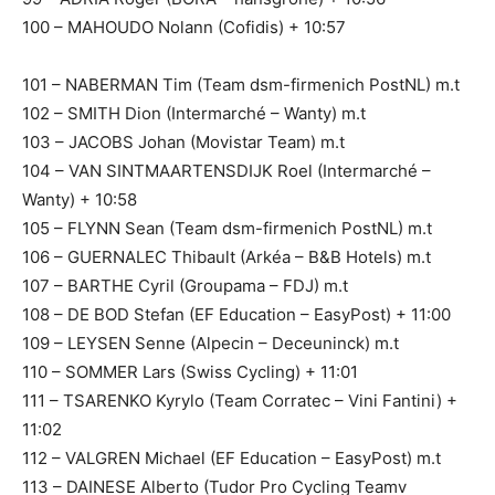
100 – MAHOUDO Nolann (Cofidis) + 10:57
101 – NABERMAN Tim (Team dsm-firmenich PostNL) m.t
102 – SMITH Dion (Intermarché – Wanty) m.t
103 – JACOBS Johan (Movistar Team) m.t
104 – VAN SINTMAARTENSDIJK Roel (Intermarché –
Wanty) + 10:58
105 – FLYNN Sean (Team dsm-firmenich PostNL) m.t
106 – GUERNALEC Thibault (Arkéa – B&B Hotels) m.t
107 – BARTHE Cyril (Groupama – FDJ) m.t
108 – DE BOD Stefan (EF Education – EasyPost) + 11:00
109 – LEYSEN Senne (Alpecin – Deceuninck) m.t
110 – SOMMER Lars (Swiss Cycling) + 11:01
111 – TSARENKO Kyrylo (Team Corratec – Vini Fantini) +
11:02
112 – VALGREN Michael (EF Education – EasyPost) m.t
113 – DAINESE Alberto (Tudor Pro Cycling Teamv