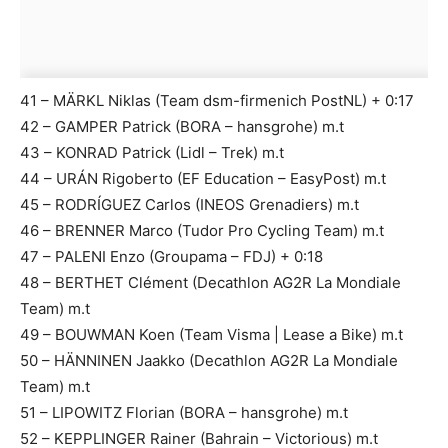
41 – MÄRKL Niklas (Team dsm-firmenich PostNL) + 0:17
42 – GAMPER Patrick (BORA – hansgrohe) m.t
43 – KONRAD Patrick (Lidl – Trek) m.t
44 – URÁN Rigoberto (EF Education – EasyPost) m.t
45 – RODRÍGUEZ Carlos (INEOS Grenadiers) m.t
46 – BRENNER Marco (Tudor Pro Cycling Team) m.t
47 – PALENI Enzo (Groupama – FDJ) + 0:18
48 – BERTHET Clément (Decathlon AG2R La Mondiale
Team) m.t
49 – BOUWMAN Koen (Team Visma | Lease a Bike) m.t
50 – HÄNNINEN Jaakko (Decathlon AG2R La Mondiale
Team) m.t
51 – LIPOWITZ Florian (BORA – hansgrohe) m.t
52 – KEPPLINGER Rainer (Bahrain – Victorious) m.t