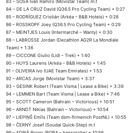
83 – SOSA Iván Ramiro (Movistar Team) m.t
84 – DE LA CRUZ David (Q36.5 Pro Cycling Team) + 0:27
85 – RODRÍGUEZ Cristián (Arkéa – B&B Hotels) + 0:28
86 – ROSSKOPF Joey (Q36.5 Pro Cycling Team) + 0:29
87 – MEINTJES Louis (Intermarché – Wanty) + 0:30
88 – LABROSSE Jordan (Decathlon AG2R La Mondiale
Team) + 1:36
89 – CICCONE Giulio (Lidl – Trek) + 1:40
90 – HUYS Laurens (Arkéa – B&B Hotels) + 1:45
91 – OLIVEIRA Ivo (UAE Team Emirates) + 1:53
92 – ARCAS Jorge (Movistar Team) + 3:37
93 – GESINK Robert (Team Visma | Lease a Bike) + 3:39
94 – LEMMEN Bart (Team Visma | Lease a Bike) + 7:46
95 – SCOTT Cameron (Bahrain – Victorious) + 10:51
96 – ARNDT Nikias (Bahrain – Victorious) + 10:54
97 – LIEPIŅŠ Emīls (Team dsm-firmenich PostNL) + 10:55
98 – ČERNÝ Josef (Soudal Quick-Step) m.t
99 – ADRIÀ Roger (BORA – hansgrohe) + 10:56