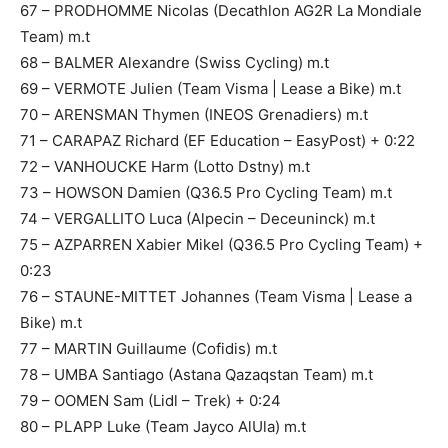
67 – PRODHOMME Nicolas (Decathlon AG2R La Mondiale
Team) m.t
68 – BALMER Alexandre (Swiss Cycling) m.t
69 – VERMOTE Julien (Team Visma | Lease a Bike) m.t
70 – ARENSMAN Thymen (INEOS Grenadiers) m.t
71 – CARAPAZ Richard (EF Education – EasyPost) + 0:22
72 – VANHOUCKE Harm (Lotto Dstny) m.t
73 – HOWSON Damien (Q36.5 Pro Cycling Team) m.t
74 – VERGALLITO Luca (Alpecin – Deceuninck) m.t
75 – AZPARREN Xabier Mikel (Q36.5 Pro Cycling Team) +
0:23
76 – STAUNE-MITTET Johannes (Team Visma | Lease a
Bike) m.t
77 – MARTIN Guillaume (Cofidis) m.t
78 – UMBA Santiago (Astana Qazaqstan Team) m.t
79 – OOMEN Sam (Lidl – Trek) + 0:24
80 – PLAPP Luke (Team Jayco AlUla) m.t