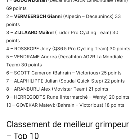
1 –
GODON Dorian
(Decathlon AG2R La Mondiale Team)
69 points
2 –
VERMEERSCH Gianni
(Alpecin – Deceuninck) 33
points
3 –
ZIJLAARD Maikel
(Tudor Pro Cycling Team) 30
points
4 – ROSSKOPF Joey (Q36.5 Pro Cycling Team) 30 points
5 – VENDRAME Andrea (Decathlon AG2R La Mondiale
Team) 30 points
6 – SCOTT Cameron (Bahrain – Victorious) 25 points
7 – ALAPHILIPPE Julian (Soudal Quick-Step) 22 points
8 – ARANBURU Alex (Movistar Team) 21 points
9 – HERREGODTS Rune (Intermarché – Wanty) 20 points
10 – GOVEKAR Matevž (Bahrain – Victorious) 18 points
Classement de meilleur grimpeur
– Top 10