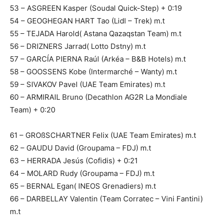
53 – ASGREEN Kasper (Soudal Quick-Step) + 0:19
54 – GEOGHEGAN HART Tao (Lidl – Trek) m.t
55 – TEJADA Harold( Astana Qazaqstan Team) m.t
56 – DRIZNERS Jarrad( Lotto Dstny) m.t
57 – GARCÍA PIERNA Raúl (Arkéa – B&B Hotels) m.t
58 – GOOSSENS Kobe (Intermarché – Wanty) m.t
59 – SIVAKOV Pavel (UAE Team Emirates) m.t
60 – ARMIRAIL Bruno (Decathlon AG2R La Mondiale
Team) + 0:20
61 – GROßSCHARTNER Felix (UAE Team Emirates) m.t
62 – GAUDU David (Groupama – FDJ) m.t
63 – HERRADA Jesús (Cofidis) + 0:21
64 – MOLARD Rudy (Groupama – FDJ) m.t
65 – BERNAL Egan( INEOS Grenadiers) m.t
66 – DARBELLAY Valentin (Team Corratec – Vini Fantini)
m.t