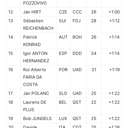
POZZOVIVO
12
Jan HIRT
CZE
CCC
26
+1:00
13
Sébastien
SUI
FDJ
28
+1:12
REICHENBACH
14
Patrick
AUT
BOH
26
+1:14
KONRAD
15
Igor ANTON
ESP
DDD
34
+1:14
HERNANDEZ
16
Rui Alberto
POR
UAD
31
+1:19
FARIA DA
COSTA
17
Jan POLANC
SLO
UAD
25
+1:22
18
Laurens DE
BEL
QST
22
+1:22
PLUS
19
Bob JUNGELS
LUX
QST
25
+1:22
20
Davide
ITA
CDT
25
+1:26