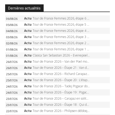
Dernières actualités
Actu
Tour de France Femmes 2026, étape 6 – Kim Le Court-Pienaar gagne à Tournon, Reusser en jaune
06/08/26
Actu
Tour de France Femmes 2026, étape 5 – Demi Vollering gagne à Belleville, Reusser en jaune, Ferrand-Prévot coule
05/08/26
Actu
Tour de France Femmes 2026, étape 4 – Marlen Reusser écrase le chrono, Ferrand-Prévot en crise
04/08/26
Actu
Tour de France Femmes 2026, étape 3 – Sigrid Haugset en solitaire, 88 km d’échappée, maillot jaune
03/08/26
Actu
Tour de France Femmes 2026, étape 2 – Lorena Wiebes doublé à Genève, Markus héroïque, 7e record
02/08/26
Actu
Tour de France Femmes 2026, étape 1 – Lorena Wiebes intouchable à Lausanne, premier maillot jaune
01/08/26
Actu
Clasica San Sebastian 2026 – Evenepoel recordman, 4e victoire, Carapaz battu au sprint
01/08/26
Actu
Tour de France 2026 – Van der Poel monumental à Paris, Pogacar égale le record des cinq sacres
26/07/26
Actu
Tour de France 2026 – Étape 21 : Van der Poel, Pogacar, qui succédera à Wout van Aert sur les Champs-Elysées ?
26/07/26
Actu
Tour de France 2026 – Richard Carapaz roi des Alpes, doublé et maillot à pois, Seixas perd le podium
25/07/26
Actu
Tour de France 2026 – Étape 20 : L’étape reine, Galibier, Sarenne, Alpe d’Huez, qui succédera à Pogacar ?
25/07/26
Actu
Tour de France 2026 – Tadej Pogacar dompte l’Alpe d’Huez, 5e victoire, record de Pantani pulvérisé
24/07/26
Actu
Tour de France 2026 – Étape 19 : Pogacar peut-il enfin dompter l’Alpe d’Huez ?
24/07/26
Actu
Tour de France 2026 – Carapaz en solitaire à Orcières-Merlette, Paret-Peintre à un point du maillot à pois
23/07/26
Actu
Tour de France 2026 – Étape 18 : Qui domptera Orcières-Merlette, première marche vers l’Alpe d’Huez ?
23/07/26
Actu
Tour de France 2026 – Philipsen débloque son compteur à Voiron, Pedersen en danger pour le maillot vert
22/07/26