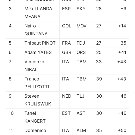
3
Mikel LANDA
ESP
SKY
28
+9
MEANA
4
Nairo
COL
MOV
27
+14
QUINTANA
5
Thibaut PINOT
FRA
FDJ
27
+35
6
Adam YATES
GBR
ORS
25
+41
7
Vincenzo
ITA
TBM
33
+43
NIBALI
8
Franco
ITA
TBM
39
+43
PELLIZOTTI
9
Steven
NED
TLJ
30
+46
KRUIJSWIJK
10
Tanel
EST
AST
30
+46
KANGERT
11
Domenico
ITA
ALM
35
+50