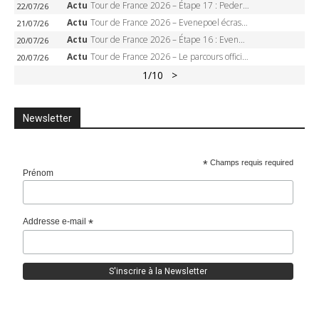
Actu
Tour de France 2026 – Étape 17 : Pedersen peut-il verrouiller le maillot vert à Voiron ?
22/07/26
Actu
Tour de France 2026 – Evenepoel écrase le chrono d’Évian, Seixas 4e, Lipowitz abandonne
21/07/26
Actu
Tour de France 2026 – Étape 16 : Evenepoel, Pogacar, Ganna… qui domptera le chrono d’Évian pour redessiner le podium ?
20/07/26
Actu
Tour de France 2026 – Le parcours officiel complet : 21 étapes, profils, carte et dates
20/07/26
1
/10
>
Newsletter
*
Champs requis required
Prénom
Addresse e-mail
*