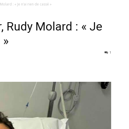
lard : « Je n’ai rien de cassé »
 Rudy Molard : « Je
 »
1