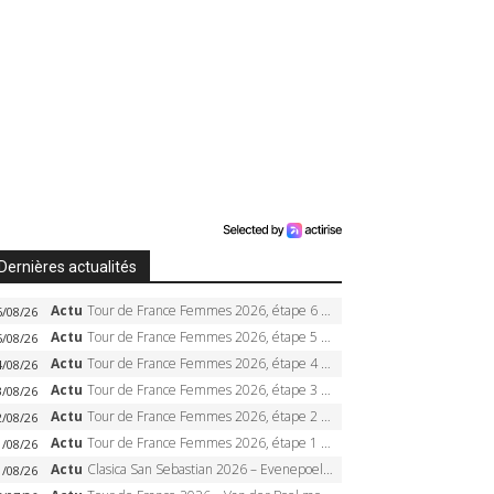
Dernières actualités
Actu
Tour de France Femmes 2026, étape 6 – Kim Le Court-Pienaar gagne à Tournon, Reusser en jaune
6/08/26
Actu
Tour de France Femmes 2026, étape 5 – Demi Vollering gagne à Belleville, Reusser en jaune, Ferrand-Prévot coule
5/08/26
Actu
Tour de France Femmes 2026, étape 4 – Marlen Reusser écrase le chrono, Ferrand-Prévot en crise
4/08/26
Actu
Tour de France Femmes 2026, étape 3 – Sigrid Haugset en solitaire, 88 km d’échappée, maillot jaune
3/08/26
Actu
Tour de France Femmes 2026, étape 2 – Lorena Wiebes doublé à Genève, Markus héroïque, 7e record
2/08/26
Actu
Tour de France Femmes 2026, étape 1 – Lorena Wiebes intouchable à Lausanne, premier maillot jaune
1/08/26
Actu
Clasica San Sebastian 2026 – Evenepoel recordman, 4e victoire, Carapaz battu au sprint
1/08/26