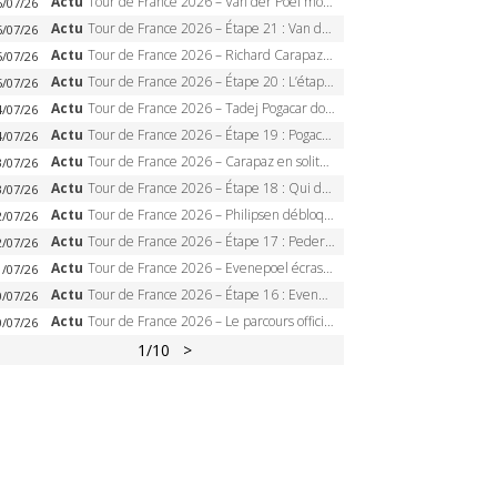
Actu
Tour de France 2026 – Van der Poel monumental à Paris, Pogacar égale le record des cinq sacres
6/07/26
Actu
Tour de France 2026 – Étape 21 : Van der Poel, Pogacar, qui succédera à Wout van Aert sur les Champs-Elysées ?
6/07/26
Actu
Tour de France 2026 – Richard Carapaz roi des Alpes, doublé et maillot à pois, Seixas perd le podium
5/07/26
Actu
Tour de France 2026 – Étape 20 : L’étape reine, Galibier, Sarenne, Alpe d’Huez, qui succédera à Pogacar ?
5/07/26
Actu
Tour de France 2026 – Tadej Pogacar dompte l’Alpe d’Huez, 5e victoire, record de Pantani pulvérisé
4/07/26
Actu
Tour de France 2026 – Étape 19 : Pogacar peut-il enfin dompter l’Alpe d’Huez ?
4/07/26
Actu
Tour de France 2026 – Carapaz en solitaire à Orcières-Merlette, Paret-Peintre à un point du maillot à pois
3/07/26
Actu
Tour de France 2026 – Étape 18 : Qui domptera Orcières-Merlette, première marche vers l’Alpe d’Huez ?
3/07/26
Actu
Tour de France 2026 – Philipsen débloque son compteur à Voiron, Pedersen en danger pour le maillot vert
2/07/26
Actu
Tour de France 2026 – Étape 17 : Pedersen peut-il verrouiller le maillot vert à Voiron ?
2/07/26
Actu
Tour de France 2026 – Evenepoel écrase le chrono d’Évian, Seixas 4e, Lipowitz abandonne
1/07/26
Actu
Tour de France 2026 – Étape 16 : Evenepoel, Pogacar, Ganna… qui domptera le chrono d’Évian pour redessiner le podium ?
0/07/26
Actu
Tour de France 2026 – Le parcours officiel complet : 21 étapes, profils, carte et dates
0/07/26
1
/10
>