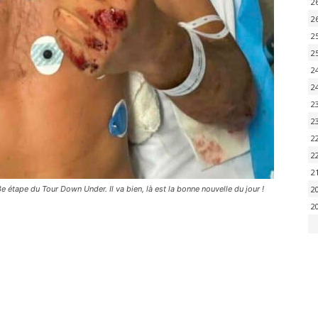
2
2
2
2
2
2
2
2
2
2
2
e étape du Tour Down Under. Il va bien, là est la bonne nouvelle du jour !
2
2