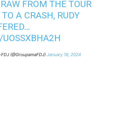
DRAW FROM THE TOUR
TO A CRASH, RUDY
FERED…
M/UOSSXBHA2H
a-FDJ (@GroupamaFDJ)
January 18, 2024