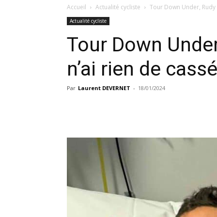
Accueil
Actualité cycliste
Tour Down Under, Rudy Mo
Actualité cycliste
Tour Down Under,
n’ai rien de cassé
Par
Laurent DEVERNET
-
18/01/2024