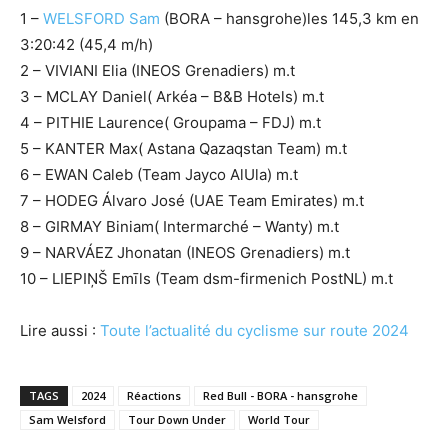
1 –
WELSFORD Sam
(BORA – hansgrohe)les 145,3 km en
3:20:42 (45,4 m/h)
2 – VIVIANI Elia (INEOS Grenadiers) m.t
3 – MCLAY Daniel( Arkéa – B&B Hotels) m.t
4 – PITHIE Laurence( Groupama – FDJ) m.t
5 – KANTER Max( Astana Qazaqstan Team) m.t
6 – EWAN Caleb (Team Jayco AlUla) m.t
7 – HODEG Álvaro José (UAE Team Emirates) m.t
8 – GIRMAY Biniam( Intermarché – Wanty) m.t
9 – NARVÁEZ Jhonatan (INEOS Grenadiers) m.t
10 – LIEPIŅŠ Emīls (Team dsm-firmenich PostNL) m.t
Lire aussi :
Toute l’actualité du cyclisme sur route 2024
TAGS
2024
Réactions
Red Bull - BORA - hansgrohe
Sam Welsford
Tour Down Under
World Tour