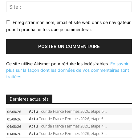
Enregistrer mon nom, email et site web dans ce navigateur
pour la prochaine fois que je commenterai.
Ce site utilise Akismet pour réduire les indésirables.
En savoir
plus sur la façon dont les données de vos commentaires sont
traitées
.
Dernières actualités
Actu
Tour de France Femmes 2026, étape 6 – Kim Le Court-Pienaar gagne à Tournon, Reusser en jaune
06/08/26
Actu
Tour de France Femmes 2026, étape 5 – Demi Vollering gagne à Belleville, Reusser en jaune, Ferrand-Prévot coule
05/08/26
Actu
Tour de France Femmes 2026, étape 4 – Marlen Reusser écrase le chrono, Ferrand-Prévot en crise
04/08/26
Actu
Tour de France Femmes 2026, étape 3 – Sigrid Haugset en solitaire, 88 km d’échappée, maillot jaune
03/08/26