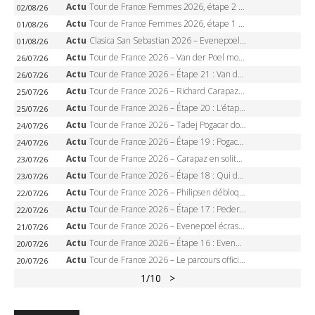
Actu
Tour de France Femmes 2026, étape 2 – Lorena Wiebes doublé à Genève, Markus héroïque, 7e record
02/08/26
Actu
Tour de France Femmes 2026, étape 1 – Lorena Wiebes intouchable à Lausanne, premier maillot jaune
01/08/26
Actu
Clasica San Sebastian 2026 – Evenepoel recordman, 4e victoire, Carapaz battu au sprint
01/08/26
Actu
Tour de France 2026 – Van der Poel monumental à Paris, Pogacar égale le record des cinq sacres
26/07/26
Actu
Tour de France 2026 – Étape 21 : Van der Poel, Pogacar, qui succédera à Wout van Aert sur les Champs-Elysées ?
26/07/26
Actu
Tour de France 2026 – Richard Carapaz roi des Alpes, doublé et maillot à pois, Seixas perd le podium
25/07/26
Actu
Tour de France 2026 – Étape 20 : L’étape reine, Galibier, Sarenne, Alpe d’Huez, qui succédera à Pogacar ?
25/07/26
Actu
Tour de France 2026 – Tadej Pogacar dompte l’Alpe d’Huez, 5e victoire, record de Pantani pulvérisé
24/07/26
Actu
Tour de France 2026 – Étape 19 : Pogacar peut-il enfin dompter l’Alpe d’Huez ?
24/07/26
Actu
Tour de France 2026 – Carapaz en solitaire à Orcières-Merlette, Paret-Peintre à un point du maillot à pois
23/07/26
Actu
Tour de France 2026 – Étape 18 : Qui domptera Orcières-Merlette, première marche vers l’Alpe d’Huez ?
23/07/26
Actu
Tour de France 2026 – Philipsen débloque son compteur à Voiron, Pedersen en danger pour le maillot vert
22/07/26
Actu
Tour de France 2026 – Étape 17 : Pedersen peut-il verrouiller le maillot vert à Voiron ?
22/07/26
Actu
Tour de France 2026 – Evenepoel écrase le chrono d’Évian, Seixas 4e, Lipowitz abandonne
21/07/26
Actu
Tour de France 2026 – Étape 16 : Evenepoel, Pogacar, Ganna… qui domptera le chrono d’Évian pour redessiner le podium ?
20/07/26
Actu
Tour de France 2026 – Le parcours officiel complet : 21 étapes, profils, carte et dates
20/07/26
1
/10
>