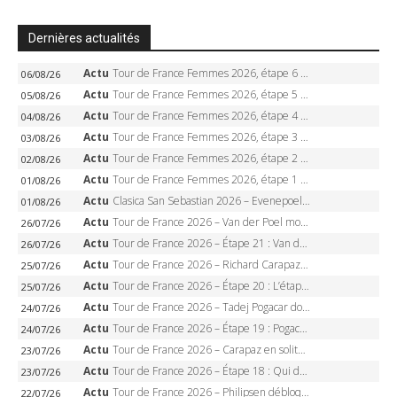
Dernières actualités
Actu
Tour de France Femmes 2026, étape 6 – Kim Le Court-Pienaar gagne à Tournon, Reusser en jaune
06/08/26
Actu
Tour de France Femmes 2026, étape 5 – Demi Vollering gagne à Belleville, Reusser en jaune, Ferrand-Prévot coule
05/08/26
Actu
Tour de France Femmes 2026, étape 4 – Marlen Reusser écrase le chrono, Ferrand-Prévot en crise
04/08/26
Actu
Tour de France Femmes 2026, étape 3 – Sigrid Haugset en solitaire, 88 km d’échappée, maillot jaune
03/08/26
Actu
Tour de France Femmes 2026, étape 2 – Lorena Wiebes doublé à Genève, Markus héroïque, 7e record
02/08/26
Actu
Tour de France Femmes 2026, étape 1 – Lorena Wiebes intouchable à Lausanne, premier maillot jaune
01/08/26
Actu
Clasica San Sebastian 2026 – Evenepoel recordman, 4e victoire, Carapaz battu au sprint
01/08/26
Actu
Tour de France 2026 – Van der Poel monumental à Paris, Pogacar égale le record des cinq sacres
26/07/26
Actu
Tour de France 2026 – Étape 21 : Van der Poel, Pogacar, qui succédera à Wout van Aert sur les Champs-Elysées ?
26/07/26
Actu
Tour de France 2026 – Richard Carapaz roi des Alpes, doublé et maillot à pois, Seixas perd le podium
25/07/26
Actu
Tour de France 2026 – Étape 20 : L’étape reine, Galibier, Sarenne, Alpe d’Huez, qui succédera à Pogacar ?
25/07/26
Actu
Tour de France 2026 – Tadej Pogacar dompte l’Alpe d’Huez, 5e victoire, record de Pantani pulvérisé
24/07/26
Actu
Tour de France 2026 – Étape 19 : Pogacar peut-il enfin dompter l’Alpe d’Huez ?
24/07/26
Actu
Tour de France 2026 – Carapaz en solitaire à Orcières-Merlette, Paret-Peintre à un point du maillot à pois
23/07/26
Actu
Tour de France 2026 – Étape 18 : Qui domptera Orcières-Merlette, première marche vers l’Alpe d’Huez ?
23/07/26
Actu
Tour de France 2026 – Philipsen débloque son compteur à Voiron, Pedersen en danger pour le maillot vert
22/07/26