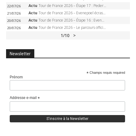
Actu
Tour de France 2026 – Étape 17 : Pedersen peut-il verrouiller le maillot vert à Voiron ?
22/07/26
Actu
Tour de France 2026 – Evenepoel écrase le chrono d’Évian, Seixas 4e, Lipowitz abandonne
21/07/26
Actu
Tour de France 2026 – Étape 16 : Evenepoel, Pogacar, Ganna… qui domptera le chrono d’Évian pour redessiner le podium ?
20/07/26
Actu
Tour de France 2026 – Le parcours officiel complet : 21 étapes, profils, carte et dates
20/07/26
1
/10
>
Newsletter
*
Champs requis required
Prénom
Addresse e-mail
*