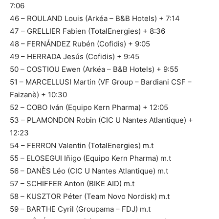
7:06
46 – ROULAND Louis (Arkéa – B&B Hotels) + 7:14
47 – GRELLIER Fabien (TotalEnergies) + 8:36
48 – FERNÁNDEZ Rubén (Cofidis) + 9:05
49 – HERRADA Jesús (Cofidis) + 9:45
50 – COSTIOU Ewen (Arkéa – B&B Hotels) + 9:55
51 – MARCELLUSI Martin (VF Group – Bardiani CSF –
Faizanè) + 10:30
52 – COBO Iván (Equipo Kern Pharma) + 12:05
53 – PLAMONDON Robin (CIC U Nantes Atlantique) +
12:23
54 – FERRON Valentin (TotalEnergies) m.t
55 – ELOSEGUI Iñigo (Equipo Kern Pharma) m.t
56 – DANÈS Léo (CIC U Nantes Atlantique) m.t
57 – SCHIFFER Anton (BIKE AID) m.t
58 – KUSZTOR Péter (Team Novo Nordisk) m.t
59 – BARTHE Cyril (Groupama – FDJ) m.t