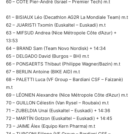
60 – CÔTÉ Pier-André (Israel – Premier Tech) m.t
61 – BISIAUX Léo (Decathlon AG2R La Mondiale Team) m.t
62 – JUARISTI Txomin (Euskaltel – Euskadi) m.t
63 – MIFSUD Andrea (Nice Métropole Côte d’Azur) +
13:53
64 – BRAND Sam (Team Novo Nordisk) + 14:34
65 – DELGADO David (Burgos – BH) m.t
66 – PONSAERTS Thibaut (Philippe Wagner/Bazin) m.t
67 – BERLIN Antoine (BIKE AID) m.t
68 – PALETTI Luca (VF Group – Bardiani CSF – Faizanè)
m.t
69 – LÉONIEN Alexandre (Nice Métropole Côte d’Azur) m.t
70 – GUILLON Célestin (Van Rysel – Roubaix) m.t
71 – ZUBELDIA Unai (Euskaltel – Euskadi) + 14:36
72 – MARTÍN Gotzon (Euskaltel – Euskadi) + 14:45
73 – JAIME Álex (Equipo Kern Pharma) m.t
74 – TURCONI Filippo (VF Group – Bardiani CSF –