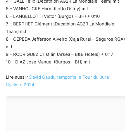
4 – GALL Felix (Decathlon AG2R La Mondiale Team) m.t
5 – VANHOUCKE Harm (Lotto Dstny) m.t
6 – LANGELLOTTI Victor (Burgos – BH) + 0:10
7 – BERTHET Clément (Decathlon AG2R La Mondiale
Team) m.t
8 – CEPEDA Jefferson Alveiro (Caja Rural – Seguros RGA)
m.t
9 – RODRÍGUEZ Cristián (Arkéa – B&B Hotels) + 0:17
10 – DIAZ José Manuel (Burgos – BH) m.t
Lire aussi :
David Gaudu remporte le Tour du Jura
Cycliste 2024