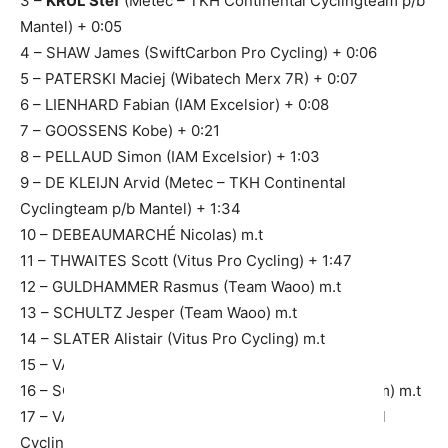
3 –
KRUL Stef
(Metec – TKH Continental Cyclingteam p/b
Mantel) + 0:05
4 – SHAW James (SwiftCarbon Pro Cycling) + 0:06
5 – PATERSKI Maciej (Wibatech Merx 7R) + 0:07
6 – LIENHARD Fabian (IAM Excelsior) + 0:08
7 – GOOSSENS Kobe) + 0:21
8 – PELLAUD Simon (IAM Excelsior) + 1:03
9 – DE KLEIJN Arvid (Metec – TKH Continental
Cyclingteam p/b Mantel) + 1:34
10 – DEBEAUMARCHÉ Nicolas) m.t
11 – THWAITES Scott (Vitus Pro Cycling) + 1:47
12 – GULDHAMMER Rasmus (Team Waoo) m.t
13 – SCHULTZ Jesper (Team Waoo) m.t
14 – SLATER Alistair (Vitus Pro Cycling) m.t
15 – VANDENABEELE Henri) m.t
16 – SCHLEGEL Michal (Elkov – Author Cycling Team) m.t
17 – VAN DEN DOOL Jens (Metec – TKH Continental
Cyclingteam p/b Mantel) + 1:52