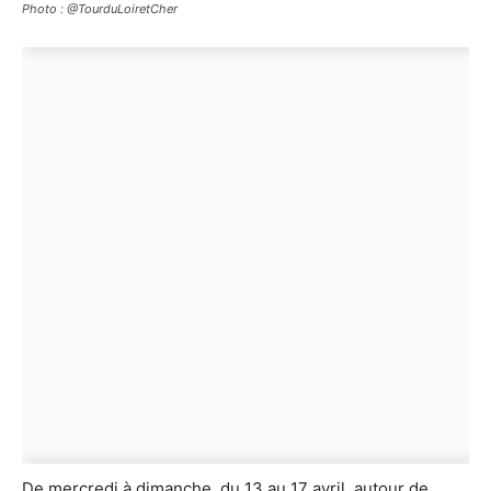
Photo : @TourduLoiretCher
De mercredi à dimanche, du 13 au 17 avril, autour de