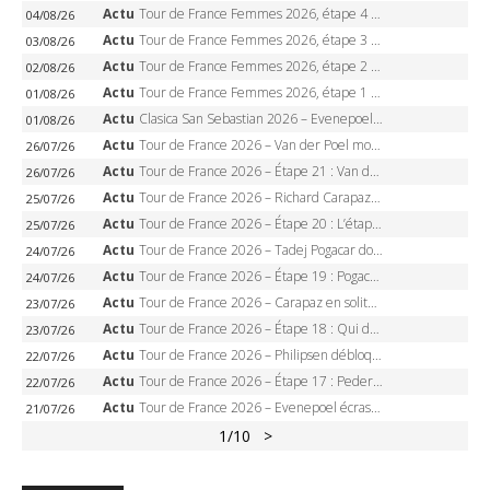
Actu
Tour de France Femmes 2026, étape 4 – Marlen Reusser écrase le chrono, Ferrand-Prévot en crise
04/08/26
Actu
Tour de France Femmes 2026, étape 3 – Sigrid Haugset en solitaire, 88 km d’échappée, maillot jaune
03/08/26
Actu
Tour de France Femmes 2026, étape 2 – Lorena Wiebes doublé à Genève, Markus héroïque, 7e record
02/08/26
Actu
Tour de France Femmes 2026, étape 1 – Lorena Wiebes intouchable à Lausanne, premier maillot jaune
01/08/26
Actu
Clasica San Sebastian 2026 – Evenepoel recordman, 4e victoire, Carapaz battu au sprint
01/08/26
Actu
Tour de France 2026 – Van der Poel monumental à Paris, Pogacar égale le record des cinq sacres
26/07/26
Actu
Tour de France 2026 – Étape 21 : Van der Poel, Pogacar, qui succédera à Wout van Aert sur les Champs-Elysées ?
26/07/26
Actu
Tour de France 2026 – Richard Carapaz roi des Alpes, doublé et maillot à pois, Seixas perd le podium
25/07/26
Actu
Tour de France 2026 – Étape 20 : L’étape reine, Galibier, Sarenne, Alpe d’Huez, qui succédera à Pogacar ?
25/07/26
Actu
Tour de France 2026 – Tadej Pogacar dompte l’Alpe d’Huez, 5e victoire, record de Pantani pulvérisé
24/07/26
Actu
Tour de France 2026 – Étape 19 : Pogacar peut-il enfin dompter l’Alpe d’Huez ?
24/07/26
Actu
Tour de France 2026 – Carapaz en solitaire à Orcières-Merlette, Paret-Peintre à un point du maillot à pois
23/07/26
Actu
Tour de France 2026 – Étape 18 : Qui domptera Orcières-Merlette, première marche vers l’Alpe d’Huez ?
23/07/26
Actu
Tour de France 2026 – Philipsen débloque son compteur à Voiron, Pedersen en danger pour le maillot vert
22/07/26
Actu
Tour de France 2026 – Étape 17 : Pedersen peut-il verrouiller le maillot vert à Voiron ?
22/07/26
Actu
Tour de France 2026 – Evenepoel écrase le chrono d’Évian, Seixas 4e, Lipowitz abandonne
21/07/26
1
/10
>