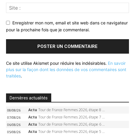
Enregistrer mon nom, email et site web dans ce navigateur
pour la prochaine fois que je commenterai.
Ce site utilise Akismet pour réduire les indésirables.
En savoir
plus sur la façon dont les données de vos commentaires sont
traitées
.
Dernières actualités
Actu
Tour de France Femmes 2026, étape 8 – Demi Vollering gagne à Nice, reprend le jaune, Niewiadoma à 8 secondes
08/08/26
Actu
Tour de France Femmes 2026, étape 7 – Kasia Niewiadoma gagne le Ventoux, maillot jaune, Reusser et Vollering piégées
07/08/26
Actu
Tour de France Femmes 2026, étape 6 – Kim Le Court-Pienaar gagne à Tournon, Reusser en jaune
06/08/26
Actu
Tour de France Femmes 2026, étape 5 – Demi Vollering gagne à Belleville, Reusser en jaune, Ferrand-Prévot coule
05/08/26