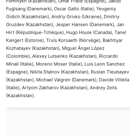
Fominykh (Kazakhstan), Omar Fraile (Espagne), Jakob
Fuglsang (Danemark), Oscar Gatto (Italie), Yevgeniy
Gidich (Kazakhstan), Andriy Grivko (Ukraine), Dmitriy
Gruzdev (Kazakhstan), Jesper Hansen (Danemark), Jan
Hirt (République-Tchèque), Hugo Houle (Canada), Tanel
Kangert (Estonie), Truls Korsaeth (Norvège), Bakhtiyar
Kozhatayev (Kazakhstan), Miguel Ángel López
(Colombie), Alexey Lutsenko (Kazakhstan), Riccardo
Minali (Italie), Moreno Moser (Italie), Luis Leon Sanchez
(Espagne), Nikita Stalnov (Kazakhstan), Ruslan Tleubayev
(Kazakhstan), Michael Valgren (Danemark), Davide Villella
(Italie), Artyom Zakharov (Kazakhstan), Andrey Zeits
(Kazakhstan).