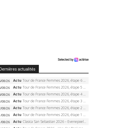
Dernières actualités
Actu
Tour de France Femmes 2026, étape 6 – Kim Le Court-Pienaar gagne à Tournon, Reusser en jaune
6/08/26
Actu
Tour de France Femmes 2026, étape 5 – Demi Vollering gagne à Belleville, Reusser en jaune, Ferrand-Prévot coule
5/08/26
Actu
Tour de France Femmes 2026, étape 4 – Marlen Reusser écrase le chrono, Ferrand-Prévot en crise
4/08/26
Actu
Tour de France Femmes 2026, étape 3 – Sigrid Haugset en solitaire, 88 km d’échappée, maillot jaune
3/08/26
Actu
Tour de France Femmes 2026, étape 2 – Lorena Wiebes doublé à Genève, Markus héroïque, 7e record
2/08/26
Actu
Tour de France Femmes 2026, étape 1 – Lorena Wiebes intouchable à Lausanne, premier maillot jaune
1/08/26
Actu
Clasica San Sebastian 2026 – Evenepoel recordman, 4e victoire, Carapaz battu au sprint
1/08/26