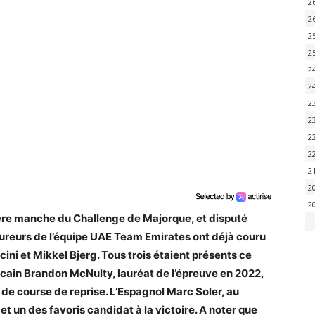
2
2
2
2
2
2
2
2
2
2
2
2
2
ière manche du Challenge de Majorque, et disputé
coureurs de l’équipe UAE Team Emirates ont déjà couru
cini et Mikkel Bjerg. Tous trois étaient présents ce
cain Brandon McNulty, lauréat de l’épreuve en 2022,
 de course de reprise. L’Espagnol Marc Soler, au
et un des favoris candidat à la victoire. A noter que