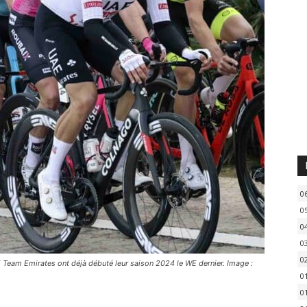
0
0
0
0
0
AE Team Emirates ont déjà débuté leur saison 2024 le WE dernier. Image :
0
0