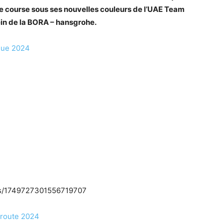
ère course sous ses nouvelles couleurs de l’UAE Team
ein de la BORA – hansgrohe.
que 2024
tus/1749727301556719707
r route 2024