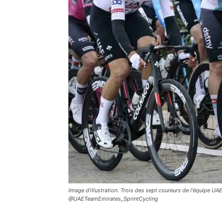
Image d'illustration. Trois des sept coureurs de l'équipe U
@UAETeamEmirates_SprintCycling