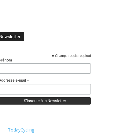
Newsletter
*
Champs requis required
Prénom
Addresse e-mail
*
TodayCycling