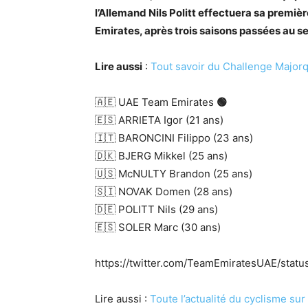
l’Allemand Nils Politt effectuera sa premi
Emirates, après trois saisons passées au s
Lire aussi
:
Tout savoir du Challenge Major
🇦🇪 UAE Team Emirates
🟢
🇪🇸 ARRIETA Igor (21 ans)
🇮🇹 BARONCINI Filippo (23 ans)
🇩🇰 BJERG Mikkel (25 ans)
🇺🇸 McNULTY Brandon (25 ans)
🇸🇮 NOVAK Domen (28 ans)
🇩🇪 POLITT Nils (29 ans)
🇪🇸 SOLER Marc (30 ans)
https://twitter.com/TeamEmiratesUAE/sta
Lire aussi :
Toute l’actualité du cyclisme su