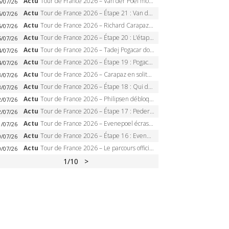
Actu
Tour de France 2026 – Van der Poel monumental à Paris, Pogacar égale le record des cinq sacres
6/07/26
Actu
Tour de France 2026 – Étape 21 : Van der Poel, Pogacar, qui succédera à Wout van Aert sur les Champs-Elysées ?
6/07/26
Actu
Tour de France 2026 – Richard Carapaz roi des Alpes, doublé et maillot à pois, Seixas perd le podium
5/07/26
Actu
Tour de France 2026 – Étape 20 : L’étape reine, Galibier, Sarenne, Alpe d’Huez, qui succédera à Pogacar ?
5/07/26
Actu
Tour de France 2026 – Tadej Pogacar dompte l’Alpe d’Huez, 5e victoire, record de Pantani pulvérisé
4/07/26
Actu
Tour de France 2026 – Étape 19 : Pogacar peut-il enfin dompter l’Alpe d’Huez ?
4/07/26
Actu
Tour de France 2026 – Carapaz en solitaire à Orcières-Merlette, Paret-Peintre à un point du maillot à pois
3/07/26
Actu
Tour de France 2026 – Étape 18 : Qui domptera Orcières-Merlette, première marche vers l’Alpe d’Huez ?
3/07/26
Actu
Tour de France 2026 – Philipsen débloque son compteur à Voiron, Pedersen en danger pour le maillot vert
2/07/26
Actu
Tour de France 2026 – Étape 17 : Pedersen peut-il verrouiller le maillot vert à Voiron ?
2/07/26
Actu
Tour de France 2026 – Evenepoel écrase le chrono d’Évian, Seixas 4e, Lipowitz abandonne
1/07/26
Actu
Tour de France 2026 – Étape 16 : Evenepoel, Pogacar, Ganna… qui domptera le chrono d’Évian pour redessiner le podium ?
0/07/26
Actu
Tour de France 2026 – Le parcours officiel complet : 21 étapes, profils, carte et dates
0/07/26
1
/10
>