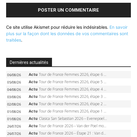
Ce site utilise Akismet pour réduire les indésirables.
En savoir
plus sur la façon dont les données de vos commentaires sont
traitées
.
Dernières actualités
Actu
Tour de France Femmes 2026, étape 6 – Kim Le Court-Pienaar gagne à Tournon, Reusser en jaune
06/08/26
Actu
Tour de France Femmes 2026, étape 5 – Demi Vollering gagne à Belleville, Reusser en jaune, Ferrand-Prévot coule
05/08/26
Actu
Tour de France Femmes 2026, étape 4 – Marlen Reusser écrase le chrono, Ferrand-Prévot en crise
04/08/26
Actu
Tour de France Femmes 2026, étape 3 – Sigrid Haugset en solitaire, 88 km d’échappée, maillot jaune
03/08/26
Actu
Tour de France Femmes 2026, étape 2 – Lorena Wiebes doublé à Genève, Markus héroïque, 7e record
02/08/26
Actu
Tour de France Femmes 2026, étape 1 – Lorena Wiebes intouchable à Lausanne, premier maillot jaune
01/08/26
Actu
Clasica San Sebastian 2026 – Evenepoel recordman, 4e victoire, Carapaz battu au sprint
01/08/26
Actu
Tour de France 2026 – Van der Poel monumental à Paris, Pogacar égale le record des cinq sacres
26/07/26
Actu
Tour de France 2026 – Étape 21 : Van der Poel, Pogacar, qui succédera à Wout van Aert sur les Champs-Elysées ?
26/07/26