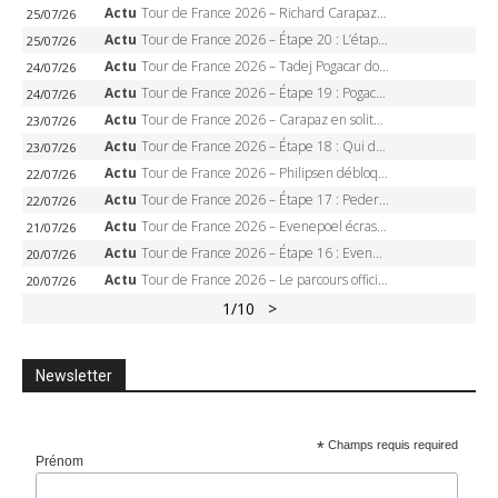
Actu
Tour de France 2026 – Richard Carapaz roi des Alpes, doublé et maillot à pois, Seixas perd le podium
25/07/26
Actu
Tour de France 2026 – Étape 20 : L’étape reine, Galibier, Sarenne, Alpe d’Huez, qui succédera à Pogacar ?
25/07/26
Actu
Tour de France 2026 – Tadej Pogacar dompte l’Alpe d’Huez, 5e victoire, record de Pantani pulvérisé
24/07/26
Actu
Tour de France 2026 – Étape 19 : Pogacar peut-il enfin dompter l’Alpe d’Huez ?
24/07/26
Actu
Tour de France 2026 – Carapaz en solitaire à Orcières-Merlette, Paret-Peintre à un point du maillot à pois
23/07/26
Actu
Tour de France 2026 – Étape 18 : Qui domptera Orcières-Merlette, première marche vers l’Alpe d’Huez ?
23/07/26
Actu
Tour de France 2026 – Philipsen débloque son compteur à Voiron, Pedersen en danger pour le maillot vert
22/07/26
Actu
Tour de France 2026 – Étape 17 : Pedersen peut-il verrouiller le maillot vert à Voiron ?
22/07/26
Actu
Tour de France 2026 – Evenepoel écrase le chrono d’Évian, Seixas 4e, Lipowitz abandonne
21/07/26
Actu
Tour de France 2026 – Étape 16 : Evenepoel, Pogacar, Ganna… qui domptera le chrono d’Évian pour redessiner le podium ?
20/07/26
Actu
Tour de France 2026 – Le parcours officiel complet : 21 étapes, profils, carte et dates
20/07/26
1
/10
>
Newsletter
*
Champs requis required
Prénom