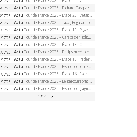
Actu
Tour de France 2026 – Étape 21 : Van der Poel, Pogacar, qui succédera à Wout van Aert sur les Champs-Elysées ?
6/07/26
Actu
Tour de France 2026 – Richard Carapaz roi des Alpes, doublé et maillot à pois, Seixas perd le podium
5/07/26
Actu
Tour de France 2026 – Étape 20 : L’étape reine, Galibier, Sarenne, Alpe d’Huez, qui succédera à Pogacar ?
5/07/26
Actu
Tour de France 2026 – Tadej Pogacar dompte l’Alpe d’Huez, 5e victoire, record de Pantani pulvérisé
4/07/26
Actu
Tour de France 2026 – Étape 19 : Pogacar peut-il enfin dompter l’Alpe d’Huez ?
4/07/26
Actu
Tour de France 2026 – Carapaz en solitaire à Orcières-Merlette, Paret-Peintre à un point du maillot à pois
3/07/26
Actu
Tour de France 2026 – Étape 18 : Qui domptera Orcières-Merlette, première marche vers l’Alpe d’Huez ?
3/07/26
Actu
Tour de France 2026 – Philipsen débloque son compteur à Voiron, Pedersen en danger pour le maillot vert
2/07/26
Actu
Tour de France 2026 – Étape 17 : Pedersen peut-il verrouiller le maillot vert à Voiron ?
2/07/26
Actu
Tour de France 2026 – Evenepoel écrase le chrono d’Évian, Seixas 4e, Lipowitz abandonne
1/07/26
Actu
Tour de France 2026 – Étape 16 : Evenepoel, Pogacar, Ganna… qui domptera le chrono d’Évian pour redessiner le podium ?
0/07/26
Actu
Tour de France 2026 – Le parcours officiel complet : 21 étapes, profils, carte et dates
0/07/26
Actu
Tour de France 2026 – Evenepoel gagne à Solaison, Vingegaard abandonne, Pogacar toujours en jaune
9/07/26
1
/10
>