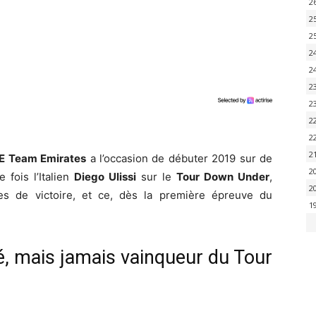
2
2
2
2
2
2
2
2
2
2
E Team Emirates
a l’occasion de débuter 2019 sur de
2
 fois l’Italien
Diego Ulissi
sur le
Tour Down Under
,
2
ces de victoire, et ce, dès la première épreuve du
1
cé, mais jamais vainqueur du Tour