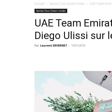
Accueil
Santos Tour Down Under
UAE Team Emirat
Santos Tour Down Under
UAE Team Emirat
Diego Ulissi sur
Par
Laurent DEVERNET
-
13/01/2019