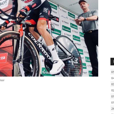
0
0
issi
0
0
0
0
2