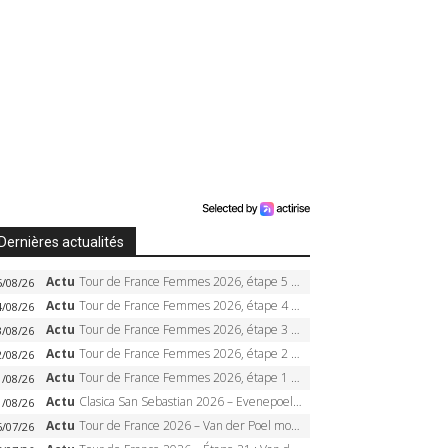
Dernières actualités
Actu
Tour de France Femmes 2026, étape 5 – Demi Vollering gagne à Belleville, Reusser en jaune, Ferrand-Prévot coule
5/08/26
Actu
Tour de France Femmes 2026, étape 4 – Marlen Reusser écrase le chrono, Ferrand-Prévot en crise
4/08/26
Actu
Tour de France Femmes 2026, étape 3 – Sigrid Haugset en solitaire, 88 km d’échappée, maillot jaune
3/08/26
Actu
Tour de France Femmes 2026, étape 2 – Lorena Wiebes doublé à Genève, Markus héroïque, 7e record
2/08/26
Actu
Tour de France Femmes 2026, étape 1 – Lorena Wiebes intouchable à Lausanne, premier maillot jaune
1/08/26
Actu
Clasica San Sebastian 2026 – Evenepoel recordman, 4e victoire, Carapaz battu au sprint
1/08/26
Actu
Tour de France 2026 – Van der Poel monumental à Paris, Pogacar égale le record des cinq sacres
6/07/26