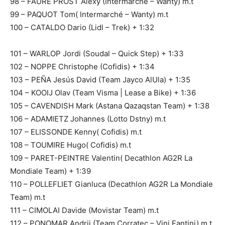
98 – FAURE PROST Alexy (Intermarché – Wanty) m.t
99 – PAQUOT Tom( Intermarché – Wanty) m.t
100 – CATALDO Dario (Lidl – Trek) + 1:32
101 – WARLOP Jordi (Soudal – Quick Step) + 1:33
102 – NOPPE Christophe (Cofidis) + 1:34
103 – PEÑA Jesús David (Team Jayco AlUla) + 1:35
104 – KOOIJ Olav (Team Visma | Lease a Bike) + 1:36
105 – CAVENDISH Mark (Astana Qazaqstan Team) + 1:38
106 – ADAMIETZ Johannes (Lotto Dstny) m.t
107 – ELISSONDE Kenny( Cofidis) m.t
108 – TOUMIRE Hugo( Cofidis) m.t
109 – PARET-PEINTRE Valentin( Decathlon AG2R La
Mondiale Team) + 1:39
110 – POLLEFLIET Gianluca (Decathlon AG2R La Mondiale
Team) m.t
111 – CIMOLAI Davide (Movistar Team) m.t
112 – PONOMAR Andrii (Team Corratec – Vini Fantini) m.t