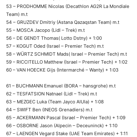
53 – PRODHOMME Nicolas (Decathlon AG2R La Mondiale
Team) m.t
54 – GRUZDEV Dmitriy (Astana Qazaqstan Team) m.t
55 – MOSCA Jacopo (Lidl – Trek) m.t
56 – DE GENDT Thomas( Lotto Dstny) + 1:00
57 – KOGUT Oded (Israel – Premier Tech) m.t
58 – WÜRTZ SCHMIDT Mads( Israel – Premier Tech) m.t
59 – RICCITELLO Matthew (Israel – Premier Tech) + 1:02
60 – VAN HOECKE Gijs (Intermarché – Wanty) + 1:03
61 – BUCHMANN Emanuel (BORA – hansgrohe) m.t
62 – TESFATSION Natnael (Lidl – Trek) m.t
63 – MEZGEC Luka (Team Jayco AlUla) + 1:08
64 – SWIFT Ben (INEOS Grenadiers) m.t
65 – ACKERMANN Pascal (Israel – Premier Tech) + 1:09
66 – OSBORNE Jason (Alpecin – Deceuninck) + 1:10
67 – LAENGEN Vegard Stake (UAE Team Emirates) + 1:11