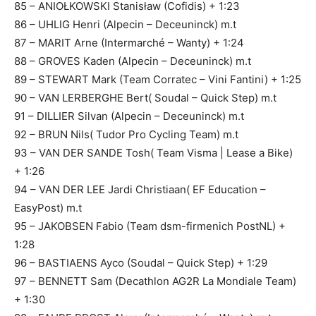
85 – ANIOŁKOWSKI Stanisław (Cofidis) + 1:23
86 – UHLIG Henri (Alpecin – Deceuninck) m.t
87 – MARIT Arne (Intermarché – Wanty) + 1:24
88 – GROVES Kaden (Alpecin – Deceuninck) m.t
89 – STEWART Mark (Team Corratec – Vini Fantini) + 1:25
90 – VAN LERBERGHE Bert( Soudal – Quick Step) m.t
91 – DILLIER Silvan (Alpecin – Deceuninck) m.t
92 – BRUN Nils( Tudor Pro Cycling Team) m.t
93 – VAN DER SANDE Tosh( Team Visma | Lease a Bike)
+ 1:26
94 – VAN DER LEE Jardi Christiaan( EF Education –
EasyPost) m.t
95 – JAKOBSEN Fabio (Team dsm-firmenich PostNL) +
1:28
96 – BASTIAENS Ayco (Soudal – Quick Step) + 1:29
97 – BENNETT Sam (Decathlon AG2R La Mondiale Team)
+ 1:30