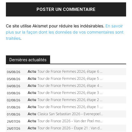
Ce site utilise Akismet pour réduire les indésirables.
En savoir
plus sur la façon dont les données de vos commentaires sont
traitées
.
Dernières actualités
Actu
Tour de France Femmes 2026, étape 6 – Kim Le Court-Pienaar gagne à Tournon, Reusser en jaune
06/08/26
Actu
Tour de France Femmes 2026, étape 5 – Demi Vollering gagne à Belleville, Reusser en jaune, Ferrand-Prévot coule
05/08/26
Actu
Tour de France Femmes 2026, étape 4 – Marlen Reusser écrase le chrono, Ferrand-Prévot en crise
04/08/26
Actu
Tour de France Femmes 2026, étape 3 – Sigrid Haugset en solitaire, 88 km d’échappée, maillot jaune
03/08/26
Actu
Tour de France Femmes 2026, étape 2 – Lorena Wiebes doublé à Genève, Markus héroïque, 7e record
02/08/26
Actu
Tour de France Femmes 2026, étape 1 – Lorena Wiebes intouchable à Lausanne, premier maillot jaune
01/08/26
Actu
Clasica San Sebastian 2026 – Evenepoel recordman, 4e victoire, Carapaz battu au sprint
01/08/26
Actu
Tour de France 2026 – Van der Poel monumental à Paris, Pogacar égale le record des cinq sacres
26/07/26
Actu
Tour de France 2026 – Étape 21 : Van der Poel, Pogacar, qui succédera à Wout van Aert sur les Champs-Elysées ?
26/07/26