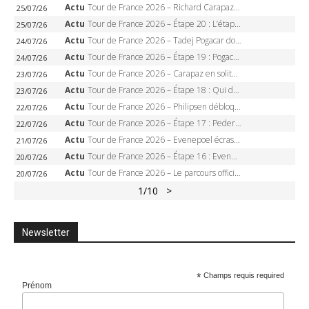
Actu
Tour de France 2026 – Richard Carapaz roi des Alpes, doublé et maillot à pois, Seixas perd le podium
25/07/26
Actu
Tour de France 2026 – Étape 20 : L’étape reine, Galibier, Sarenne, Alpe d’Huez, qui succédera à Pogacar ?
25/07/26
Actu
Tour de France 2026 – Tadej Pogacar dompte l’Alpe d’Huez, 5e victoire, record de Pantani pulvérisé
24/07/26
Actu
Tour de France 2026 – Étape 19 : Pogacar peut-il enfin dompter l’Alpe d’Huez ?
24/07/26
Actu
Tour de France 2026 – Carapaz en solitaire à Orcières-Merlette, Paret-Peintre à un point du maillot à pois
23/07/26
Actu
Tour de France 2026 – Étape 18 : Qui domptera Orcières-Merlette, première marche vers l’Alpe d’Huez ?
23/07/26
Actu
Tour de France 2026 – Philipsen débloque son compteur à Voiron, Pedersen en danger pour le maillot vert
22/07/26
Actu
Tour de France 2026 – Étape 17 : Pedersen peut-il verrouiller le maillot vert à Voiron ?
22/07/26
Actu
Tour de France 2026 – Evenepoel écrase le chrono d’Évian, Seixas 4e, Lipowitz abandonne
21/07/26
Actu
Tour de France 2026 – Étape 16 : Evenepoel, Pogacar, Ganna… qui domptera le chrono d’Évian pour redessiner le podium ?
20/07/26
Actu
Tour de France 2026 – Le parcours officiel complet : 21 étapes, profils, carte et dates
20/07/26
1
/10
>
Newsletter
*
Champs requis required
Prénom