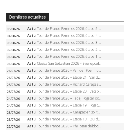
Dernières actualités
Actu
Tour de France Femmes 2026, étape 5 – Demi Vollering gagne à Belleville, Reusser en jaune, Ferrand-Prévot coule
05/08/26
Actu
Tour de France Femmes 2026, étape 4 – Marlen Reusser écrase le chrono, Ferrand-Prévot en crise
04/08/26
Actu
Tour de France Femmes 2026, étape 3 – Sigrid Haugset en solitaire, 88 km d’échappée, maillot jaune
03/08/26
Actu
Tour de France Femmes 2026, étape 2 – Lorena Wiebes doublé à Genève, Markus héroïque, 7e record
02/08/26
Actu
Tour de France Femmes 2026, étape 1 – Lorena Wiebes intouchable à Lausanne, premier maillot jaune
01/08/26
Actu
Clasica San Sebastian 2026 – Evenepoel recordman, 4e victoire, Carapaz battu au sprint
01/08/26
Actu
Tour de France 2026 – Van der Poel monumental à Paris, Pogacar égale le record des cinq sacres
26/07/26
Actu
Tour de France 2026 – Étape 21 : Van der Poel, Pogacar, qui succédera à Wout van Aert sur les Champs-Elysées ?
26/07/26
Actu
Tour de France 2026 – Richard Carapaz roi des Alpes, doublé et maillot à pois, Seixas perd le podium
25/07/26
Actu
Tour de France 2026 – Étape 20 : L’étape reine, Galibier, Sarenne, Alpe d’Huez, qui succédera à Pogacar ?
25/07/26
Actu
Tour de France 2026 – Tadej Pogacar dompte l’Alpe d’Huez, 5e victoire, record de Pantani pulvérisé
24/07/26
Actu
Tour de France 2026 – Étape 19 : Pogacar peut-il enfin dompter l’Alpe d’Huez ?
24/07/26
Actu
Tour de France 2026 – Carapaz en solitaire à Orcières-Merlette, Paret-Peintre à un point du maillot à pois
23/07/26
Actu
Tour de France 2026 – Étape 18 : Qui domptera Orcières-Merlette, première marche vers l’Alpe d’Huez ?
23/07/26
Actu
Tour de France 2026 – Philipsen débloque son compteur à Voiron, Pedersen en danger pour le maillot vert
22/07/26