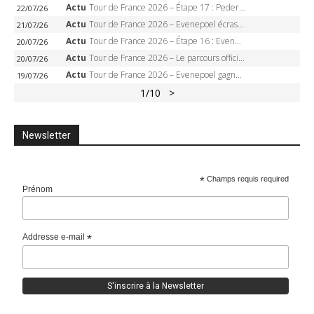
Actu
Tour de France 2026 – Étape 17 : Pedersen peut-il verrouiller le maillot vert à Voiron ?
22/07/26
Actu
Tour de France 2026 – Evenepoel écrase le chrono d’Évian, Seixas 4e, Lipowitz abandonne
21/07/26
Actu
Tour de France 2026 – Étape 16 : Evenepoel, Pogacar, Ganna… qui domptera le chrono d’Évian pour redessiner le podium ?
20/07/26
Actu
Tour de France 2026 – Le parcours officiel complet : 21 étapes, profils, carte et dates
20/07/26
Actu
Tour de France 2026 – Evenepoel gagne à Solaison, Vingegaard abandonne, Pogacar toujours en jaune
19/07/26
1
/10
>
Newsletter
*
Champs requis required
Prénom
Addresse e-mail
*