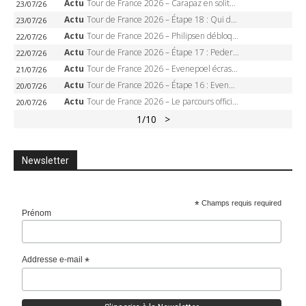
Actu
Tour de France 2026 – Carapaz en solitaire à Orcières-Merlette, Paret-Peintre à un point du maillot à pois
23/07/26
Actu
Tour de France 2026 – Étape 18 : Qui domptera Orcières-Merlette, première marche vers l’Alpe d’Huez ?
23/07/26
Actu
Tour de France 2026 – Philipsen débloque son compteur à Voiron, Pedersen en danger pour le maillot vert
22/07/26
Actu
Tour de France 2026 – Étape 17 : Pedersen peut-il verrouiller le maillot vert à Voiron ?
22/07/26
Actu
Tour de France 2026 – Evenepoel écrase le chrono d’Évian, Seixas 4e, Lipowitz abandonne
21/07/26
Actu
Tour de France 2026 – Étape 16 : Evenepoel, Pogacar, Ganna… qui domptera le chrono d’Évian pour redessiner le podium ?
20/07/26
Actu
Tour de France 2026 – Le parcours officiel complet : 21 étapes, profils, carte et dates
20/07/26
1
/10
>
Newsletter
*
Champs requis required
Prénom
Addresse e-mail
*