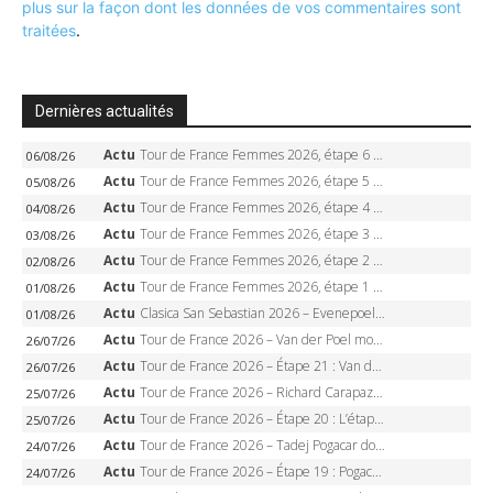
plus sur la façon dont les données de vos commentaires sont
traitées
.
Dernières actualités
Actu
Tour de France Femmes 2026, étape 6 – Kim Le Court-Pienaar gagne à Tournon, Reusser en jaune
06/08/26
Actu
Tour de France Femmes 2026, étape 5 – Demi Vollering gagne à Belleville, Reusser en jaune, Ferrand-Prévot coule
05/08/26
Actu
Tour de France Femmes 2026, étape 4 – Marlen Reusser écrase le chrono, Ferrand-Prévot en crise
04/08/26
Actu
Tour de France Femmes 2026, étape 3 – Sigrid Haugset en solitaire, 88 km d’échappée, maillot jaune
03/08/26
Actu
Tour de France Femmes 2026, étape 2 – Lorena Wiebes doublé à Genève, Markus héroïque, 7e record
02/08/26
Actu
Tour de France Femmes 2026, étape 1 – Lorena Wiebes intouchable à Lausanne, premier maillot jaune
01/08/26
Actu
Clasica San Sebastian 2026 – Evenepoel recordman, 4e victoire, Carapaz battu au sprint
01/08/26
Actu
Tour de France 2026 – Van der Poel monumental à Paris, Pogacar égale le record des cinq sacres
26/07/26
Actu
Tour de France 2026 – Étape 21 : Van der Poel, Pogacar, qui succédera à Wout van Aert sur les Champs-Elysées ?
26/07/26
Actu
Tour de France 2026 – Richard Carapaz roi des Alpes, doublé et maillot à pois, Seixas perd le podium
25/07/26
Actu
Tour de France 2026 – Étape 20 : L’étape reine, Galibier, Sarenne, Alpe d’Huez, qui succédera à Pogacar ?
25/07/26
Actu
Tour de France 2026 – Tadej Pogacar dompte l’Alpe d’Huez, 5e victoire, record de Pantani pulvérisé
24/07/26
Actu
Tour de France 2026 – Étape 19 : Pogacar peut-il enfin dompter l’Alpe d’Huez ?
24/07/26