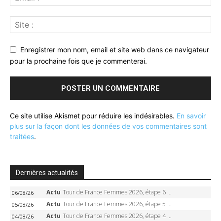
Enregistrer mon nom, email et site web dans ce navigateur
pour la prochaine fois que je commenterai.
Ce site utilise Akismet pour réduire les indésirables.
En savoir
plus sur la façon dont les données de vos commentaires sont
traitées
.
Dernières actualités
Actu
Tour de France Femmes 2026, étape 6 – Kim Le Court-Pienaar gagne à Tournon, Reusser en jaune
06/08/26
Actu
Tour de France Femmes 2026, étape 5 – Demi Vollering gagne à Belleville, Reusser en jaune, Ferrand-Prévot coule
05/08/26
Actu
Tour de France Femmes 2026, étape 4 – Marlen Reusser écrase le chrono, Ferrand-Prévot en crise
04/08/26