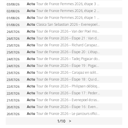
Actu
Tour de France Femmes 2026, étape 3 – Sigrid Haugset en solitaire, 88 km d’échappée, maillot jaune
03/08/26
Actu
Tour de France Femmes 2026, étape 2 – Lorena Wiebes doublé à Genève, Markus héroïque, 7e record
02/08/26
Actu
Tour de France Femmes 2026, étape 1 – Lorena Wiebes intouchable à Lausanne, premier maillot jaune
01/08/26
Actu
Clasica San Sebastian 2026 – Evenepoel recordman, 4e victoire, Carapaz battu au sprint
01/08/26
Actu
Tour de France 2026 – Van der Poel monumental à Paris, Pogacar égale le record des cinq sacres
26/07/26
Actu
Tour de France 2026 – Étape 21 : Van der Poel, Pogacar, qui succédera à Wout van Aert sur les Champs-Elysées ?
26/07/26
Actu
Tour de France 2026 – Richard Carapaz roi des Alpes, doublé et maillot à pois, Seixas perd le podium
25/07/26
Actu
Tour de France 2026 – Étape 20 : L’étape reine, Galibier, Sarenne, Alpe d’Huez, qui succédera à Pogacar ?
25/07/26
Actu
Tour de France 2026 – Tadej Pogacar dompte l’Alpe d’Huez, 5e victoire, record de Pantani pulvérisé
24/07/26
Actu
Tour de France 2026 – Étape 19 : Pogacar peut-il enfin dompter l’Alpe d’Huez ?
24/07/26
Actu
Tour de France 2026 – Carapaz en solitaire à Orcières-Merlette, Paret-Peintre à un point du maillot à pois
23/07/26
Actu
Tour de France 2026 – Étape 18 : Qui domptera Orcières-Merlette, première marche vers l’Alpe d’Huez ?
23/07/26
Actu
Tour de France 2026 – Philipsen débloque son compteur à Voiron, Pedersen en danger pour le maillot vert
22/07/26
Actu
Tour de France 2026 – Étape 17 : Pedersen peut-il verrouiller le maillot vert à Voiron ?
22/07/26
Actu
Tour de France 2026 – Evenepoel écrase le chrono d’Évian, Seixas 4e, Lipowitz abandonne
21/07/26
Actu
Tour de France 2026 – Étape 16 : Evenepoel, Pogacar, Ganna… qui domptera le chrono d’Évian pour redessiner le podium ?
20/07/26
Actu
Tour de France 2026 – Le parcours officiel complet : 21 étapes, profils, carte et dates
20/07/26
1
/10
>