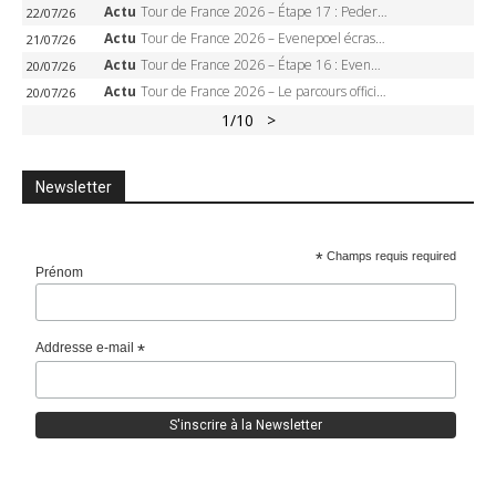
Actu
Tour de France 2026 – Étape 17 : Pedersen peut-il verrouiller le maillot vert à Voiron ?
22/07/26
Actu
Tour de France 2026 – Evenepoel écrase le chrono d’Évian, Seixas 4e, Lipowitz abandonne
21/07/26
Actu
Tour de France 2026 – Étape 16 : Evenepoel, Pogacar, Ganna… qui domptera le chrono d’Évian pour redessiner le podium ?
20/07/26
Actu
Tour de France 2026 – Le parcours officiel complet : 21 étapes, profils, carte et dates
20/07/26
1
/10
>
Newsletter
*
Champs requis required
Prénom
Addresse e-mail
*