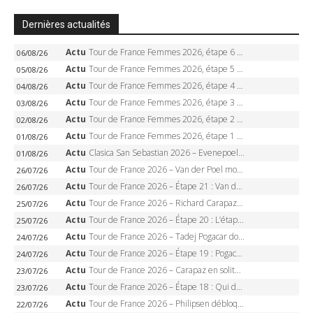
Dernières actualités
Actu
Tour de France Femmes 2026, étape 6 – Kim Le Court-Pienaar gagne à Tournon, Reusser en jaune
06/08/26
Actu
Tour de France Femmes 2026, étape 5 – Demi Vollering gagne à Belleville, Reusser en jaune, Ferrand-Prévot coule
05/08/26
Actu
Tour de France Femmes 2026, étape 4 – Marlen Reusser écrase le chrono, Ferrand-Prévot en crise
04/08/26
Actu
Tour de France Femmes 2026, étape 3 – Sigrid Haugset en solitaire, 88 km d’échappée, maillot jaune
03/08/26
Actu
Tour de France Femmes 2026, étape 2 – Lorena Wiebes doublé à Genève, Markus héroïque, 7e record
02/08/26
Actu
Tour de France Femmes 2026, étape 1 – Lorena Wiebes intouchable à Lausanne, premier maillot jaune
01/08/26
Actu
Clasica San Sebastian 2026 – Evenepoel recordman, 4e victoire, Carapaz battu au sprint
01/08/26
Actu
Tour de France 2026 – Van der Poel monumental à Paris, Pogacar égale le record des cinq sacres
26/07/26
Actu
Tour de France 2026 – Étape 21 : Van der Poel, Pogacar, qui succédera à Wout van Aert sur les Champs-Elysées ?
26/07/26
Actu
Tour de France 2026 – Richard Carapaz roi des Alpes, doublé et maillot à pois, Seixas perd le podium
25/07/26
Actu
Tour de France 2026 – Étape 20 : L’étape reine, Galibier, Sarenne, Alpe d’Huez, qui succédera à Pogacar ?
25/07/26
Actu
Tour de France 2026 – Tadej Pogacar dompte l’Alpe d’Huez, 5e victoire, record de Pantani pulvérisé
24/07/26
Actu
Tour de France 2026 – Étape 19 : Pogacar peut-il enfin dompter l’Alpe d’Huez ?
24/07/26
Actu
Tour de France 2026 – Carapaz en solitaire à Orcières-Merlette, Paret-Peintre à un point du maillot à pois
23/07/26
Actu
Tour de France 2026 – Étape 18 : Qui domptera Orcières-Merlette, première marche vers l’Alpe d’Huez ?
23/07/26
Actu
Tour de France 2026 – Philipsen débloque son compteur à Voiron, Pedersen en danger pour le maillot vert
22/07/26