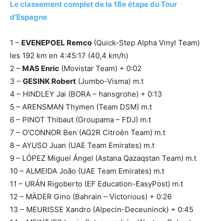
Le classement complet de la 18e étape du Tour
d’Espagne
1 –
EVENEPOEL Remco
(Quick-Step Alpha Vinyl Team)
les 192 km en 4:45:17 (40,4 km/h)
2 –
MAS Enric
(Movistar Team) + 0:02
3 –
GESINK Robert
(Jumbo-Visma) m.t
4 – HINDLEY Jai (BORA – hansgrohe) + 0:13
5 – ARENSMAN Thymen (Team DSM) m.t
6 – PINOT Thibaut (Groupama – FDJ) m.t
7 – O’CONNOR Ben (AG2R Citroën Team) m.t
8 – AYUSO Juan (UAE Team Emirates) m.t
9 – LÓPEZ Miguel Ángel (Astana Qazaqstan Team) m.t
10 – ALMEIDA João (UAE Team Emirates) m.t
11 – URÁN Rigoberto (EF Education-EasyPost) m.t
12 – MÄDER Gino (Bahrain – Victorious) + 0:26
13 – MEURISSE Xandro (Alpecin-Deceuninck) + 0:45