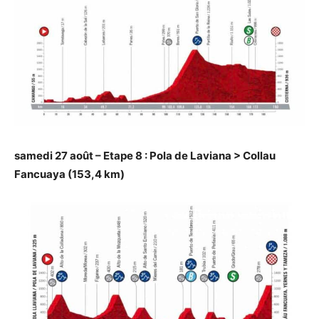
samedi 27 août – Etape 8 : Pola de Laviana > Collau
Fancuaya (153,4 km)