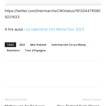
https://twitter.com/IntermarcheCW/status/161204476580
9221633
A lire aussi :
Le calendrier UCI World Tour 2023
TAGS
2023
Aike Visbeek
Intermarché-Circus-Wanty
Réactions
Tour d'Espagne
Article précédent
Article suivant