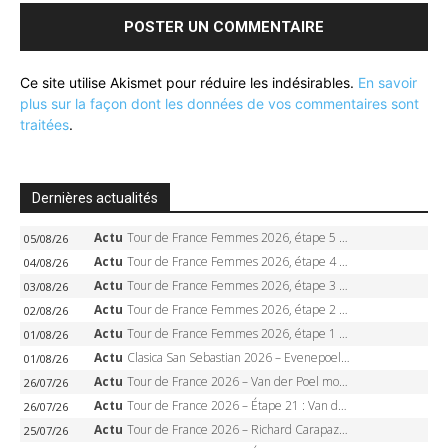
Ce site utilise Akismet pour réduire les indésirables.
En savoir
plus sur la façon dont les données de vos commentaires sont
traitées
.
Dernières actualités
Actu
Tour de France Femmes 2026, étape 5 – Demi Vollering gagne à Belleville, Reusser en jaune, Ferrand-Prévot coule
05/08/26
Actu
Tour de France Femmes 2026, étape 4 – Marlen Reusser écrase le chrono, Ferrand-Prévot en crise
04/08/26
Actu
Tour de France Femmes 2026, étape 3 – Sigrid Haugset en solitaire, 88 km d’échappée, maillot jaune
03/08/26
Actu
Tour de France Femmes 2026, étape 2 – Lorena Wiebes doublé à Genève, Markus héroïque, 7e record
02/08/26
Actu
Tour de France Femmes 2026, étape 1 – Lorena Wiebes intouchable à Lausanne, premier maillot jaune
01/08/26
Actu
Clasica San Sebastian 2026 – Evenepoel recordman, 4e victoire, Carapaz battu au sprint
01/08/26
Actu
Tour de France 2026 – Van der Poel monumental à Paris, Pogacar égale le record des cinq sacres
26/07/26
Actu
Tour de France 2026 – Étape 21 : Van der Poel, Pogacar, qui succédera à Wout van Aert sur les Champs-Elysées ?
26/07/26
Actu
Tour de France 2026 – Richard Carapaz roi des Alpes, doublé et maillot à pois, Seixas perd le podium
25/07/26