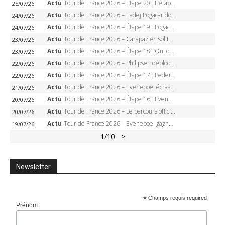
Actu
Tour de France 2026 – Étape 20 : L’étape reine, Galibier, Sarenne, Alpe d’Huez, qui succédera à Pogacar ?
25/07/26
Actu
Tour de France 2026 – Tadej Pogacar dompte l’Alpe d’Huez, 5e victoire, record de Pantani pulvérisé
24/07/26
Actu
Tour de France 2026 – Étape 19 : Pogacar peut-il enfin dompter l’Alpe d’Huez ?
24/07/26
Actu
Tour de France 2026 – Carapaz en solitaire à Orcières-Merlette, Paret-Peintre à un point du maillot à pois
23/07/26
Actu
Tour de France 2026 – Étape 18 : Qui domptera Orcières-Merlette, première marche vers l’Alpe d’Huez ?
23/07/26
Actu
Tour de France 2026 – Philipsen débloque son compteur à Voiron, Pedersen en danger pour le maillot vert
22/07/26
Actu
Tour de France 2026 – Étape 17 : Pedersen peut-il verrouiller le maillot vert à Voiron ?
22/07/26
Actu
Tour de France 2026 – Evenepoel écrase le chrono d’Évian, Seixas 4e, Lipowitz abandonne
21/07/26
Actu
Tour de France 2026 – Étape 16 : Evenepoel, Pogacar, Ganna… qui domptera le chrono d’Évian pour redessiner le podium ?
20/07/26
Actu
Tour de France 2026 – Le parcours officiel complet : 21 étapes, profils, carte et dates
20/07/26
Actu
Tour de France 2026 – Evenepoel gagne à Solaison, Vingegaard abandonne, Pogacar toujours en jaune
19/07/26
1
/10
>
Newsletter
*
Champs requis required
Prénom