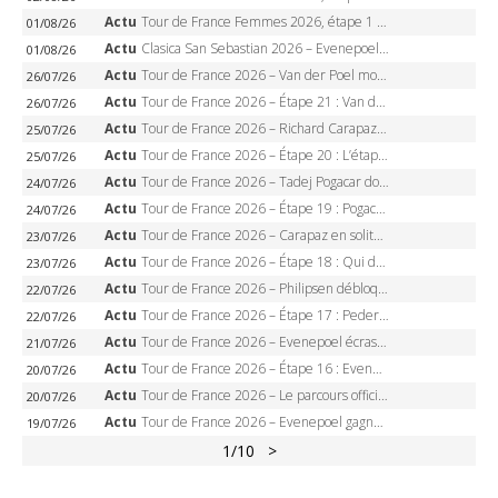
Actu
Tour de France Femmes 2026, étape 1 – Lorena Wiebes intouchable à Lausanne, premier maillot jaune
01/08/26
Actu
Clasica San Sebastian 2026 – Evenepoel recordman, 4e victoire, Carapaz battu au sprint
01/08/26
Actu
Tour de France 2026 – Van der Poel monumental à Paris, Pogacar égale le record des cinq sacres
26/07/26
Actu
Tour de France 2026 – Étape 21 : Van der Poel, Pogacar, qui succédera à Wout van Aert sur les Champs-Elysées ?
26/07/26
Actu
Tour de France 2026 – Richard Carapaz roi des Alpes, doublé et maillot à pois, Seixas perd le podium
25/07/26
Actu
Tour de France 2026 – Étape 20 : L’étape reine, Galibier, Sarenne, Alpe d’Huez, qui succédera à Pogacar ?
25/07/26
Actu
Tour de France 2026 – Tadej Pogacar dompte l’Alpe d’Huez, 5e victoire, record de Pantani pulvérisé
24/07/26
Actu
Tour de France 2026 – Étape 19 : Pogacar peut-il enfin dompter l’Alpe d’Huez ?
24/07/26
Actu
Tour de France 2026 – Carapaz en solitaire à Orcières-Merlette, Paret-Peintre à un point du maillot à pois
23/07/26
Actu
Tour de France 2026 – Étape 18 : Qui domptera Orcières-Merlette, première marche vers l’Alpe d’Huez ?
23/07/26
Actu
Tour de France 2026 – Philipsen débloque son compteur à Voiron, Pedersen en danger pour le maillot vert
22/07/26
Actu
Tour de France 2026 – Étape 17 : Pedersen peut-il verrouiller le maillot vert à Voiron ?
22/07/26
Actu
Tour de France 2026 – Evenepoel écrase le chrono d’Évian, Seixas 4e, Lipowitz abandonne
21/07/26
Actu
Tour de France 2026 – Étape 16 : Evenepoel, Pogacar, Ganna… qui domptera le chrono d’Évian pour redessiner le podium ?
20/07/26
Actu
Tour de France 2026 – Le parcours officiel complet : 21 étapes, profils, carte et dates
20/07/26
Actu
Tour de France 2026 – Evenepoel gagne à Solaison, Vingegaard abandonne, Pogacar toujours en jaune
19/07/26
1
/10
>