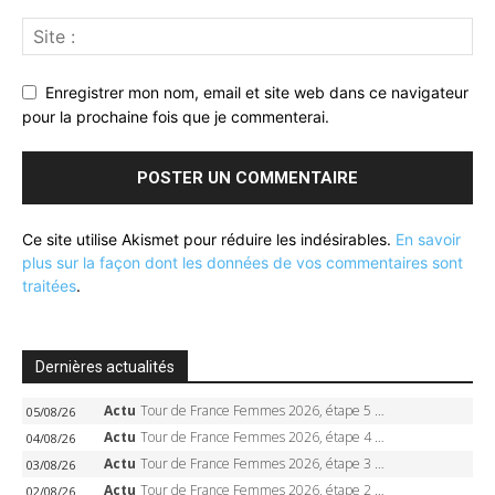
Enregistrer mon nom, email et site web dans ce navigateur
pour la prochaine fois que je commenterai.
Ce site utilise Akismet pour réduire les indésirables.
En savoir
plus sur la façon dont les données de vos commentaires sont
traitées
.
Dernières actualités
Actu
Tour de France Femmes 2026, étape 5 – Demi Vollering gagne à Belleville, Reusser en jaune, Ferrand-Prévot coule
05/08/26
Actu
Tour de France Femmes 2026, étape 4 – Marlen Reusser écrase le chrono, Ferrand-Prévot en crise
04/08/26
Actu
Tour de France Femmes 2026, étape 3 – Sigrid Haugset en solitaire, 88 km d’échappée, maillot jaune
03/08/26
Actu
Tour de France Femmes 2026, étape 2 – Lorena Wiebes doublé à Genève, Markus héroïque, 7e record
02/08/26