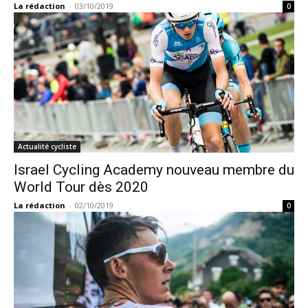
La rédaction
-
03/10/2019
0
Actualité cycliste
Israel Cycling Academy nouveau membre du
World Tour dès 2020
La rédaction
-
02/10/2019
0