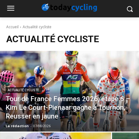
Accueil
Actualité cycliste
ACTUALITÉ CYCLISTE
ACTUALITÉ CYCLISTE
Tour de France Femmes 2026, étape 6 –
Kim Le Court-Pienaar gagne à Tournon,
Reusser en jaune
La rédaction
-
07/08/2026