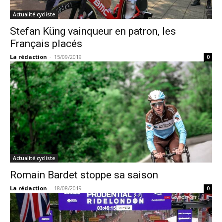
Actualité cycliste
Stefan Küng vainqueur en patron, les
Français placés
La rédaction
-
15/09/2019
0
Actualité cycliste
Romain Bardet stoppe sa saison
La rédaction
-
18/08/2019
0