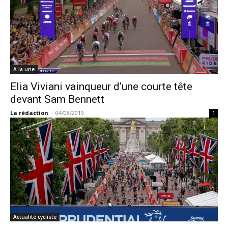
A la une
Elia Viviani vainqueur d’une courte tête
devant Sam Bennett
La rédaction
-
04/08/2019
1
Actualité cycliste