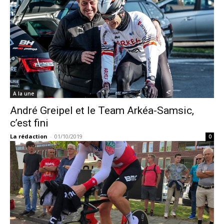
A la une
André Greipel et le Team Arkéa-Samsic,
c’est fini
La rédaction
-
01/10/2019
0