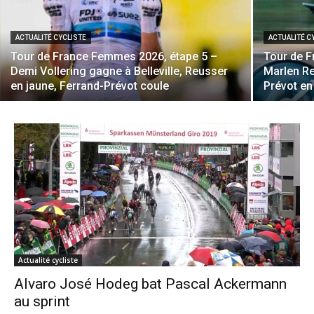
ACTUALITÉ CYCLISTE
ACTUALITÉ C
Tour de France Femmes 2026, étape 5 –
Tour de 
Demi Vollering gagne à Belleville, Reusser
Marlen Re
en jaune, Ferrand-Prévot coule
Prévot en
Actualité cycliste
Alvaro José Hodeg bat Pascal Ackermann
au sprint