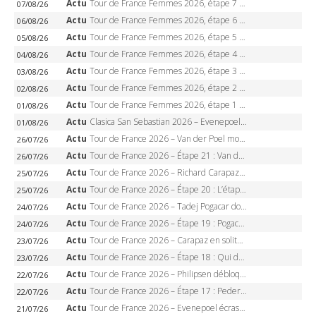
Actu
Tour de France Femmes 2026, étape 7 – Kasia Niewiadoma gagne le Ventoux, maillot jaune, Reusser et Vollering piégées
07/08/26
Actu
Tour de France Femmes 2026, étape 6 – Kim Le Court-Pienaar gagne à Tournon, Reusser en jaune
06/08/26
Actu
Tour de France Femmes 2026, étape 5 – Demi Vollering gagne à Belleville, Reusser en jaune, Ferrand-Prévot coule
05/08/26
Actu
Tour de France Femmes 2026, étape 4 – Marlen Reusser écrase le chrono, Ferrand-Prévot en crise
04/08/26
Actu
Tour de France Femmes 2026, étape 3 – Sigrid Haugset en solitaire, 88 km d’échappée, maillot jaune
03/08/26
Actu
Tour de France Femmes 2026, étape 2 – Lorena Wiebes doublé à Genève, Markus héroïque, 7e record
02/08/26
Actu
Tour de France Femmes 2026, étape 1 – Lorena Wiebes intouchable à Lausanne, premier maillot jaune
01/08/26
Actu
Clasica San Sebastian 2026 – Evenepoel recordman, 4e victoire, Carapaz battu au sprint
01/08/26
Actu
Tour de France 2026 – Van der Poel monumental à Paris, Pogacar égale le record des cinq sacres
26/07/26
Actu
Tour de France 2026 – Étape 21 : Van der Poel, Pogacar, qui succédera à Wout van Aert sur les Champs-Elysées ?
26/07/26
Actu
Tour de France 2026 – Richard Carapaz roi des Alpes, doublé et maillot à pois, Seixas perd le podium
25/07/26
Actu
Tour de France 2026 – Étape 20 : L’étape reine, Galibier, Sarenne, Alpe d’Huez, qui succédera à Pogacar ?
25/07/26
Actu
Tour de France 2026 – Tadej Pogacar dompte l’Alpe d’Huez, 5e victoire, record de Pantani pulvérisé
24/07/26
Actu
Tour de France 2026 – Étape 19 : Pogacar peut-il enfin dompter l’Alpe d’Huez ?
24/07/26
Actu
Tour de France 2026 – Carapaz en solitaire à Orcières-Merlette, Paret-Peintre à un point du maillot à pois
23/07/26
Actu
Tour de France 2026 – Étape 18 : Qui domptera Orcières-Merlette, première marche vers l’Alpe d’Huez ?
23/07/26
Actu
Tour de France 2026 – Philipsen débloque son compteur à Voiron, Pedersen en danger pour le maillot vert
22/07/26
Actu
Tour de France 2026 – Étape 17 : Pedersen peut-il verrouiller le maillot vert à Voiron ?
22/07/26
Actu
Tour de France 2026 – Evenepoel écrase le chrono d’Évian, Seixas 4e, Lipowitz abandonne
21/07/26