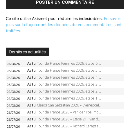
Ce site utilise Akismet pour réduire les indésirables.
En savoir
plus sur la façon dont les données de vos commentaires sont
traitées
.
Dernières actualités
Actu
Tour de France Femmes 2026, étape 6 – Kim Le Court-Pienaar gagne à Tournon, Reusser en jaune
06/08/26
Actu
Tour de France Femmes 2026, étape 5 – Demi Vollering gagne à Belleville, Reusser en jaune, Ferrand-Prévot coule
05/08/26
Actu
Tour de France Femmes 2026, étape 4 – Marlen Reusser écrase le chrono, Ferrand-Prévot en crise
04/08/26
Actu
Tour de France Femmes 2026, étape 3 – Sigrid Haugset en solitaire, 88 km d’échappée, maillot jaune
03/08/26
Actu
Tour de France Femmes 2026, étape 2 – Lorena Wiebes doublé à Genève, Markus héroïque, 7e record
02/08/26
Actu
Tour de France Femmes 2026, étape 1 – Lorena Wiebes intouchable à Lausanne, premier maillot jaune
01/08/26
Actu
Clasica San Sebastian 2026 – Evenepoel recordman, 4e victoire, Carapaz battu au sprint
01/08/26
Actu
Tour de France 2026 – Van der Poel monumental à Paris, Pogacar égale le record des cinq sacres
26/07/26
Actu
Tour de France 2026 – Étape 21 : Van der Poel, Pogacar, qui succédera à Wout van Aert sur les Champs-Elysées ?
26/07/26
Actu
Tour de France 2026 – Richard Carapaz roi des Alpes, doublé et maillot à pois, Seixas perd le podium
25/07/26