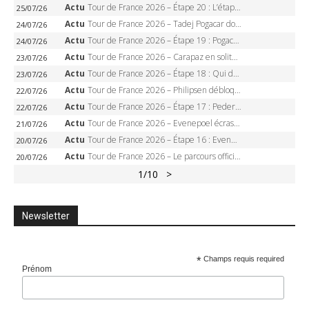
Actu
Tour de France 2026 – Étape 20 : L’étape reine, Galibier, Sarenne, Alpe d’Huez, qui succédera à Pogacar ?
25/07/26
Actu
Tour de France 2026 – Tadej Pogacar dompte l’Alpe d’Huez, 5e victoire, record de Pantani pulvérisé
24/07/26
Actu
Tour de France 2026 – Étape 19 : Pogacar peut-il enfin dompter l’Alpe d’Huez ?
24/07/26
Actu
Tour de France 2026 – Carapaz en solitaire à Orcières-Merlette, Paret-Peintre à un point du maillot à pois
23/07/26
Actu
Tour de France 2026 – Étape 18 : Qui domptera Orcières-Merlette, première marche vers l’Alpe d’Huez ?
23/07/26
Actu
Tour de France 2026 – Philipsen débloque son compteur à Voiron, Pedersen en danger pour le maillot vert
22/07/26
Actu
Tour de France 2026 – Étape 17 : Pedersen peut-il verrouiller le maillot vert à Voiron ?
22/07/26
Actu
Tour de France 2026 – Evenepoel écrase le chrono d’Évian, Seixas 4e, Lipowitz abandonne
21/07/26
Actu
Tour de France 2026 – Étape 16 : Evenepoel, Pogacar, Ganna… qui domptera le chrono d’Évian pour redessiner le podium ?
20/07/26
Actu
Tour de France 2026 – Le parcours officiel complet : 21 étapes, profils, carte et dates
20/07/26
1
/10
>
Newsletter
*
Champs requis required
Prénom