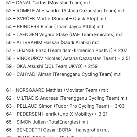
51 – CANAL Carlos (Movistar Team) m.t
52 – ROMELE Alessandro (Astana Qazaqstan Team) m.t
53 – SVRČEK Martin (Soudal – Quick Step) m.t
54 – REINDERS Elmar (Team Jayco AlUla) m.t
55 – LAENGEN Vegard Stake (UAE Team Emirates) m.t
56 – AL IBRAHIM Hassan (Saudi Arabia) m.t
57 – LEIJNSE Enzo (Team dsm-firmenich PostNL) + 2:07
58 – VINOKUROV Nicolas( Astana Qazaqstan Team) + 2:51
59 – OKA Atsushi (JCL Team UKYO) + 2:59
60 – CAHYADI Aiman (Terengganu Cycling Team) m.t
61 – NORSGAARD Mathias (Movistar Team ) m.t
62 – MILTIADIS Andreas (Terengganu Cycling Team) m.t
63 – PELLAUD Simon (Tudor Pro Cycling Team) + 3:03
64 – PEDERSEN Henrik (Uno-X Mobility) + 3:21
65 – SIMON Julien (TotalEnergies) m.t
66 – BENEDETTI Cesar (BORA – hansgrohe) m.t