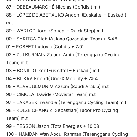
87 – DEBEAUMARCHÉ Nicolas (Cofidis ) m.t
88 – LÓPEZ DE ABETXUKO Andoni (Euskaltel – Euskadi)
m.t
89 – WARLOP Jordi (Soudal – Quick Step) m.t
90 – SYRITSA Gleb (Astana Qazaqstan Team + 6:46
91 – ROBEET Ludovic (Cofidis + 7:01
92 – ZULKURNAIN Zuladri Amin (Terengganu Cycling
Team) m.t
93 – BONILLO Iker (Euskaltel – Euskadi) m.t
94 – BLIKRA Erlend( Uno-X Mobility + 7:54
95 – ALABDULMUNIM Azzam (Saudi Arabia) m.t
96 – CIMOLAI Davide (Movistar Team) m.t
97 – LAKASEK Irwandie (Terengganu Cycling Team) m.t
98 – KOLZE CHANGIZI Sebastian( Tudor Pro Cycling
Team) m.t
99 – TESSON Jason (TotalEnergies + 10:08
100 – HAMDAN Wan Abdul Rahman (Terengganu Cycling