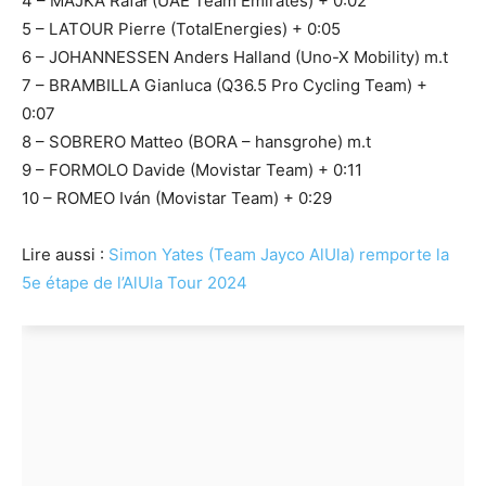
4 – MAJKA Rafał (UAE Team Emirates) + 0:02
5 – LATOUR Pierre (TotalEnergies) + 0:05
6 – JOHANNESSEN Anders Halland (Uno-X Mobility) m.t
7 – BRAMBILLA Gianluca (Q36.5 Pro Cycling Team) +
0:07
8 – SOBRERO Matteo (BORA – hansgrohe) m.t
9 – FORMOLO Davide (Movistar Team) + 0:11
10 – ROMEO Iván (Movistar Team) + 0:29
Lire aussi :
Simon Yates (Team Jayco AlUla) remporte la
5e étape de l’AlUla Tour 2024