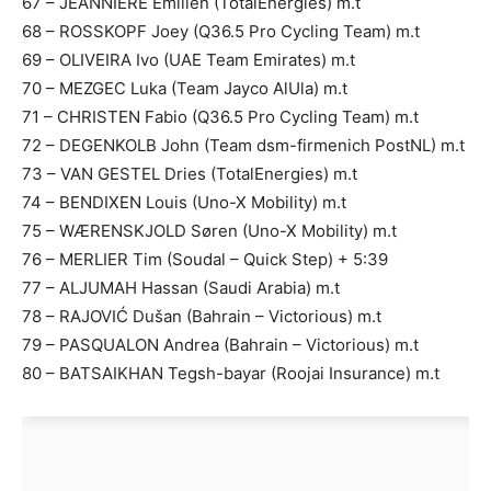
67 – JEANNIÈRE Emilien (TotalEnergies) m.t
68 – ROSSKOPF Joey (Q36.5 Pro Cycling Team) m.t
69 – OLIVEIRA Ivo (UAE Team Emirates) m.t
70 – MEZGEC Luka (Team Jayco AlUla) m.t
71 – CHRISTEN Fabio (Q36.5 Pro Cycling Team) m.t
72 – DEGENKOLB John (Team dsm-firmenich PostNL) m.t
73 – VAN GESTEL Dries (TotalEnergies) m.t
74 – BENDIXEN Louis (Uno-X Mobility) m.t
75 – WÆRENSKJOLD Søren (Uno-X Mobility) m.t
76 – MERLIER Tim (Soudal – Quick Step) + 5:39
77 – ALJUMAH Hassan (Saudi Arabia) m.t
78 – RAJOVIĆ Dušan (Bahrain – Victorious) m.t
79 – PASQUALON Andrea (Bahrain – Victorious) m.t
80 – BATSAIKHAN Tegsh-bayar (Roojai Insurance) m.t