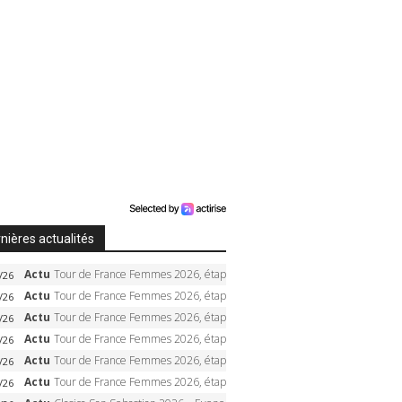
nières actualités
Actu
Tour de France Femmes 2026, étape 6 – Kim Le Court-Pienaar gagne à Tournon, Reusser en jaune
/26
Actu
Tour de France Femmes 2026, étape 5 – Demi Vollering gagne à Belleville, Reusser en jaune, Ferrand-Prévot coule
/26
Actu
Tour de France Femmes 2026, étape 4 – Marlen Reusser écrase le chrono, Ferrand-Prévot en crise
/26
Actu
Tour de France Femmes 2026, étape 3 – Sigrid Haugset en solitaire, 88 km d’échappée, maillot jaune
/26
Actu
Tour de France Femmes 2026, étape 2 – Lorena Wiebes doublé à Genève, Markus héroïque, 7e record
/26
Actu
Tour de France Femmes 2026, étape 1 – Lorena Wiebes intouchable à Lausanne, premier maillot jaune
/26