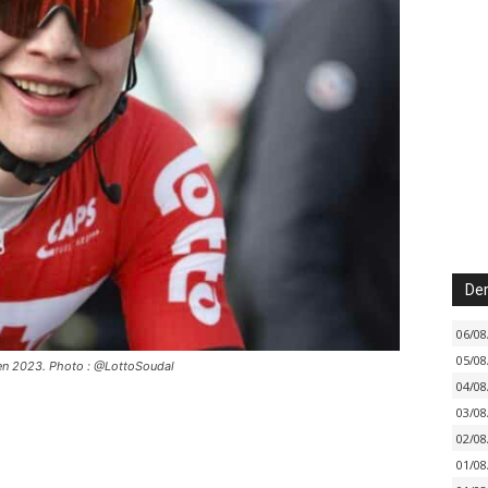
Der
06/08
05/08
 en 2023. Photo : @LottoSoudal
04/08
03/08
02/08
01/08