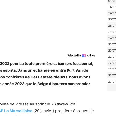
01/08
26/07
26/07
25/07
25/07
24/07
24/07
23/07
23/07
22/07
22/07
2022 pour sa toute première saison professionnel,
21/07
s esprits. Dans un échange eu entre Kurt Van de
20/07
os confrères de Het Laatste Nieuws, nous avons
20/07
te année 2023 que le Belge disputera son premier
inte de vitesse au sprint le «
Taureau de
P La Marseillaise
(29 janvier) première épreuve de