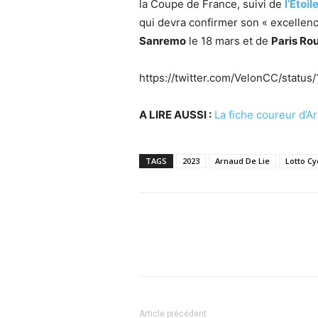
la Coupe de France, suivi de
l’Etoi
qui devra confirmer son « excellen
Sanremo
le 18 mars et de
Paris Ro
https://twitter.com/VelonCC/stat
A LIRE AUSSI :
La fiche coureur d’A
TAGS
2023
Arnaud De Lie
Lotto C
Article précédent