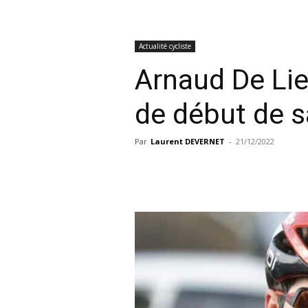
Actualité cycliste
Arnaud De Li
de début de 
Par
Laurent DEVERNET
-
21/12/2022