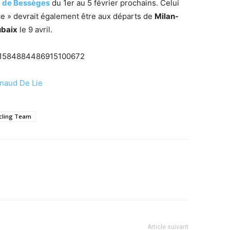
le de Bessèges
du 1er au 5 février prochains. Celui
ce » devrait également être aux départs de
Milan-
ubaix
le 9 avril.
us/1584884486915100672
rnaud De Lie
ycling Team
Article suivant