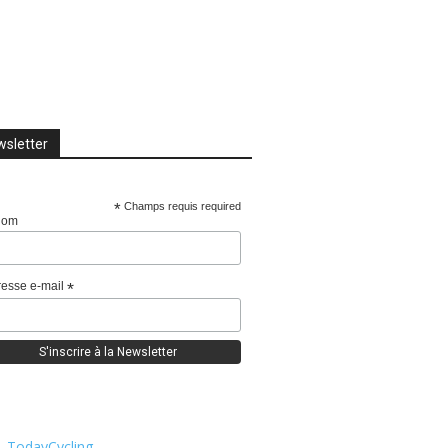
sletter
*
Champs requis required
nom
esse e-mail
*
TodayCycling