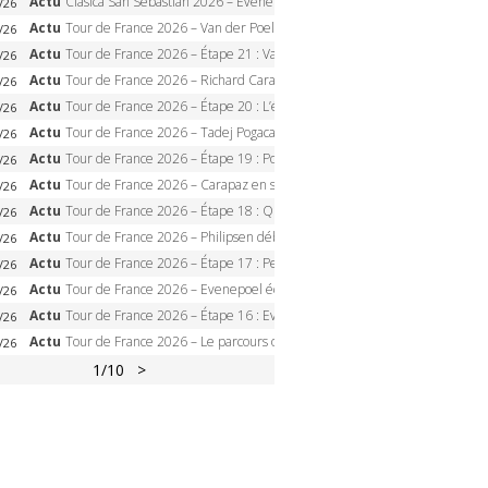
Actu
Clasica San Sebastian 2026 – Evenepoel recordman, 4e victoire, Carapaz battu au sprint
/26
Actu
Tour de France 2026 – Van der Poel monumental à Paris, Pogacar égale le record des cinq sacres
/26
Actu
Tour de France 2026 – Étape 21 : Van der Poel, Pogacar, qui succédera à Wout van Aert sur les Champs-Elysées ?
/26
Actu
Tour de France 2026 – Richard Carapaz roi des Alpes, doublé et maillot à pois, Seixas perd le podium
/26
Actu
Tour de France 2026 – Étape 20 : L’étape reine, Galibier, Sarenne, Alpe d’Huez, qui succédera à Pogacar ?
/26
Actu
Tour de France 2026 – Tadej Pogacar dompte l’Alpe d’Huez, 5e victoire, record de Pantani pulvérisé
/26
Actu
Tour de France 2026 – Étape 19 : Pogacar peut-il enfin dompter l’Alpe d’Huez ?
/26
Actu
Tour de France 2026 – Carapaz en solitaire à Orcières-Merlette, Paret-Peintre à un point du maillot à pois
/26
Actu
Tour de France 2026 – Étape 18 : Qui domptera Orcières-Merlette, première marche vers l’Alpe d’Huez ?
/26
Actu
Tour de France 2026 – Philipsen débloque son compteur à Voiron, Pedersen en danger pour le maillot vert
/26
Actu
Tour de France 2026 – Étape 17 : Pedersen peut-il verrouiller le maillot vert à Voiron ?
/26
Actu
Tour de France 2026 – Evenepoel écrase le chrono d’Évian, Seixas 4e, Lipowitz abandonne
/26
Actu
Tour de France 2026 – Étape 16 : Evenepoel, Pogacar, Ganna… qui domptera le chrono d’Évian pour redessiner le podium ?
/26
Actu
Tour de France 2026 – Le parcours officiel complet : 21 étapes, profils, carte et dates
/26
1
/10
>