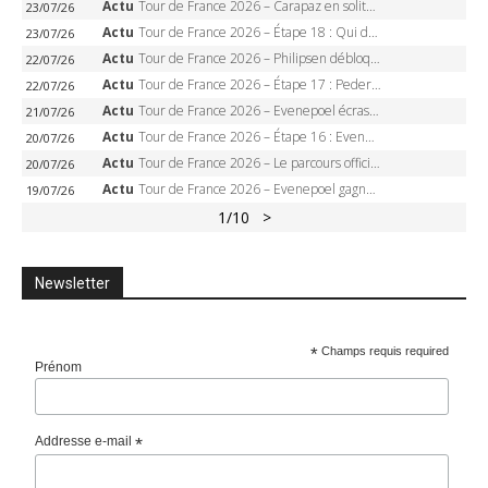
Actu
Tour de France 2026 – Carapaz en solitaire à Orcières-Merlette, Paret-Peintre à un point du maillot à pois
23/07/26
Actu
Tour de France 2026 – Étape 18 : Qui domptera Orcières-Merlette, première marche vers l’Alpe d’Huez ?
23/07/26
Actu
Tour de France 2026 – Philipsen débloque son compteur à Voiron, Pedersen en danger pour le maillot vert
22/07/26
Actu
Tour de France 2026 – Étape 17 : Pedersen peut-il verrouiller le maillot vert à Voiron ?
22/07/26
Actu
Tour de France 2026 – Evenepoel écrase le chrono d’Évian, Seixas 4e, Lipowitz abandonne
21/07/26
Actu
Tour de France 2026 – Étape 16 : Evenepoel, Pogacar, Ganna… qui domptera le chrono d’Évian pour redessiner le podium ?
20/07/26
Actu
Tour de France 2026 – Le parcours officiel complet : 21 étapes, profils, carte et dates
20/07/26
Actu
Tour de France 2026 – Evenepoel gagne à Solaison, Vingegaard abandonne, Pogacar toujours en jaune
19/07/26
1
/10
>
Newsletter
*
Champs requis required
Prénom
Addresse e-mail
*