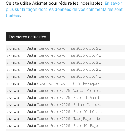
Ce site utilise Akismet pour réduire les indésirables.
En savoir
plus sur la façon dont les données de vos commentaires sont
traitées
.
Dernières actualités
Actu
Tour de France Femmes 2026, étape 5 – Demi Vollering gagne à Belleville, Reusser en jaune, Ferrand-Prévot coule
05/08/26
Actu
Tour de France Femmes 2026, étape 4 – Marlen Reusser écrase le chrono, Ferrand-Prévot en crise
04/08/26
Actu
Tour de France Femmes 2026, étape 3 – Sigrid Haugset en solitaire, 88 km d’échappée, maillot jaune
03/08/26
Actu
Tour de France Femmes 2026, étape 2 – Lorena Wiebes doublé à Genève, Markus héroïque, 7e record
02/08/26
Actu
Tour de France Femmes 2026, étape 1 – Lorena Wiebes intouchable à Lausanne, premier maillot jaune
01/08/26
Actu
Clasica San Sebastian 2026 – Evenepoel recordman, 4e victoire, Carapaz battu au sprint
01/08/26
Actu
Tour de France 2026 – Van der Poel monumental à Paris, Pogacar égale le record des cinq sacres
26/07/26
Actu
Tour de France 2026 – Étape 21 : Van der Poel, Pogacar, qui succédera à Wout van Aert sur les Champs-Elysées ?
26/07/26
Actu
Tour de France 2026 – Richard Carapaz roi des Alpes, doublé et maillot à pois, Seixas perd le podium
25/07/26
Actu
Tour de France 2026 – Étape 20 : L’étape reine, Galibier, Sarenne, Alpe d’Huez, qui succédera à Pogacar ?
25/07/26
Actu
Tour de France 2026 – Tadej Pogacar dompte l’Alpe d’Huez, 5e victoire, record de Pantani pulvérisé
24/07/26
Actu
Tour de France 2026 – Étape 19 : Pogacar peut-il enfin dompter l’Alpe d’Huez ?
24/07/26