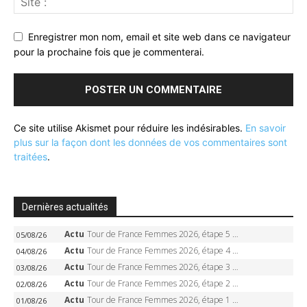
Enregistrer mon nom, email et site web dans ce navigateur
pour la prochaine fois que je commenterai.
Ce site utilise Akismet pour réduire les indésirables.
En savoir
plus sur la façon dont les données de vos commentaires sont
traitées
.
Dernières actualités
Actu
Tour de France Femmes 2026, étape 5 – Demi Vollering gagne à Belleville, Reusser en jaune, Ferrand-Prévot coule
05/08/26
Actu
Tour de France Femmes 2026, étape 4 – Marlen Reusser écrase le chrono, Ferrand-Prévot en crise
04/08/26
Actu
Tour de France Femmes 2026, étape 3 – Sigrid Haugset en solitaire, 88 km d’échappée, maillot jaune
03/08/26
Actu
Tour de France Femmes 2026, étape 2 – Lorena Wiebes doublé à Genève, Markus héroïque, 7e record
02/08/26
Actu
Tour de France Femmes 2026, étape 1 – Lorena Wiebes intouchable à Lausanne, premier maillot jaune
01/08/26