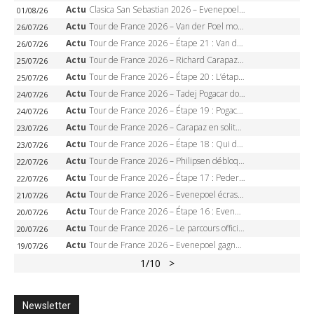
Actu
Clasica San Sebastian 2026 – Evenepoel recordman, 4e victoire, Carapaz battu au sprint
01/08/26
Actu
Tour de France 2026 – Van der Poel monumental à Paris, Pogacar égale le record des cinq sacres
26/07/26
Actu
Tour de France 2026 – Étape 21 : Van der Poel, Pogacar, qui succédera à Wout van Aert sur les Champs-Elysées ?
26/07/26
Actu
Tour de France 2026 – Richard Carapaz roi des Alpes, doublé et maillot à pois, Seixas perd le podium
25/07/26
Actu
Tour de France 2026 – Étape 20 : L’étape reine, Galibier, Sarenne, Alpe d’Huez, qui succédera à Pogacar ?
25/07/26
Actu
Tour de France 2026 – Tadej Pogacar dompte l’Alpe d’Huez, 5e victoire, record de Pantani pulvérisé
24/07/26
Actu
Tour de France 2026 – Étape 19 : Pogacar peut-il enfin dompter l’Alpe d’Huez ?
24/07/26
Actu
Tour de France 2026 – Carapaz en solitaire à Orcières-Merlette, Paret-Peintre à un point du maillot à pois
23/07/26
Actu
Tour de France 2026 – Étape 18 : Qui domptera Orcières-Merlette, première marche vers l’Alpe d’Huez ?
23/07/26
Actu
Tour de France 2026 – Philipsen débloque son compteur à Voiron, Pedersen en danger pour le maillot vert
22/07/26
Actu
Tour de France 2026 – Étape 17 : Pedersen peut-il verrouiller le maillot vert à Voiron ?
22/07/26
Actu
Tour de France 2026 – Evenepoel écrase le chrono d’Évian, Seixas 4e, Lipowitz abandonne
21/07/26
Actu
Tour de France 2026 – Étape 16 : Evenepoel, Pogacar, Ganna… qui domptera le chrono d’Évian pour redessiner le podium ?
20/07/26
Actu
Tour de France 2026 – Le parcours officiel complet : 21 étapes, profils, carte et dates
20/07/26
Actu
Tour de France 2026 – Evenepoel gagne à Solaison, Vingegaard abandonne, Pogacar toujours en jaune
19/07/26
1
/10
>
Newsletter