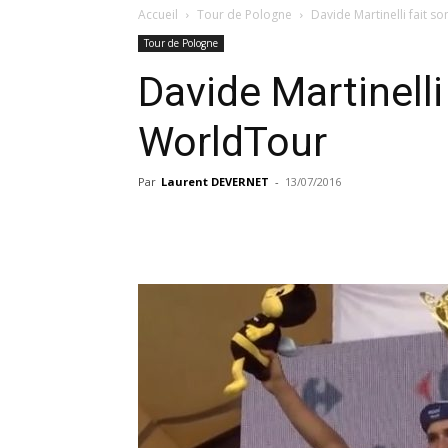
Accueil
Tour de Pologne
Davide Martinelli fait s
Tour de Pologne
Davide Martinelli
WorldTour
Par
Laurent DEVERNET
-
13/07/2016