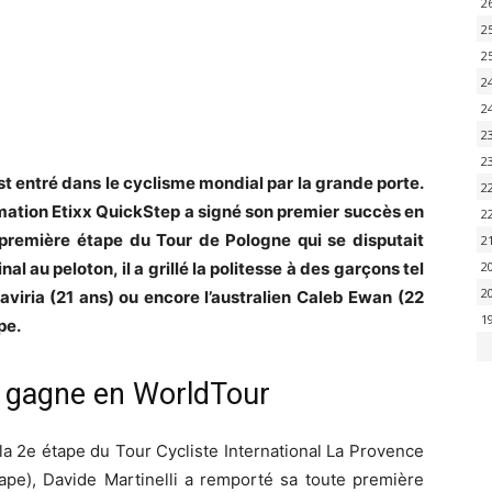
2
2
2
2
2
2
2
 est entré dans le cyclisme mondial par la grande porte.
2
rmation Etixx QuickStep a signé son premier succès en
2
première étape du Tour de Pologne qui se disputait
2
al au peloton, il a grillé la politesse à des garçons tel
2
2
viria (21 ans) ou encore l’australien Caleb Ewan (22
1
pe.
o, gagne en WorldTour
la 2e étape du Tour Cycliste International La Provence
étape), Davide Martinelli a remporté sa toute première