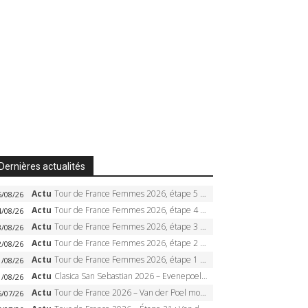
Dernières actualités
Actu
Tour de France Femmes 2026, étape 5 – Demi Vollering gagne à Belleville, Reusser en jaune, Ferrand-Prévot coule
5/08/26
Actu
Tour de France Femmes 2026, étape 4 – Marlen Reusser écrase le chrono, Ferrand-Prévot en crise
4/08/26
Actu
Tour de France Femmes 2026, étape 3 – Sigrid Haugset en solitaire, 88 km d’échappée, maillot jaune
3/08/26
Actu
Tour de France Femmes 2026, étape 2 – Lorena Wiebes doublé à Genève, Markus héroïque, 7e record
2/08/26
Actu
Tour de France Femmes 2026, étape 1 – Lorena Wiebes intouchable à Lausanne, premier maillot jaune
1/08/26
Actu
Clasica San Sebastian 2026 – Evenepoel recordman, 4e victoire, Carapaz battu au sprint
1/08/26
Actu
Tour de France 2026 – Van der Poel monumental à Paris, Pogacar égale le record des cinq sacres
6/07/26