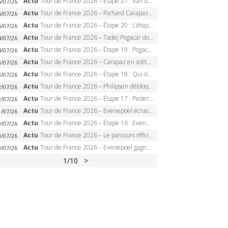
Actu
Tour de France 2026 – Étape 21 : Van der Poel, Pogacar, qui succédera à Wout van Aert sur les Champs-Elysées ?
6/07/26
Actu
Tour de France 2026 – Richard Carapaz roi des Alpes, doublé et maillot à pois, Seixas perd le podium
5/07/26
Actu
Tour de France 2026 – Étape 20 : L’étape reine, Galibier, Sarenne, Alpe d’Huez, qui succédera à Pogacar ?
5/07/26
Actu
Tour de France 2026 – Tadej Pogacar dompte l’Alpe d’Huez, 5e victoire, record de Pantani pulvérisé
4/07/26
Actu
Tour de France 2026 – Étape 19 : Pogacar peut-il enfin dompter l’Alpe d’Huez ?
4/07/26
Actu
Tour de France 2026 – Carapaz en solitaire à Orcières-Merlette, Paret-Peintre à un point du maillot à pois
3/07/26
Actu
Tour de France 2026 – Étape 18 : Qui domptera Orcières-Merlette, première marche vers l’Alpe d’Huez ?
3/07/26
Actu
Tour de France 2026 – Philipsen débloque son compteur à Voiron, Pedersen en danger pour le maillot vert
2/07/26
Actu
Tour de France 2026 – Étape 17 : Pedersen peut-il verrouiller le maillot vert à Voiron ?
2/07/26
Actu
Tour de France 2026 – Evenepoel écrase le chrono d’Évian, Seixas 4e, Lipowitz abandonne
1/07/26
Actu
Tour de France 2026 – Étape 16 : Evenepoel, Pogacar, Ganna… qui domptera le chrono d’Évian pour redessiner le podium ?
0/07/26
Actu
Tour de France 2026 – Le parcours officiel complet : 21 étapes, profils, carte et dates
0/07/26
Actu
Tour de France 2026 – Evenepoel gagne à Solaison, Vingegaard abandonne, Pogacar toujours en jaune
9/07/26
1
/10
>