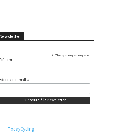
Newsletter
*
Champs requis required
Prénom
Addresse e-mail
*
TodayCycling