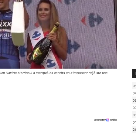
en Davide Martinelli a marqué les esprits en s'imposant déjà sur une
0
0
0
0
0
0
2