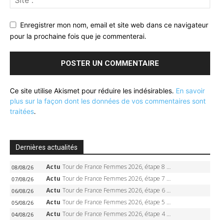
Enregistrer mon nom, email et site web dans ce navigateur
pour la prochaine fois que je commenterai.
Ce site utilise Akismet pour réduire les indésirables.
En savoir
plus sur la façon dont les données de vos commentaires sont
traitées
.
Dernières actualités
Actu
Tour de France Femmes 2026, étape 8 – Demi Vollering gagne à Nice, reprend le jaune, Niewiadoma à 8 secondes
08/08/26
Actu
Tour de France Femmes 2026, étape 7 – Kasia Niewiadoma gagne le Ventoux, maillot jaune, Reusser et Vollering piégées
07/08/26
Actu
Tour de France Femmes 2026, étape 6 – Kim Le Court-Pienaar gagne à Tournon, Reusser en jaune
06/08/26
Actu
Tour de France Femmes 2026, étape 5 – Demi Vollering gagne à Belleville, Reusser en jaune, Ferrand-Prévot coule
05/08/26
Actu
Tour de France Femmes 2026, étape 4 – Marlen Reusser écrase le chrono, Ferrand-Prévot en crise
04/08/26