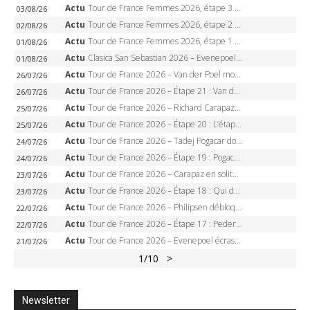
Actu
Tour de France Femmes 2026, étape 3 – Sigrid Haugset en solitaire, 88 km d’échappée, maillot jaune
03/08/26
Actu
Tour de France Femmes 2026, étape 2 – Lorena Wiebes doublé à Genève, Markus héroïque, 7e record
02/08/26
Actu
Tour de France Femmes 2026, étape 1 – Lorena Wiebes intouchable à Lausanne, premier maillot jaune
01/08/26
Actu
Clasica San Sebastian 2026 – Evenepoel recordman, 4e victoire, Carapaz battu au sprint
01/08/26
Actu
Tour de France 2026 – Van der Poel monumental à Paris, Pogacar égale le record des cinq sacres
26/07/26
Actu
Tour de France 2026 – Étape 21 : Van der Poel, Pogacar, qui succédera à Wout van Aert sur les Champs-Elysées ?
26/07/26
Actu
Tour de France 2026 – Richard Carapaz roi des Alpes, doublé et maillot à pois, Seixas perd le podium
25/07/26
Actu
Tour de France 2026 – Étape 20 : L’étape reine, Galibier, Sarenne, Alpe d’Huez, qui succédera à Pogacar ?
25/07/26
Actu
Tour de France 2026 – Tadej Pogacar dompte l’Alpe d’Huez, 5e victoire, record de Pantani pulvérisé
24/07/26
Actu
Tour de France 2026 – Étape 19 : Pogacar peut-il enfin dompter l’Alpe d’Huez ?
24/07/26
Actu
Tour de France 2026 – Carapaz en solitaire à Orcières-Merlette, Paret-Peintre à un point du maillot à pois
23/07/26
Actu
Tour de France 2026 – Étape 18 : Qui domptera Orcières-Merlette, première marche vers l’Alpe d’Huez ?
23/07/26
Actu
Tour de France 2026 – Philipsen débloque son compteur à Voiron, Pedersen en danger pour le maillot vert
22/07/26
Actu
Tour de France 2026 – Étape 17 : Pedersen peut-il verrouiller le maillot vert à Voiron ?
22/07/26
Actu
Tour de France 2026 – Evenepoel écrase le chrono d’Évian, Seixas 4e, Lipowitz abandonne
21/07/26
1
/10
>
Newsletter