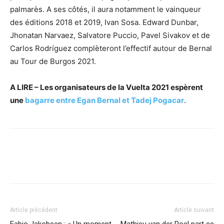
palmarès. A ses côtés, il aura notamment le vainqueur
des éditions 2018 et 2019, Ivan Sosa. Edward Dunbar,
Jhonatan Narvaez, Salvatore Puccio, Pavel Sivakov et de
Carlos Rodríguez complèteront l’effectif autour de Bernal
au Tour de Burgos 2021.
A LIRE – Les organisateurs de la Vuelta 2021 espèrent
une
bagarre entre Egan Bernal et Tadej Pogacar
.
Article précédent
Article suivant
Fabio Jakobsen : « Un moment
Mathieu van der Poel part ce