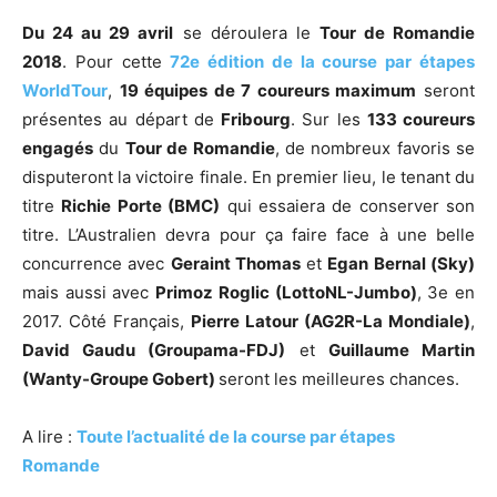
Du 24 au 29 avril
se déroulera le
Tour de Romandie
2018
. Pour cette
72e édition de la course par étapes
WorldTour
,
19 équipes de 7 coureurs maximum
seront
présentes au départ de
Fribourg
. Sur les
133 coureurs
engagés
du
Tour de Romandie
, de nombreux favoris se
disputeront la victoire finale. En premier lieu, le tenant du
titre
Richie Porte (BMC)
qui essaiera de conserver son
titre. L’Australien devra pour ça faire face à une belle
concurrence avec
Geraint Thomas
et
Egan Bernal (Sky)
mais aussi avec
Primoz Roglic (LottoNL-Jumbo)
, 3e en
2017. Côté Français,
Pierre Latour (AG2R-La Mondiale)
,
David Gaudu (Groupama-FDJ)
et
Guillaume Martin
(Wanty-Groupe Gobert)
seront les meilleures chances.
A lire :
Toute l’actualité de la course par étapes
Romande