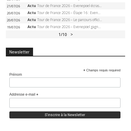
Actu
Tour de France 2026 – Evenepoel écrase le chrono d’Évian, Seixas 4e, Lipowitz abandonne
21/07/26
Actu
Tour de France 2026 – Étape 16 : Evenepoel, Pogacar, Ganna… qui domptera le chrono d’Évian pour redessiner le podium ?
20/07/26
Actu
Tour de France 2026 – Le parcours officiel complet : 21 étapes, profils, carte et dates
20/07/26
Actu
Tour de France 2026 – Evenepoel gagne à Solaison, Vingegaard abandonne, Pogacar toujours en jaune
19/07/26
1
/10
>
Newsletter
*
Champs requis required
Prénom
Addresse e-mail
*