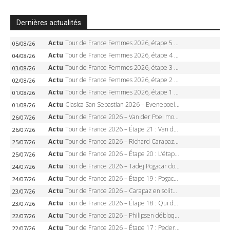
Dernières actualités
Actu
Tour de France Femmes 2026, étape 5 – Demi Vollering gagne à Belleville, Reusser en jaune, Ferrand-Prévot coule
05/08/26
Actu
Tour de France Femmes 2026, étape 4 – Marlen Reusser écrase le chrono, Ferrand-Prévot en crise
04/08/26
Actu
Tour de France Femmes 2026, étape 3 – Sigrid Haugset en solitaire, 88 km d’échappée, maillot jaune
03/08/26
Actu
Tour de France Femmes 2026, étape 2 – Lorena Wiebes doublé à Genève, Markus héroïque, 7e record
02/08/26
Actu
Tour de France Femmes 2026, étape 1 – Lorena Wiebes intouchable à Lausanne, premier maillot jaune
01/08/26
Actu
Clasica San Sebastian 2026 – Evenepoel recordman, 4e victoire, Carapaz battu au sprint
01/08/26
Actu
Tour de France 2026 – Van der Poel monumental à Paris, Pogacar égale le record des cinq sacres
26/07/26
Actu
Tour de France 2026 – Étape 21 : Van der Poel, Pogacar, qui succédera à Wout van Aert sur les Champs-Elysées ?
26/07/26
Actu
Tour de France 2026 – Richard Carapaz roi des Alpes, doublé et maillot à pois, Seixas perd le podium
25/07/26
Actu
Tour de France 2026 – Étape 20 : L’étape reine, Galibier, Sarenne, Alpe d’Huez, qui succédera à Pogacar ?
25/07/26
Actu
Tour de France 2026 – Tadej Pogacar dompte l’Alpe d’Huez, 5e victoire, record de Pantani pulvérisé
24/07/26
Actu
Tour de France 2026 – Étape 19 : Pogacar peut-il enfin dompter l’Alpe d’Huez ?
24/07/26
Actu
Tour de France 2026 – Carapaz en solitaire à Orcières-Merlette, Paret-Peintre à un point du maillot à pois
23/07/26
Actu
Tour de France 2026 – Étape 18 : Qui domptera Orcières-Merlette, première marche vers l’Alpe d’Huez ?
23/07/26
Actu
Tour de France 2026 – Philipsen débloque son compteur à Voiron, Pedersen en danger pour le maillot vert
22/07/26
Actu
Tour de France 2026 – Étape 17 : Pedersen peut-il verrouiller le maillot vert à Voiron ?
22/07/26