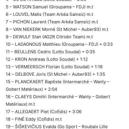
5 – WATSON Samuel (Groupama – FDJ) m.t
6 – LOUVEL Matis (Team Arkéa Samsic) m.t
7 – PICHON Laurent (Team Arkéa Samsic) m.t
8 – VAN NIEKERK Morné (St Michel – Auber93) m.t
9 – DEWULF Stan (AG2R Citroën Team) m.t
10 – LADAGNOUS Matthieu (Groupama – FDJ) + 0:33
11 – BEULLENS Cedric (Lotto Soudal) + 0:35
12 – KRON Andreas (Lotto Soudal) + 1:12
13 – VERMEERSCH Florian (Lotto Soudal) + 1:16
14 – DELBOVE Joris (St Michel – Auber93) + 1:35
15 – PLANCKAERT Baptiste (Intermarché – Wanty –
Gobert Matériaux) + 2:04
16 – CLAEYS Dimitri (Intermarché – Wanty – Gobert
Matériaux) m.t
17 – ALLEGAERT Piet (Cofidis) + 3:06
18 – FINÉ Eddy (Cofidis) m.t
19 – ŠIŠKEVIČIUS Evalda (Go Sport – Roubaix Lille