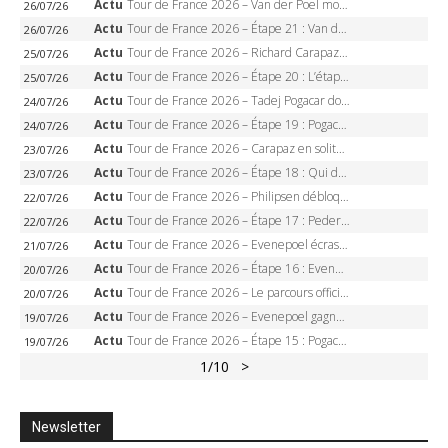
Actu
Tour de France 2026 – Van der Poel monumental à Paris, Pogacar égale le record des cinq sacres
26/07/26
Actu
Tour de France 2026 – Étape 21 : Van der Poel, Pogacar, qui succédera à Wout van Aert sur les Champs-Elysées ?
26/07/26
Actu
Tour de France 2026 – Richard Carapaz roi des Alpes, doublé et maillot à pois, Seixas perd le podium
25/07/26
Actu
Tour de France 2026 – Étape 20 : L’étape reine, Galibier, Sarenne, Alpe d’Huez, qui succédera à Pogacar ?
25/07/26
Actu
Tour de France 2026 – Tadej Pogacar dompte l’Alpe d’Huez, 5e victoire, record de Pantani pulvérisé
24/07/26
Actu
Tour de France 2026 – Étape 19 : Pogacar peut-il enfin dompter l’Alpe d’Huez ?
24/07/26
Actu
Tour de France 2026 – Carapaz en solitaire à Orcières-Merlette, Paret-Peintre à un point du maillot à pois
23/07/26
Actu
Tour de France 2026 – Étape 18 : Qui domptera Orcières-Merlette, première marche vers l’Alpe d’Huez ?
23/07/26
Actu
Tour de France 2026 – Philipsen débloque son compteur à Voiron, Pedersen en danger pour le maillot vert
22/07/26
Actu
Tour de France 2026 – Étape 17 : Pedersen peut-il verrouiller le maillot vert à Voiron ?
22/07/26
Actu
Tour de France 2026 – Evenepoel écrase le chrono d’Évian, Seixas 4e, Lipowitz abandonne
21/07/26
Actu
Tour de France 2026 – Étape 16 : Evenepoel, Pogacar, Ganna… qui domptera le chrono d’Évian pour redessiner le podium ?
20/07/26
Actu
Tour de France 2026 – Le parcours officiel complet : 21 étapes, profils, carte et dates
20/07/26
Actu
Tour de France 2026 – Evenepoel gagne à Solaison, Vingegaard abandonne, Pogacar toujours en jaune
19/07/26
Actu
Tour de France 2026 – Étape 15 : Pogacar peut-il enchaîner au Plateau de Solaison, Seixas viser le podium ?
19/07/26
1
/10
>
Newsletter