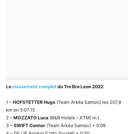
Le
classement complet
du Tro Bro Leon 2022
1 –
HOFSTETTER Hugo
(Team Arkéa Samsic) les 207,8
km en 5:07:15
2 –
MOZZATO Luca
(B&B Hotels – KTM) m.t
3 –
SWIFT Connor
(Team Arkéa Samsic) + 0:09
4 – DE LIE Arnaud (Lotto Soudal) + 0:30