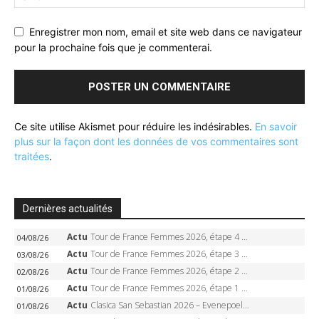
Enregistrer mon nom, email et site web dans ce navigateur
pour la prochaine fois que je commenterai.
Ce site utilise Akismet pour réduire les indésirables.
En savoir
plus sur la façon dont les données de vos commentaires sont
traitées
.
Dernières actualités
Actu
Tour de France Femmes 2026, étape 4 – Marlen Reusser écrase le chrono, Ferrand-Prévot en crise
04/08/26
Actu
Tour de France Femmes 2026, étape 3 – Sigrid Haugset en solitaire, 88 km d’échappée, maillot jaune
03/08/26
Actu
Tour de France Femmes 2026, étape 2 – Lorena Wiebes doublé à Genève, Markus héroïque, 7e record
02/08/26
Actu
Tour de France Femmes 2026, étape 1 – Lorena Wiebes intouchable à Lausanne, premier maillot jaune
01/08/26
Actu
Clasica San Sebastian 2026 – Evenepoel recordman, 4e victoire, Carapaz battu au sprint
01/08/26