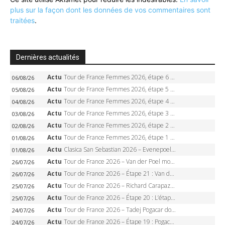
plus sur la façon dont les données de vos commentaires sont
traitées
.
Dernières actualités
Actu
Tour de France Femmes 2026, étape 6 – Kim Le Court-Pienaar gagne à Tournon, Reusser en jaune
06/08/26
Actu
Tour de France Femmes 2026, étape 5 – Demi Vollering gagne à Belleville, Reusser en jaune, Ferrand-Prévot coule
05/08/26
Actu
Tour de France Femmes 2026, étape 4 – Marlen Reusser écrase le chrono, Ferrand-Prévot en crise
04/08/26
Actu
Tour de France Femmes 2026, étape 3 – Sigrid Haugset en solitaire, 88 km d’échappée, maillot jaune
03/08/26
Actu
Tour de France Femmes 2026, étape 2 – Lorena Wiebes doublé à Genève, Markus héroïque, 7e record
02/08/26
Actu
Tour de France Femmes 2026, étape 1 – Lorena Wiebes intouchable à Lausanne, premier maillot jaune
01/08/26
Actu
Clasica San Sebastian 2026 – Evenepoel recordman, 4e victoire, Carapaz battu au sprint
01/08/26
Actu
Tour de France 2026 – Van der Poel monumental à Paris, Pogacar égale le record des cinq sacres
26/07/26
Actu
Tour de France 2026 – Étape 21 : Van der Poel, Pogacar, qui succédera à Wout van Aert sur les Champs-Elysées ?
26/07/26
Actu
Tour de France 2026 – Richard Carapaz roi des Alpes, doublé et maillot à pois, Seixas perd le podium
25/07/26
Actu
Tour de France 2026 – Étape 20 : L’étape reine, Galibier, Sarenne, Alpe d’Huez, qui succédera à Pogacar ?
25/07/26
Actu
Tour de France 2026 – Tadej Pogacar dompte l’Alpe d’Huez, 5e victoire, record de Pantani pulvérisé
24/07/26
Actu
Tour de France 2026 – Étape 19 : Pogacar peut-il enfin dompter l’Alpe d’Huez ?
24/07/26