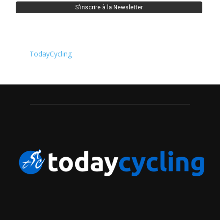
TodayCycling