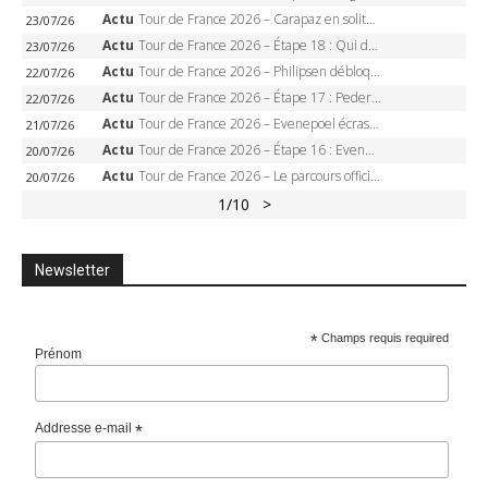
Actu
Tour de France 2026 – Carapaz en solitaire à Orcières-Merlette, Paret-Peintre à un point du maillot à pois
23/07/26
Actu
Tour de France 2026 – Étape 18 : Qui domptera Orcières-Merlette, première marche vers l’Alpe d’Huez ?
23/07/26
Actu
Tour de France 2026 – Philipsen débloque son compteur à Voiron, Pedersen en danger pour le maillot vert
22/07/26
Actu
Tour de France 2026 – Étape 17 : Pedersen peut-il verrouiller le maillot vert à Voiron ?
22/07/26
Actu
Tour de France 2026 – Evenepoel écrase le chrono d’Évian, Seixas 4e, Lipowitz abandonne
21/07/26
Actu
Tour de France 2026 – Étape 16 : Evenepoel, Pogacar, Ganna… qui domptera le chrono d’Évian pour redessiner le podium ?
20/07/26
Actu
Tour de France 2026 – Le parcours officiel complet : 21 étapes, profils, carte et dates
20/07/26
1
/10
>
Newsletter
*
Champs requis required
Prénom
Addresse e-mail
*