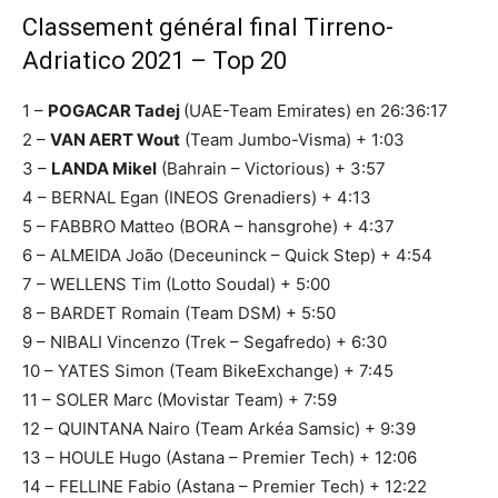
Classement général final Tirreno-
Adriatico 2021 – Top 20
1 –
POGACAR Tadej
(UAE-Team Emirates) en 26:36:17
2 –
VAN AERT Wout
(Team Jumbo-Visma) + 1:03
3 –
LANDA Mikel
(Bahrain – Victorious) + 3:57
4 – BERNAL Egan (INEOS Grenadiers) + 4:13
5 – FABBRO Matteo (BORA – hansgrohe) + 4:37
6 – ALMEIDA João (Deceuninck – Quick Step) + 4:54
7 – WELLENS Tim (Lotto Soudal) + 5:00
8 – BARDET Romain (Team DSM) + 5:50
9 – NIBALI Vincenzo (Trek – Segafredo) + 6:30
10 – YATES Simon (Team BikeExchange) + 7:45
11 – SOLER Marc (Movistar Team) + 7:59
12 – QUINTANA Nairo (Team Arkéa Samsic) + 9:39
13 – HOULE Hugo (Astana – Premier Tech) + 12:06
14 – FELLINE Fabio (Astana – Premier Tech) + 12:22