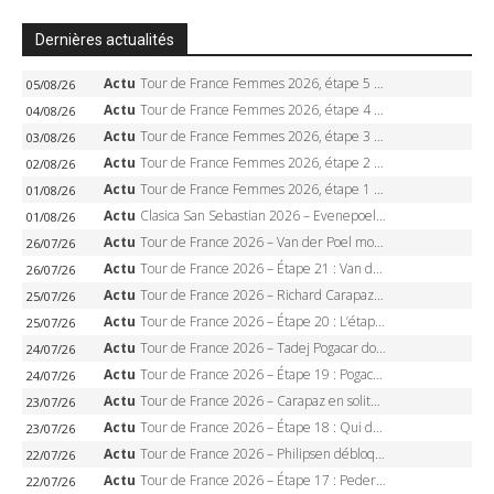
Dernières actualités
Actu
Tour de France Femmes 2026, étape 5 – Demi Vollering gagne à Belleville, Reusser en jaune, Ferrand-Prévot coule
05/08/26
Actu
Tour de France Femmes 2026, étape 4 – Marlen Reusser écrase le chrono, Ferrand-Prévot en crise
04/08/26
Actu
Tour de France Femmes 2026, étape 3 – Sigrid Haugset en solitaire, 88 km d’échappée, maillot jaune
03/08/26
Actu
Tour de France Femmes 2026, étape 2 – Lorena Wiebes doublé à Genève, Markus héroïque, 7e record
02/08/26
Actu
Tour de France Femmes 2026, étape 1 – Lorena Wiebes intouchable à Lausanne, premier maillot jaune
01/08/26
Actu
Clasica San Sebastian 2026 – Evenepoel recordman, 4e victoire, Carapaz battu au sprint
01/08/26
Actu
Tour de France 2026 – Van der Poel monumental à Paris, Pogacar égale le record des cinq sacres
26/07/26
Actu
Tour de France 2026 – Étape 21 : Van der Poel, Pogacar, qui succédera à Wout van Aert sur les Champs-Elysées ?
26/07/26
Actu
Tour de France 2026 – Richard Carapaz roi des Alpes, doublé et maillot à pois, Seixas perd le podium
25/07/26
Actu
Tour de France 2026 – Étape 20 : L’étape reine, Galibier, Sarenne, Alpe d’Huez, qui succédera à Pogacar ?
25/07/26
Actu
Tour de France 2026 – Tadej Pogacar dompte l’Alpe d’Huez, 5e victoire, record de Pantani pulvérisé
24/07/26
Actu
Tour de France 2026 – Étape 19 : Pogacar peut-il enfin dompter l’Alpe d’Huez ?
24/07/26
Actu
Tour de France 2026 – Carapaz en solitaire à Orcières-Merlette, Paret-Peintre à un point du maillot à pois
23/07/26
Actu
Tour de France 2026 – Étape 18 : Qui domptera Orcières-Merlette, première marche vers l’Alpe d’Huez ?
23/07/26
Actu
Tour de France 2026 – Philipsen débloque son compteur à Voiron, Pedersen en danger pour le maillot vert
22/07/26
Actu
Tour de France 2026 – Étape 17 : Pedersen peut-il verrouiller le maillot vert à Voiron ?
22/07/26