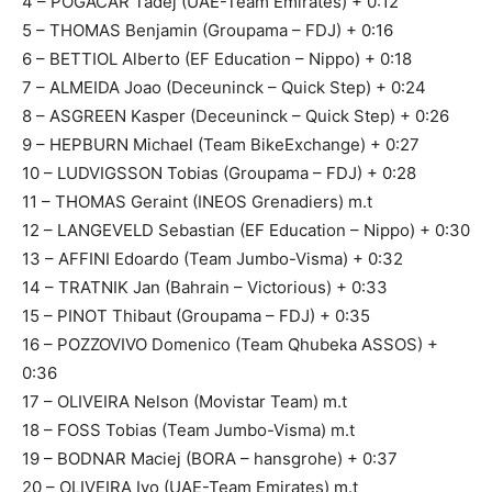
4 – POGACAR Tadej (UAE-Team Emirates) + 0:12
5 – THOMAS Benjamin (Groupama – FDJ) + 0:16
6 – BETTIOL Alberto (EF Education – Nippo) + 0:18
7 – ALMEIDA Joao (Deceuninck – Quick Step) + 0:24
8 – ASGREEN Kasper (Deceuninck – Quick Step) + 0:26
9 – HEPBURN Michael (Team BikeExchange) + 0:27
10 – LUDVIGSSON Tobias (Groupama – FDJ) + 0:28
11 – THOMAS Geraint (INEOS Grenadiers) m.t
12 – LANGEVELD Sebastian (EF Education – Nippo) + 0:30
13 – AFFINI Edoardo (Team Jumbo-Visma) + 0:32
14 – TRATNIK Jan (Bahrain – Victorious) + 0:33
15 – PINOT Thibaut (Groupama – FDJ) + 0:35
16 – POZZOVIVO Domenico (Team Qhubeka ASSOS) +
0:36
17 – OLIVEIRA Nelson (Movistar Team) m.t
18 – FOSS Tobias (Team Jumbo-Visma) m.t
19 – BODNAR Maciej (BORA – hansgrohe) + 0:37
20 – OLIVEIRA Ivo (UAE-Team Emirates) m.t