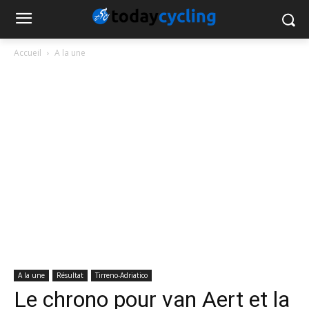
Accueil
A la une
A la une
Résultat
Tirreno-Adriatico
Le chrono pour van Aert et la