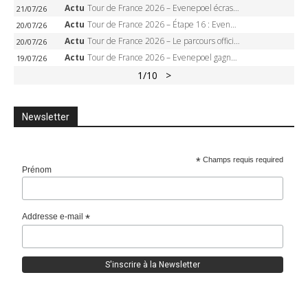
Actu
Tour de France 2026 – Evenepoel écrase le chrono d’Évian, Seixas 4e, Lipowitz abandonne
21/07/26
Actu
Tour de France 2026 – Étape 16 : Evenepoel, Pogacar, Ganna… qui domptera le chrono d’Évian pour redessiner le podium ?
20/07/26
Actu
Tour de France 2026 – Le parcours officiel complet : 21 étapes, profils, carte et dates
20/07/26
Actu
Tour de France 2026 – Evenepoel gagne à Solaison, Vingegaard abandonne, Pogacar toujours en jaune
19/07/26
1
/10
>
Newsletter
*
Champs requis required
Prénom
Addresse e-mail
*