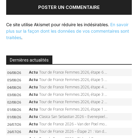
Ce site utilise Akismet pour réduire les indésirables.
En savoir
plus sur la façon dont les données de vos commentaires sont
traitées
.
Dernières actualités
Actu
Tour de France Femmes 2026, étape 6 – Kim Le Court-Pienaar gagne à Tournon, Reusser en jaune
06/08/26
Actu
Tour de France Femmes 2026, étape 5 – Demi Vollering gagne à Belleville, Reusser en jaune, Ferrand-Prévot coule
05/08/26
Actu
Tour de France Femmes 2026, étape 4 – Marlen Reusser écrase le chrono, Ferrand-Prévot en crise
04/08/26
Actu
Tour de France Femmes 2026, étape 3 – Sigrid Haugset en solitaire, 88 km d’échappée, maillot jaune
03/08/26
Actu
Tour de France Femmes 2026, étape 2 – Lorena Wiebes doublé à Genève, Markus héroïque, 7e record
02/08/26
Actu
Tour de France Femmes 2026, étape 1 – Lorena Wiebes intouchable à Lausanne, premier maillot jaune
01/08/26
Actu
Clasica San Sebastian 2026 – Evenepoel recordman, 4e victoire, Carapaz battu au sprint
01/08/26
Actu
Tour de France 2026 – Van der Poel monumental à Paris, Pogacar égale le record des cinq sacres
26/07/26
Actu
Tour de France 2026 – Étape 21 : Van der Poel, Pogacar, qui succédera à Wout van Aert sur les Champs-Elysées ?
26/07/26