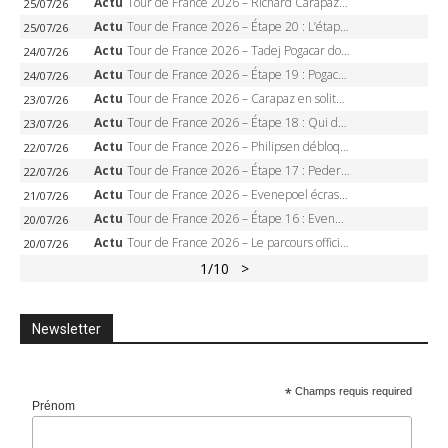
Actu
Tour de France 2026 – Richard Carapaz roi des Alpes, doublé et maillot à pois, Seixas perd le podium
25/07/26
Actu
Tour de France 2026 – Étape 20 : L’étape reine, Galibier, Sarenne, Alpe d’Huez, qui succédera à Pogacar ?
25/07/26
Actu
Tour de France 2026 – Tadej Pogacar dompte l’Alpe d’Huez, 5e victoire, record de Pantani pulvérisé
24/07/26
Actu
Tour de France 2026 – Étape 19 : Pogacar peut-il enfin dompter l’Alpe d’Huez ?
24/07/26
Actu
Tour de France 2026 – Carapaz en solitaire à Orcières-Merlette, Paret-Peintre à un point du maillot à pois
23/07/26
Actu
Tour de France 2026 – Étape 18 : Qui domptera Orcières-Merlette, première marche vers l’Alpe d’Huez ?
23/07/26
Actu
Tour de France 2026 – Philipsen débloque son compteur à Voiron, Pedersen en danger pour le maillot vert
22/07/26
Actu
Tour de France 2026 – Étape 17 : Pedersen peut-il verrouiller le maillot vert à Voiron ?
22/07/26
Actu
Tour de France 2026 – Evenepoel écrase le chrono d’Évian, Seixas 4e, Lipowitz abandonne
21/07/26
Actu
Tour de France 2026 – Étape 16 : Evenepoel, Pogacar, Ganna… qui domptera le chrono d’Évian pour redessiner le podium ?
20/07/26
Actu
Tour de France 2026 – Le parcours officiel complet : 21 étapes, profils, carte et dates
20/07/26
1
/10
>
Newsletter
*
Champs requis required
Prénom