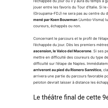
l’échappée du jour où il y aura du temps à ga
jouer entre les favoris du Tour d’Italie. Si le
(Groupama-FDJ) ne sera pas au centre du dé
mené par Koen Bouwman
(Jumbo-Visma) lui
coureurs, échappés ou non.
Concernant le parcours et le profil de l’éta
l’échappée du jour. Dès les premiers mètres
ascension, le Valco del Macerone
. Si ses p
mettre en difficulté des coureurs du type 
difficulté sur l’étape de Naples. Immédiate
arriveront au pied du Rionero Sannitico
, cl
arrivera une partie du parcours favorable p
peloton devrait laisser à distance les écha
Le théâtre final de cette 9