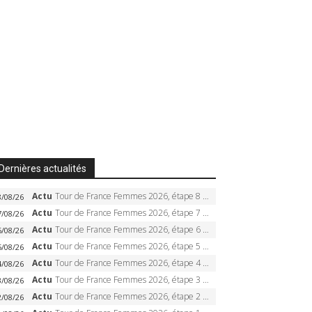
Dernières actualités
Actu
Tour de France Femmes 2026, étape 8 – Demi Vollering gagne à Nice, reprend le jaune, Niewiadoma à 8 secondes
8/08/26
Actu
Tour de France Femmes 2026, étape 7 – Kasia Niewiadoma gagne le Ventoux, maillot jaune, Reusser et Vollering piégées
7/08/26
Actu
Tour de France Femmes 2026, étape 6 – Kim Le Court-Pienaar gagne à Tournon, Reusser en jaune
6/08/26
Actu
Tour de France Femmes 2026, étape 5 – Demi Vollering gagne à Belleville, Reusser en jaune, Ferrand-Prévot coule
5/08/26
Actu
Tour de France Femmes 2026, étape 4 – Marlen Reusser écrase le chrono, Ferrand-Prévot en crise
4/08/26
Actu
Tour de France Femmes 2026, étape 3 – Sigrid Haugset en solitaire, 88 km d’échappée, maillot jaune
3/08/26
Actu
Tour de France Femmes 2026, étape 2 – Lorena Wiebes doublé à Genève, Markus héroïque, 7e record
2/08/26