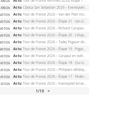
Actu
Tour de France Femmes 2026, étape 1 – Lorena Wiebes intouchable à Lausanne, premier maillot jaune
1/08/26
Actu
Clasica San Sebastian 2026 – Evenepoel recordman, 4e victoire, Carapaz battu au sprint
1/08/26
Actu
Tour de France 2026 – Van der Poel monumental à Paris, Pogacar égale le record des cinq sacres
6/07/26
Actu
Tour de France 2026 – Étape 21 : Van der Poel, Pogacar, qui succédera à Wout van Aert sur les Champs-Elysées ?
6/07/26
Actu
Tour de France 2026 – Richard Carapaz roi des Alpes, doublé et maillot à pois, Seixas perd le podium
5/07/26
Actu
Tour de France 2026 – Étape 20 : L’étape reine, Galibier, Sarenne, Alpe d’Huez, qui succédera à Pogacar ?
5/07/26
Actu
Tour de France 2026 – Tadej Pogacar dompte l’Alpe d’Huez, 5e victoire, record de Pantani pulvérisé
4/07/26
Actu
Tour de France 2026 – Étape 19 : Pogacar peut-il enfin dompter l’Alpe d’Huez ?
4/07/26
Actu
Tour de France 2026 – Carapaz en solitaire à Orcières-Merlette, Paret-Peintre à un point du maillot à pois
3/07/26
Actu
Tour de France 2026 – Étape 18 : Qui domptera Orcières-Merlette, première marche vers l’Alpe d’Huez ?
3/07/26
Actu
Tour de France 2026 – Philipsen débloque son compteur à Voiron, Pedersen en danger pour le maillot vert
2/07/26
Actu
Tour de France 2026 – Étape 17 : Pedersen peut-il verrouiller le maillot vert à Voiron ?
2/07/26
Actu
Tour de France 2026 – Evenepoel écrase le chrono d’Évian, Seixas 4e, Lipowitz abandonne
1/07/26
1
/10
>