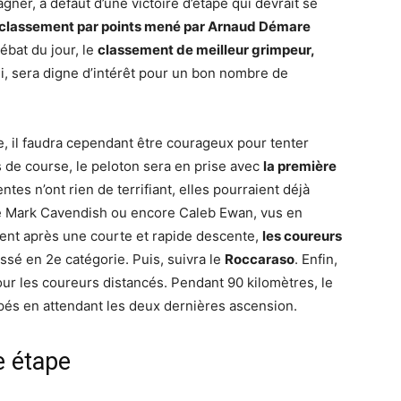
gner, à défaut d’une victoire d’étape qui devrait se
classement par points mené par Arnaud Démare
bat du jour, le
classement de meilleur grimpeur,
, sera digne d’intérêt pour un bon nombre de
pe, il faudra cependant être courageux pour tenter
 de course, le peloton sera en prise avec
la première
entes n’ont rien de terrifiant, elles pourraient déjà
de Mark Cavendish ou encore Caleb Ewan, vus en
ment après une courte et rapide descente,
les coureurs
assé en 2e catégorie. Puis, suivra le
Roccaraso
. Enfin,
our les coureurs distancés. Pendant 90 kilomètres, le
ppés en attendant les deux dernières ascension.
e étape