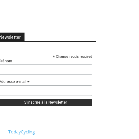
Newsletter
*
Champs requis required
Prénom
Addresse e-mail
*
TodayCycling