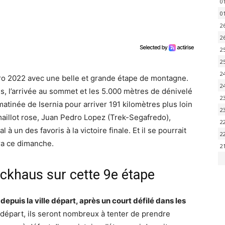
0
0
2
2
2
2
2
iro 2022 avec une belle et grande étape de montagne.
2
s, l’arrivée au sommet et les 5.000 mètres de dénivelé
2
matinée de Isernia pour arriver 191 kilomètres plus loin
2
l maillot rose, Juan Pedro Lopez (Trek-Segafredo),
2
 un des favoris à la victoire finale. Et il se pourrait
2
ra ce dimanche.
2
ckhaus sur cette 9e étape
epuis la ville départ, après un court défilé dans les
 départ, ils seront nombreux à tenter de prendre