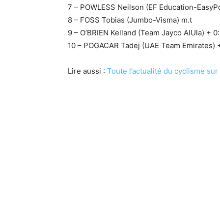
7 – POWLESS Neilson (EF Education-EasyPo
8 – FOSS Tobias (Jumbo-Visma) m.t
9 – O’BRIEN Kelland (Team Jayco AlUla) + 0:
10 – POGACAR Tadej (UAE Team Emirates) +
Lire aussi :
Toute l’actualité du cyclisme su