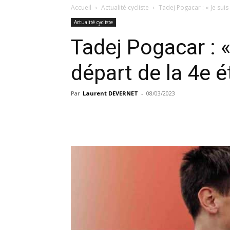
Accueil
Actualité cycliste
Tadej Pogacar : « Je suis 
Actualité cycliste
Tadej Pogacar : «
départ de la 4e é
Par
Laurent DEVERNET
-
08/03/2023