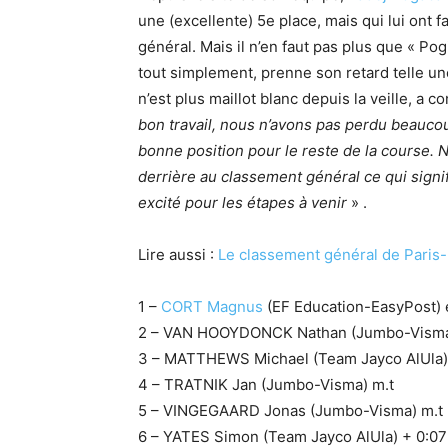
une (excellente) 5e place, mais qui lui ont
général. Mais il n’en faut pas plus que « Po
tout simplement, prenne son retard telle un
n’est plus maillot blanc depuis la veille, a c
bon travail, nous n’avons pas perdu beauc
bonne position pour le reste de la course.
derrière au classement général ce qui signi
excité pour les étapes à venir
» .
Lire aussi :
Le classement général de Paris
1 –
CORT Magnus
(EF Education-EasyPost) 
2 – VAN HOOYDONCK Nathan (Jumbo-Visma)
3 – MATTHEWS Michael (Team Jayco AlUla)
4 – TRATNIK Jan (Jumbo-Visma) m.t
5 – VINGEGAARD Jonas (Jumbo-Visma) m.t
6 – YATES Simon (Team Jayco AlUla) + 0:07