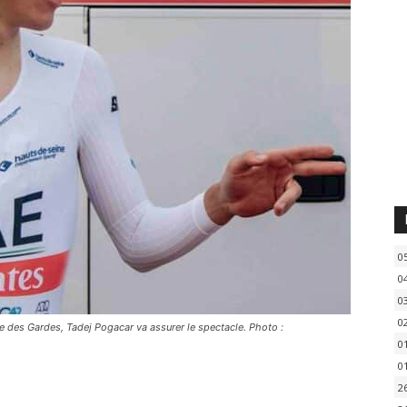
0
0
0
0
ge des Gardes, Tadej Pogacar va assurer le spectacle. Photo :
0
0
2