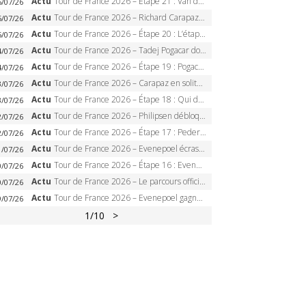
Actu
Tour de France 2026 – Étape 21 : Van der Poel, Pogacar, qui succédera à Wout van Aert sur les Champs-Elysées ?
6/07/26
Actu
Tour de France 2026 – Richard Carapaz roi des Alpes, doublé et maillot à pois, Seixas perd le podium
5/07/26
Actu
Tour de France 2026 – Étape 20 : L’étape reine, Galibier, Sarenne, Alpe d’Huez, qui succédera à Pogacar ?
5/07/26
Actu
Tour de France 2026 – Tadej Pogacar dompte l’Alpe d’Huez, 5e victoire, record de Pantani pulvérisé
4/07/26
Actu
Tour de France 2026 – Étape 19 : Pogacar peut-il enfin dompter l’Alpe d’Huez ?
4/07/26
Actu
Tour de France 2026 – Carapaz en solitaire à Orcières-Merlette, Paret-Peintre à un point du maillot à pois
3/07/26
Actu
Tour de France 2026 – Étape 18 : Qui domptera Orcières-Merlette, première marche vers l’Alpe d’Huez ?
3/07/26
Actu
Tour de France 2026 – Philipsen débloque son compteur à Voiron, Pedersen en danger pour le maillot vert
2/07/26
Actu
Tour de France 2026 – Étape 17 : Pedersen peut-il verrouiller le maillot vert à Voiron ?
2/07/26
Actu
Tour de France 2026 – Evenepoel écrase le chrono d’Évian, Seixas 4e, Lipowitz abandonne
1/07/26
Actu
Tour de France 2026 – Étape 16 : Evenepoel, Pogacar, Ganna… qui domptera le chrono d’Évian pour redessiner le podium ?
0/07/26
Actu
Tour de France 2026 – Le parcours officiel complet : 21 étapes, profils, carte et dates
0/07/26
Actu
Tour de France 2026 – Evenepoel gagne à Solaison, Vingegaard abandonne, Pogacar toujours en jaune
9/07/26
1
/10
>