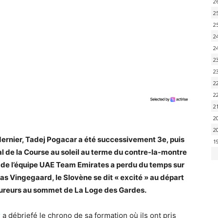
2
2
2
2
2
2
2
2
2
2
2
2
dernier, Tadej Pogacar a été successivement 3e, puis
1
l de la Course au soleil au terme du contre-la-montre
er de l’équipe UAE Team Emirates a perdu du temps sur
s Vingegaard, le Slovène se dit « excité » au départ
oureurs au sommet de La Loge des Gardes.
r
a débriefé le chrono de sa formation où ils ont pris