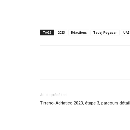
TAGS
2023
Réactions
Tadej Pogacar
UAE
Article précédent
Tirreno-Adriatico 2023, étape 3, parcours détail