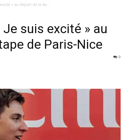
excité » au départ de la 4e...
 Je suis excité » au
tape de Paris-Nice
0