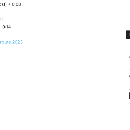
st) + 0:08
11
 0:14
r route 2023