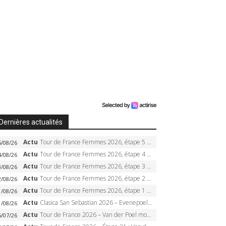
Dernières actualités
Actu
Tour de France Femmes 2026, étape 5 – Demi Vollering gagne à Belleville, Reusser en jaune, Ferrand-Prévot coule
5/08/26
Actu
Tour de France Femmes 2026, étape 4 – Marlen Reusser écrase le chrono, Ferrand-Prévot en crise
4/08/26
Actu
Tour de France Femmes 2026, étape 3 – Sigrid Haugset en solitaire, 88 km d’échappée, maillot jaune
3/08/26
Actu
Tour de France Femmes 2026, étape 2 – Lorena Wiebes doublé à Genève, Markus héroïque, 7e record
2/08/26
Actu
Tour de France Femmes 2026, étape 1 – Lorena Wiebes intouchable à Lausanne, premier maillot jaune
1/08/26
Actu
Clasica San Sebastian 2026 – Evenepoel recordman, 4e victoire, Carapaz battu au sprint
1/08/26
Actu
Tour de France 2026 – Van der Poel monumental à Paris, Pogacar égale le record des cinq sacres
6/07/26