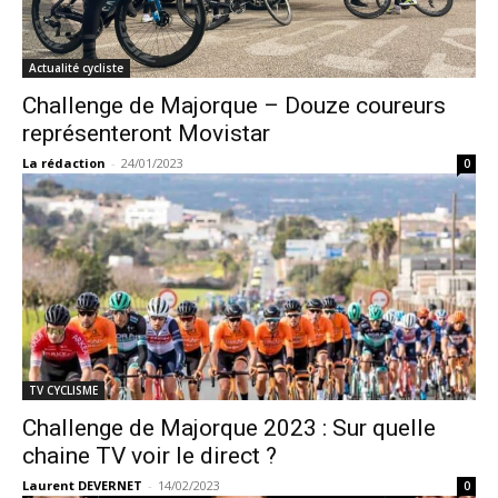
Actualité cycliste
Challenge de Majorque – Douze coureurs
représenteront Movistar
La rédaction
-
24/01/2023
0
TV CYCLISME
Challenge de Majorque 2023 : Sur quelle
chaine TV voir le direct ?
Laurent DEVERNET
-
14/02/2023
0