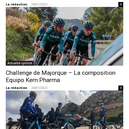
La rédaction
-
24/01/2023
0
Actualité cycliste
Challenge de Majorque – La composition
Equipo Kern Pharma
La rédaction
-
24/01/2023
0