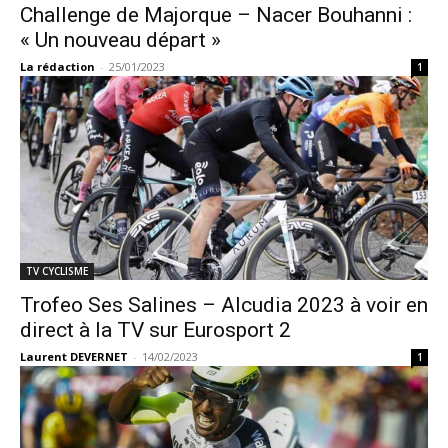
Challenge de Majorque – Nacer Bouhanni :
« Un nouveau départ »
La rédaction
-
25/01/2023
1
TV CYCLISME
Trofeo Ses Salines – Alcudia 2023 à voir en
direct à la TV sur Eurosport 2
Laurent DEVERNET
-
14/02/2023
1