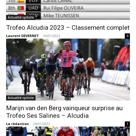
Actualité cycliste
Trofeo Alcudia 2023 – Classement complet
Laurent DEVERNET
-
26/01/2023
0
Actualité cycliste
Marijn van den Berg vainqueur surprise au
Trofeo Ses Salines – Alcudia
La rédaction
-
26/01/2023
1