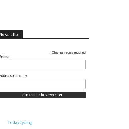
Newsletter
*
Champs requis required
Prénom
Addresse e-mail
*
TodayCycling