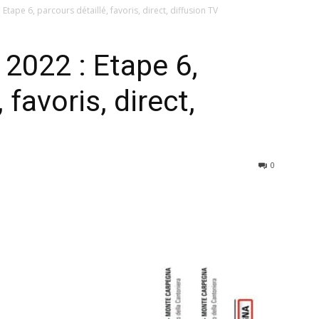
 Etape 6, parcours détaillé, favoris, direct, diffusion TV
 2022 : Etape 6,
 favoris, direct,
0