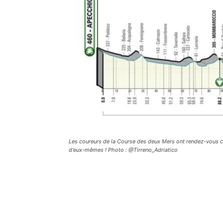
Les coureurs de la Course des deux Mers ont rendez-vous ce
d'eux-mêmes ! Photo : @Tirreno_Adriatico