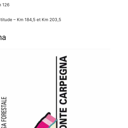
m 126
ltitude – Km 184,5 et Km 203,5
na