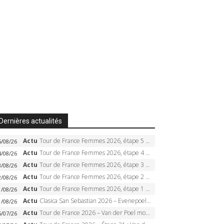
Dernières actualités
Actu
Tour de France Femmes 2026, étape 5 – Demi Vollering gagne à Belleville, Reusser en jaune, Ferrand-Prévot coule
5/08/26
Actu
Tour de France Femmes 2026, étape 4 – Marlen Reusser écrase le chrono, Ferrand-Prévot en crise
4/08/26
Actu
Tour de France Femmes 2026, étape 3 – Sigrid Haugset en solitaire, 88 km d’échappée, maillot jaune
3/08/26
Actu
Tour de France Femmes 2026, étape 2 – Lorena Wiebes doublé à Genève, Markus héroïque, 7e record
2/08/26
Actu
Tour de France Femmes 2026, étape 1 – Lorena Wiebes intouchable à Lausanne, premier maillot jaune
1/08/26
Actu
Clasica San Sebastian 2026 – Evenepoel recordman, 4e victoire, Carapaz battu au sprint
1/08/26
Actu
Tour de France 2026 – Van der Poel monumental à Paris, Pogacar égale le record des cinq sacres
6/07/26