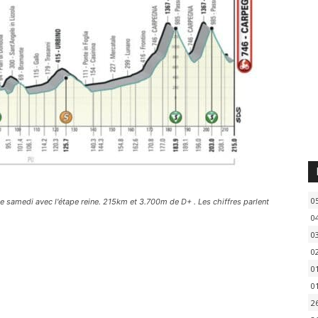
0
 samedi avec l'étape reine. 215km et 3.700m de D+ . Les chiffres parlent
0
0
0
0
0
2