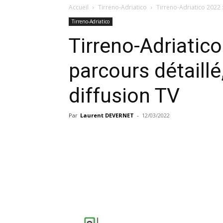
Accueil
Tirreno-Adriatico
Tirreno-Adriatico 2022 :
Tirreno-Adriatico
Tirreno-Adriatico
parcours détaillé,
diffusion TV
Par
Laurent DEVERNET
-
12/03/2022