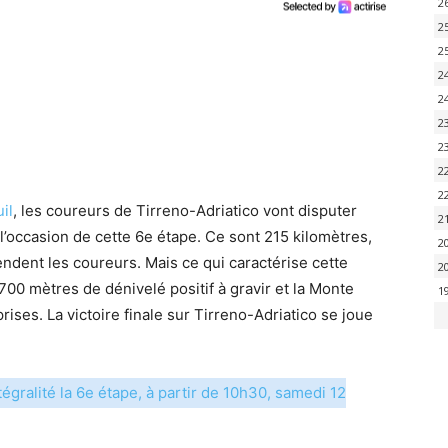
2
2
2
2
2
2
2
2
2
il
, les coureurs de Tirreno-Adriatico vont disputer
2
à l’occasion de cette 6e étape. Ce sont 215 kilomètres,
2
ndent les coureurs. Mais ce qui caractérise cette
2
.700 mètres de dénivelé positif à gravir et la Monte
1
rises. La victoire finale sur Tirreno-Adriatico se joue
tégralité la 6e étape, à partir de 10h30, samedi 12