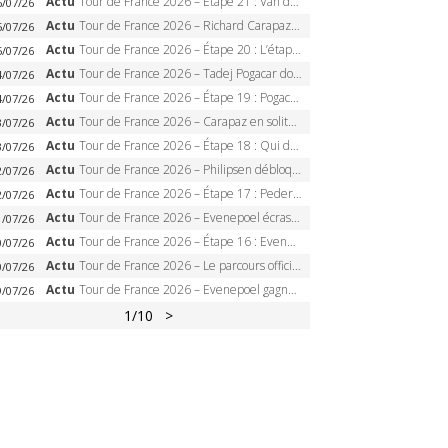
Actu
Tour de France 2026 – Étape 21 : Van der Poel, Pogacar, qui succédera à Wout van Aert sur les Champs-Elysées ?
6/07/26
Actu
Tour de France 2026 – Richard Carapaz roi des Alpes, doublé et maillot à pois, Seixas perd le podium
5/07/26
Actu
Tour de France 2026 – Étape 20 : L’étape reine, Galibier, Sarenne, Alpe d’Huez, qui succédera à Pogacar ?
5/07/26
Actu
Tour de France 2026 – Tadej Pogacar dompte l’Alpe d’Huez, 5e victoire, record de Pantani pulvérisé
4/07/26
Actu
Tour de France 2026 – Étape 19 : Pogacar peut-il enfin dompter l’Alpe d’Huez ?
4/07/26
Actu
Tour de France 2026 – Carapaz en solitaire à Orcières-Merlette, Paret-Peintre à un point du maillot à pois
3/07/26
Actu
Tour de France 2026 – Étape 18 : Qui domptera Orcières-Merlette, première marche vers l’Alpe d’Huez ?
3/07/26
Actu
Tour de France 2026 – Philipsen débloque son compteur à Voiron, Pedersen en danger pour le maillot vert
2/07/26
Actu
Tour de France 2026 – Étape 17 : Pedersen peut-il verrouiller le maillot vert à Voiron ?
2/07/26
Actu
Tour de France 2026 – Evenepoel écrase le chrono d’Évian, Seixas 4e, Lipowitz abandonne
1/07/26
Actu
Tour de France 2026 – Étape 16 : Evenepoel, Pogacar, Ganna… qui domptera le chrono d’Évian pour redessiner le podium ?
0/07/26
Actu
Tour de France 2026 – Le parcours officiel complet : 21 étapes, profils, carte et dates
0/07/26
Actu
Tour de France 2026 – Evenepoel gagne à Solaison, Vingegaard abandonne, Pogacar toujours en jaune
9/07/26
1
/10
>