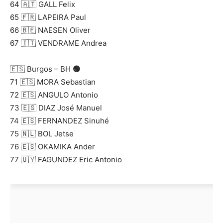
64 🇦🇹 GALL Felix
65 🇫🇷 LAPEIRA Paul
66 🇧🇪 NAESEN Oliver
67 🇮🇹 VENDRAME Andrea
🇪🇸 Burgos – BH
🟢
71 🇪🇸 MORA Sebastian
72 🇪🇸 ANGULO Antonio
73 🇪🇸 DIAZ José Manuel
74 🇪🇸 FERNANDEZ Sinuhé
75 🇳🇱 BOL Jetse
76 🇪🇸 OKAMIKA Ander
77 🇺🇾 FAGUNDEZ Eric Antonio