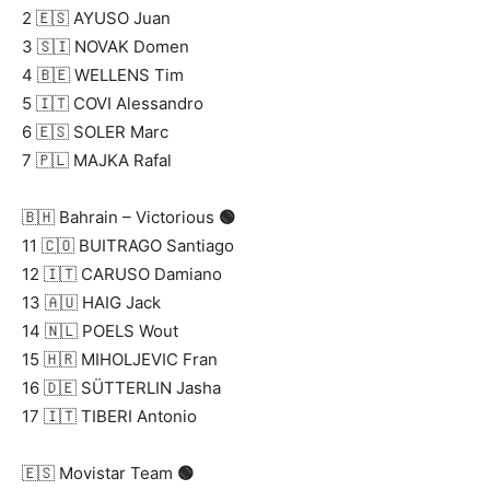
2 🇪🇸 AYUSO Juan
3 🇸🇮 NOVAK Domen
4 🇧🇪 WELLENS Tim
5 🇮🇹 COVI Alessandro
6 🇪🇸 SOLER Marc
7 🇵🇱 MAJKA Rafal
🇧🇭 Bahrain – Victorious
🟢
11 🇨🇴 BUITRAGO Santiago
12 🇮🇹 CARUSO Damiano
13 🇦🇺 HAIG Jack
14 🇳🇱 POELS Wout
15 🇭🇷 MIHOLJEVIC Fran
16 🇩🇪 SÜTTERLIN Jasha
17 🇮🇹 TIBERI Antonio
🇪🇸 Movistar Team
🟢