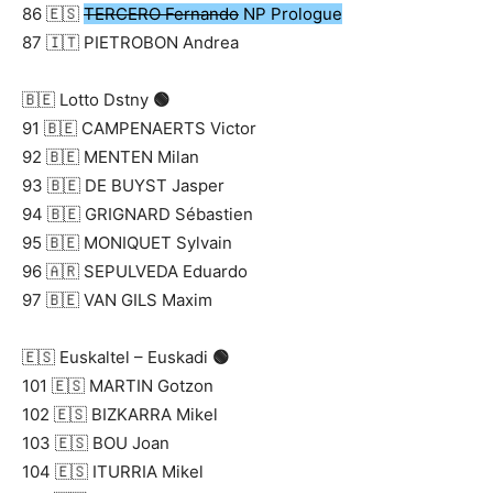
86 🇪🇸
TERCERO Fernando
NP Prologue
87 🇮🇹 PIETROBON Andrea
🇧🇪 Lotto Dstny
🟢
91 🇧🇪 CAMPENAERTS Victor
92 🇧🇪 MENTEN Milan
93 🇧🇪 DE BUYST Jasper
94 🇧🇪 GRIGNARD Sébastien
95 🇧🇪 MONIQUET Sylvain
96 🇦🇷 SEPULVEDA Eduardo
97 🇧🇪 VAN GILS Maxim
🇪🇸 Euskaltel – Euskadi
🟢
101 🇪🇸 MARTIN Gotzon
102 🇪🇸 BIZKARRA Mikel
103 🇪🇸 BOU Joan
104 🇪🇸 ITURRIA Mikel