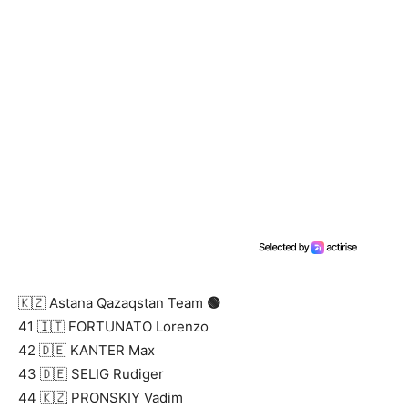
🇰🇿 Astana Qazaqstan Team
🟢
41 🇮🇹 FORTUNATO Lorenzo
42 🇩🇪 KANTER Max
43 🇩🇪 SELIG Rudiger
44 🇰🇿 PRONSKIY Vadim