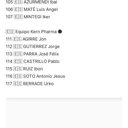
105 🇪🇸 AZURMENDI Ibai
106 🇪🇸 MATÉ Luis Angel
107 🇪🇸 MINTEGI Iker
🇪🇸 Equipo Kern Pharma
🟢
111 🇪🇸 AGIRRE Jon
112 🇪🇸 GUTIERREZ Jorge
113 🇪🇸 PARRA José Félix
114 🇪🇸 CASTRILLO Pablo
115 🇪🇸 RUIZ Ibon
116 🇪🇸 SOTO Antonio Jesus
117 🇪🇸 BERRADE Urko