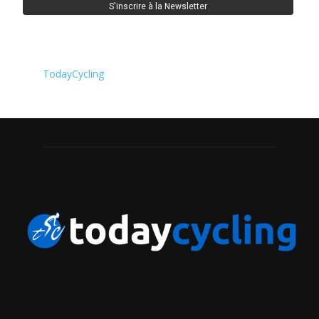
TodayCycling