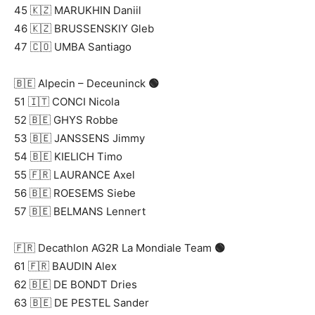
45 🇰🇿 MARUKHIN Daniil
46 🇰🇿 BRUSSENSKIY Gleb
47 🇨🇴 UMBA Santiago
🇧🇪 Alpecin – Deceuninck
🟢
51 🇮🇹 CONCI Nicola
52 🇧🇪 GHYS Robbe
53 🇧🇪 JANSSENS Jimmy
54 🇧🇪 KIELICH Timo
55 🇫🇷 LAURANCE Axel
56 🇧🇪 ROESEMS Siebe
57 🇧🇪 BELMANS Lennert
🇫🇷 Decathlon AG2R La Mondiale Team
🟢
61 🇫🇷 BAUDIN Alex
62 🇧🇪 DE BONDT Dries
63 🇧🇪 DE PESTEL Sander