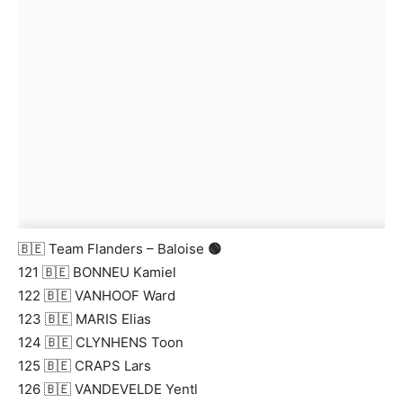
🇧🇪 Team Flanders – Baloise
🟢
121 🇧🇪 BONNEU Kamiel
122 🇧🇪 VANHOOF Ward
123 🇧🇪 MARIS Elias
124 🇧🇪 CLYNHENS Toon
125 🇧🇪 CRAPS Lars
126 🇧🇪 VANDEVELDE Yentl