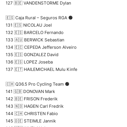
127 🇧🇪 VANDENSTORME Dylan
🇪🇸 Caja Rural – Seguros RGA
🟢
131 🇪🇸 NICOLAU Joel
132 🇪🇸 BARCELO Fernando
133 🇦🇺 BERWICK Sebastian
134 🇪🇨 CEPEDA Jefferson Alveiro
135 🇪🇸 GONZALEZ David
136 🇪🇸 LOPEZ Joseba
137 🇪🇹 HAILEMICHAEL Mulu Kinfe
🇨🇭 Q36.5 Pro Cycling Team
🟢
141 🇬🇧 DONOVAN Mark
142 🇧🇪 FRISON Frederik
143 🇳🇴 HAGEN Carl Fredrik
144 🇨🇭 CHRISTEN Fabio
145 🇩🇪 STEIMLE Jannik