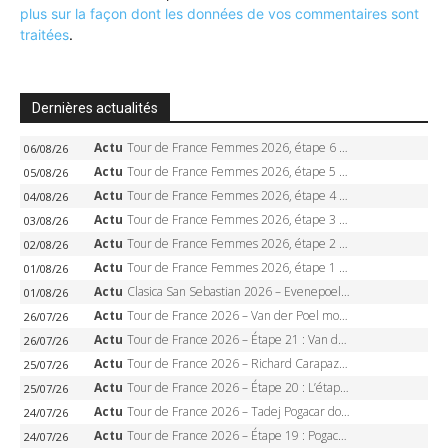
plus sur la façon dont les données de vos commentaires sont
traitées
.
Dernières actualités
Actu
Tour de France Femmes 2026, étape 6 – Kim Le Court-Pienaar gagne à Tournon, Reusser en jaune
06/08/26
Actu
Tour de France Femmes 2026, étape 5 – Demi Vollering gagne à Belleville, Reusser en jaune, Ferrand-Prévot coule
05/08/26
Actu
Tour de France Femmes 2026, étape 4 – Marlen Reusser écrase le chrono, Ferrand-Prévot en crise
04/08/26
Actu
Tour de France Femmes 2026, étape 3 – Sigrid Haugset en solitaire, 88 km d’échappée, maillot jaune
03/08/26
Actu
Tour de France Femmes 2026, étape 2 – Lorena Wiebes doublé à Genève, Markus héroïque, 7e record
02/08/26
Actu
Tour de France Femmes 2026, étape 1 – Lorena Wiebes intouchable à Lausanne, premier maillot jaune
01/08/26
Actu
Clasica San Sebastian 2026 – Evenepoel recordman, 4e victoire, Carapaz battu au sprint
01/08/26
Actu
Tour de France 2026 – Van der Poel monumental à Paris, Pogacar égale le record des cinq sacres
26/07/26
Actu
Tour de France 2026 – Étape 21 : Van der Poel, Pogacar, qui succédera à Wout van Aert sur les Champs-Elysées ?
26/07/26
Actu
Tour de France 2026 – Richard Carapaz roi des Alpes, doublé et maillot à pois, Seixas perd le podium
25/07/26
Actu
Tour de France 2026 – Étape 20 : L’étape reine, Galibier, Sarenne, Alpe d’Huez, qui succédera à Pogacar ?
25/07/26
Actu
Tour de France 2026 – Tadej Pogacar dompte l’Alpe d’Huez, 5e victoire, record de Pantani pulvérisé
24/07/26
Actu
Tour de France 2026 – Étape 19 : Pogacar peut-il enfin dompter l’Alpe d’Huez ?
24/07/26