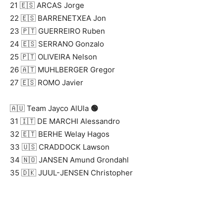
21 🇪🇸 ARCAS Jorge
22 🇪🇸 BARRENETXEA Jon
23 🇵🇹 GUERREIRO Ruben
24 🇪🇸 SERRANO Gonzalo
25 🇵🇹 OLIVEIRA Nelson
26 🇦🇹 MUHLBERGER Gregor
27 🇪🇸 ROMO Javier
🇦🇺 Team Jayco AlUla
🟢
31 🇮🇹 DE MARCHI Alessandro
32 🇪🇹 BERHE Welay Hagos
33 🇺🇸 CRADDOCK Lawson
34 🇳🇴 JANSEN Amund Grondahl
35 🇩🇰 JUUL-JENSEN Christopher