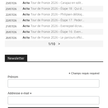
Actu
Tour de France 2026 – Carapaz en solitaire à Orcières-Merlette, Paret-Peintre à un point du maillot à pois
23/07/26
Actu
Tour de France 2026 – Étape 18 : Qui domptera Orcières-Merlette, première marche vers l’Alpe d’Huez ?
23/07/26
Actu
Tour de France 2026 – Philipsen débloque son compteur à Voiron, Pedersen en danger pour le maillot vert
22/07/26
Actu
Tour de France 2026 – Étape 17 : Pedersen peut-il verrouiller le maillot vert à Voiron ?
22/07/26
Actu
Tour de France 2026 – Evenepoel écrase le chrono d’Évian, Seixas 4e, Lipowitz abandonne
21/07/26
Actu
Tour de France 2026 – Étape 16 : Evenepoel, Pogacar, Ganna… qui domptera le chrono d’Évian pour redessiner le podium ?
20/07/26
Actu
Tour de France 2026 – Le parcours officiel complet : 21 étapes, profils, carte et dates
20/07/26
1
/10
>
Newsletter
*
Champs requis required
Prénom
Addresse e-mail
*