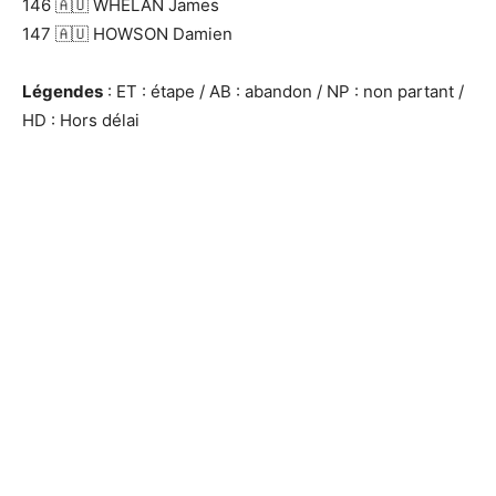
146 🇦🇺 WHELAN James
147 🇦🇺 HOWSON Damien
Légendes
: ET : étape / AB : abandon / NP : non partant /
HD : Hors délai